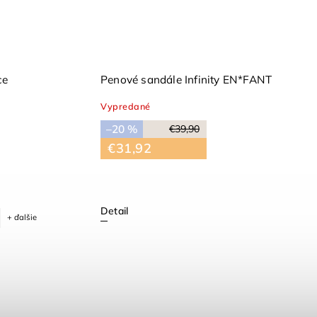
l ENFANT
Penové sandále Zephyr ENFANT
Skladom
(1 ks)
–50 %
€43,50
€21,75
Detail
+ ďalšie
24
25
27
+ ďalšie