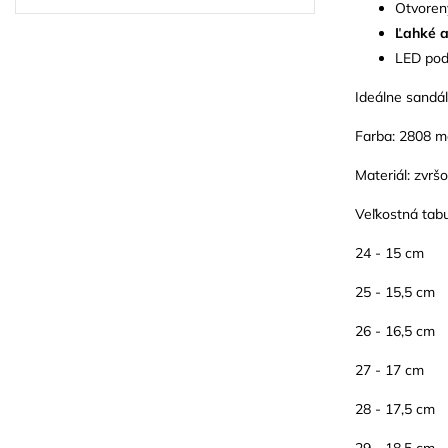
Otvoren
Ľahké a
LED pod
Ideálne sandál
Farba: 2808 m
Materiál: zvrš
Veľkostná tab
24 - 15 cm
25 - 15,5 cm
26 - 16,5 cm
27 - 17 cm
28 - 17,5 cm
29 - 18,5 cm