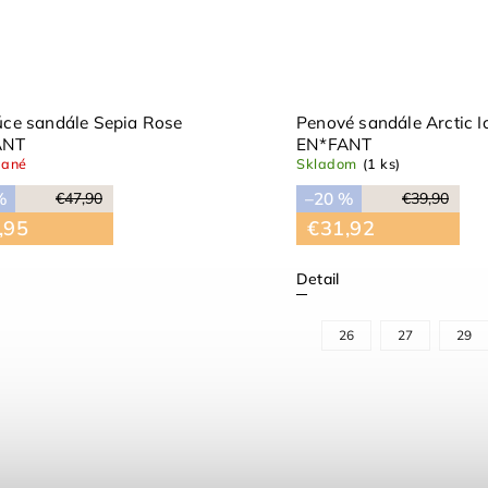
é sandále Infinity EN*FANT
Penové sandále Citade
dané
Skladom
(1 ks)
%
–50 %
€39,90
€43,50
,92
€21,75
Detail
24
26
27