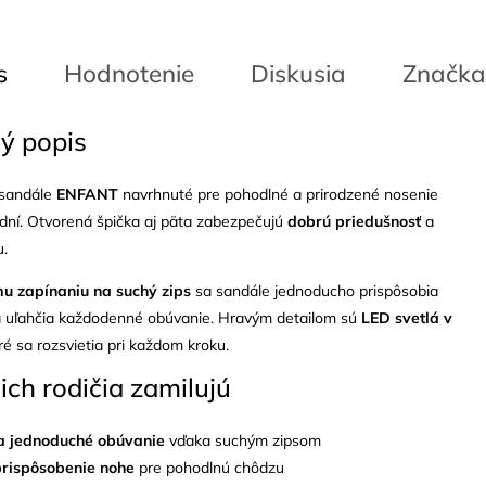
s
Hodnotenie
Diskusia
Značka
ý popis
 sandále
ENFANT
navrhnuté pre pohodlné a prirodzené nosenie
dní. Otvorená špička aj päta zabezpečujú
dobrú priedušnosť
a
u.
mu zapínaniu na suchý zips
sa sandále jednoducho prispôsobia
a uľahčia každodenné obúvanie. Hravým detailom sú
LED svetlá v
oré sa rozsvietia pri každom kroku.
 ich rodičia zamilujú
a jednoduché obúvanie
vďaka suchým zipsom
rispôsobenie nohe
pre pohodlnú chôdzu