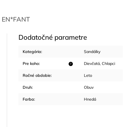
EN*FANT
Dodatočné parametre
Kategória
:
Sandálky
Pre koho
:
Dievčatá
,
Chlapci
?
Ročné obdobie
:
Leto
Druh
:
Obuv
Farba
:
Hnedá