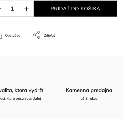
PRIDAŤ DO KOŠÍKA
Opýtať sa
Zdieľať
valita, ktorá vydrží
Kamenná predajňa
eci, ktoré posuniete ďalej
už 8 rokov