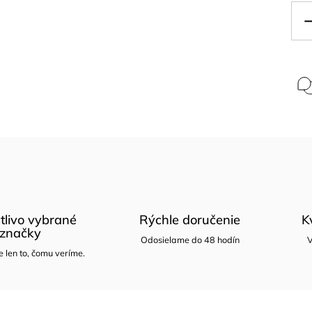
tlivo vybrané
Rýchle doručenie
K
značky
Odosielame do 48 hodín
V
len to, čomu veríme.