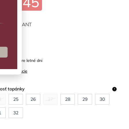
€26,45
ĽTE VARIANT
predaj
é sandále pre letné dni
ilné informácie
kosť topánky
?
4
25
26
27
28
29
30
1
32