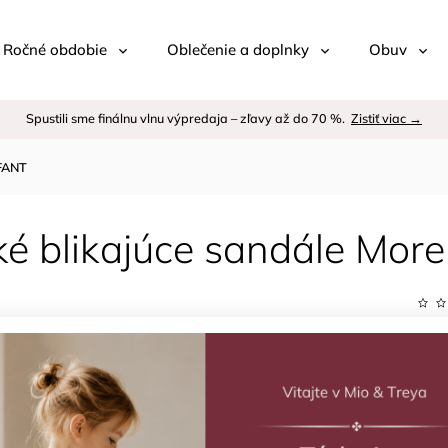
 / Ročné obdobie
Oblečenie a doplnky
Obuv
Spustili sme finálnu vlnu výpredaja – zľavy až do 70 %.
Zistiť viac →
NFANT
ké blikajúce sandále Mor
Kód:
Znač
–