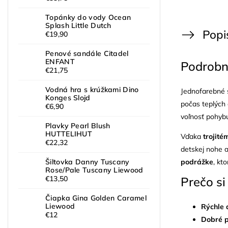
Topánky do vody Ocean
Splash Little Dutch
Popi
€19,90
Penové sandále Citadel
ENFANT
Podrobn
€21,75
Vodná hra s krúžkami Dino
Jednofarebné
Konges Slojd
počas teplých 
€6,90
voľnosť pohyb
Plavky Pearl Blush
HUTTELIHUT
Vďaka
trojité
€22,32
detskej nohe 
podrážke
, kt
Šiltovka Danny Tuscany
Rose/Pale Tuscany Liewood
Prečo si
€13,50
Čiapka Gina Golden Caramel
Liewood
Rýchle 
€12
Dobré p