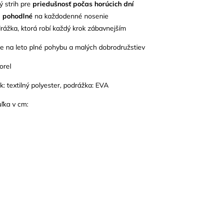
ý strih pre
priedušnosť počas horúcich dní
 pohodlné
na každodenné nosenie
rážka, ktorá robí každý krok zábavnejším
e na leto plné pohybu a malých dobrodružstiev
orel
ok: textilný polyester, podrážka: EVA
uľka v cm: