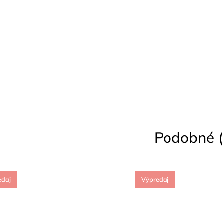
Podobné (
edaj
Výpredaj