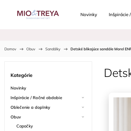
Novinky
Inšpirácie
Domov
/
Obuv
/
Sandálky
/
Detské blikajúce sandále Morel E
Dets
Kategórie
Novinky
Inšpirácie / Ročné obdobie
Oblečenie a doplnky
Obuv
Capačky