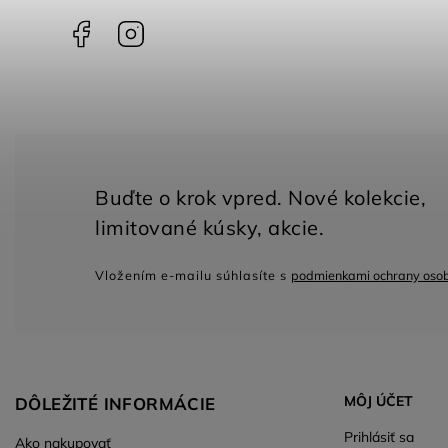
Facebook
Instagram
Vložením e-mailu súhlasíte s
podmienkami ochrany oso
MÔJ ÚČET
DÔLEŽITÉ INFORMÁCIE
Prihlásiť sa
Ako nakupovať