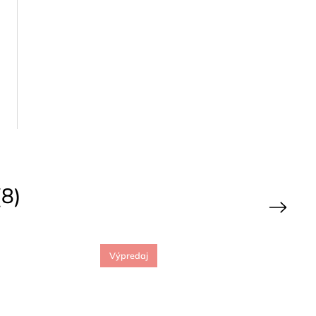
8)
Next
Výpredaj