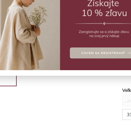
ZVO
Vý
Ľahk
Deta
Veľ
2
3