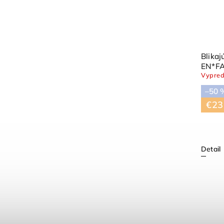
Penové sandále Arctic Ice
Penov
EN*FANT
Skladom
(1 ks)
Vypre
–20 %
–20 
€39,90
€31,92
€31
Detail
Detail
26
27
29
+ ďalšie