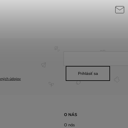
Prihlásiť sa
bných údajov
O NÁS
O nás