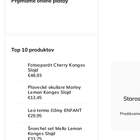
Prijímame online platby
Top 10 produktov
Fotoaparát Cherry Konges
Slojd
€48,93
Plavecké okuliare Marley
Lemon Konges Slojd
€13,45
Staros
Leo termo čižmy ENFANT
Predávame 
€29,95
Šnorchel set Mello Lemon
Konges Slojd
€33,75