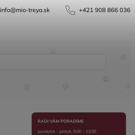
info
@
mio-treya.sk
+421 908 866 036
RADI VÁM PORADÍME
pondelok - piatok: 9:00 - 13:00