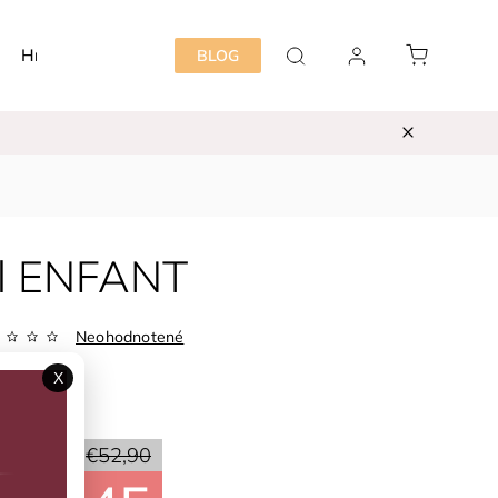
Hračky
Detská izba
Starostlivosť mama&dieť
BLOG
el ENFANT
Neohodnotené
Zvoľte variant
X
ka:
EN*FANT
50 %
€52,90