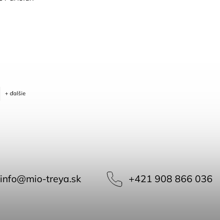
+ ďalšie
info
@
mio-treya.sk
+421 908 866 036