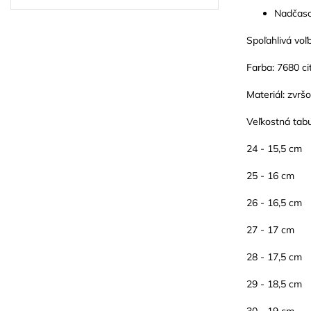
Nadčasov
Spoľahlivá voľ
Farba: 7680 ci
Materiál: zvrš
Veľkostná tab
24 - 15,5 cm
25 - 16 cm
26 - 16,5 cm
27 - 17 cm
28 - 17,5 cm
29 - 18,5 cm
30 - 19 cm