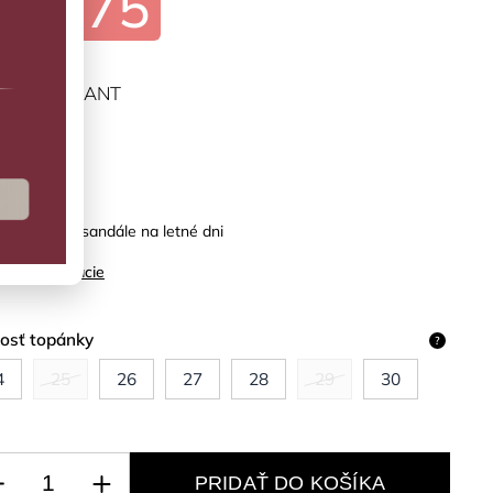
€21,75
ĽTE VARIANT
predaj
é otvorené sandále na letné dni
ilné informácie
kosť topánky
?
4
25
26
27
28
29
30
PRIDAŤ DO KOŠÍKA