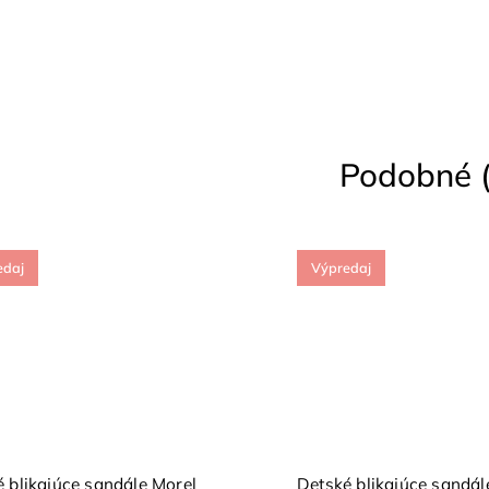
Podobné (
edaj
Výpredaj
 blikajúce sandále Morel
Detské blikajúce sandál