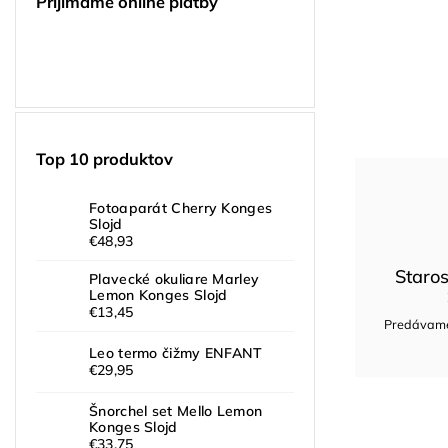
Prijímame online platby
Top 10 produktov
Fotoaparát Cherry Konges
Slojd
€48,93
Staros
Plavecké okuliare Marley
Lemon Konges Slojd
€13,45
Predávame 
Leo termo čižmy ENFANT
€29,95
Šnorchel set Mello Lemon
Konges Slojd
€33,75