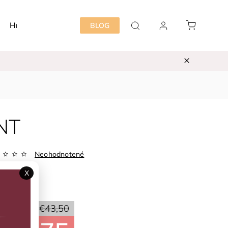
Hračky
Detská izba
Starostlivosť mama&dieť
BLOG
NT
Neohodnotené
Zvoľte variant
X
ka:
EN*FANT
50 %
€43,50