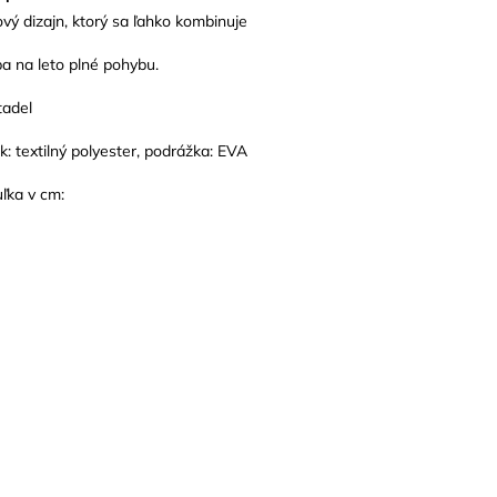
ý dizajn, ktorý sa ľahko kombinuje
ba na leto plné pohybu.
tadel
ok: textilný polyester, podrážka: EVA
uľka v cm: