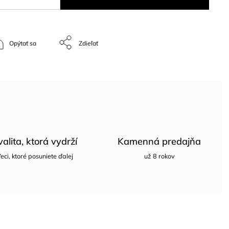
Opýtať sa
Zdieľať
valita, ktorá vydrží
Kamenná predajňa
eci, ktoré posuniete ďalej
už 8 rokov