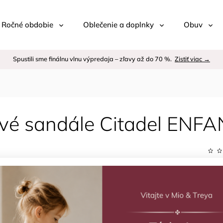
 / Ročné obdobie
Oblečenie a doplnky
Obuv
Spustili sme finálnu vlnu výpredaja – zľavy až do 70 %.
Zistiť viac →
vé sandále Citadel ENFA
Kód:
Znač
–