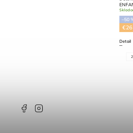
ENFA
Sklad
–50 
€26
Detail
2
Facebook
Instagram