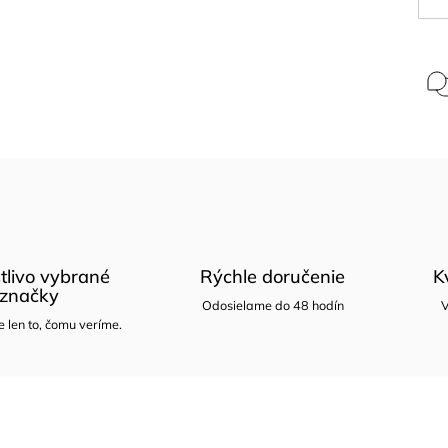
tlivo vybrané
Rýchle doručenie
K
značky
Odosielame do 48 hodín
V
len to, čomu veríme.