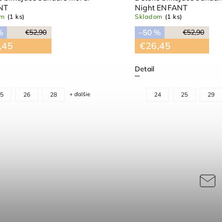
NT
Night ENFANT
om
(1 ks)
Skladom
(1 ks)
%
–50 %
€52,90
€52,90
,45
€26,45
Detail
5
26
28
+ ďalšie
24
25
29