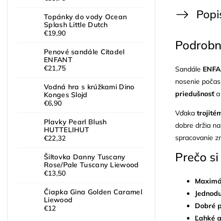
Popi
Topánky do vody Ocean
Splash Little Dutch
€19,90
Podrobn
Penové sandále Citadel
ENFANT
€21,75
Sandále
ENF
nosenie počas 
Vodná hra s krúžkami Dino
priedušnosť
Konges Slojd
€6,90
Vďaka
trojité
Plavky Pearl Blush
dobre držia na
HUTTELIHUT
spracovanie z
€22,32
Prečo si
Šiltovka Danny Tuscany
Rose/Pale Tuscany Liewood
€13,50
Maximá
Čiapka Gina Golden Caramel
Jednod
Liewood
Dobré p
€12
Ľahké a