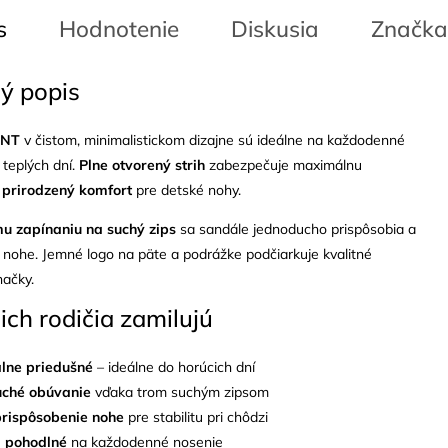
s
Hodnotenie
Diskusia
Značka
ý popis
ANT
v čistom, minimalistickom dizajne sú ideálne na každodenné
teplých dní.
Plne otvorený strih
zabezpečuje maximálnu
a
prirodzený komfort
pre detské nohy.
mu zapínaniu na suchý zips
sa sandále jednoducho prispôsobia a
 nohe. Jemné logo na päte a podrážke podčiarkuje kvalitné
načky.
 ich rodičia zamilujú
lne priedušné
– ideálne do horúcich dní
uché obúvanie
vďaka trom suchým zipsom
rispôsobenie nohe
pre stabilitu pri chôdzi
 pohodlné
na každodenné nosenie