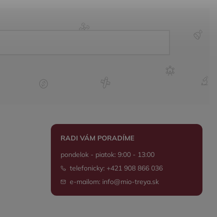
RADI VÁM PORADÍME
pondelok - piatok: 9:00 - 13:00
telefonicky: +421 908 866 036
e-mailom: info@mio-treya.sk