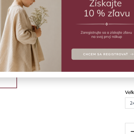
ZVO
Vý
Ľahk
Deta
Veľ
2