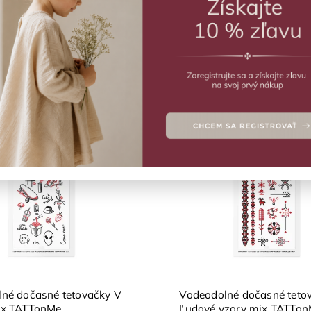
€7,07
€7,07
Zobraziť viac produk
účame
nejšie
hšie
dávanejšie
dne
né dočasné tetovačky V
Vodeodolné dočasné teto
ix TATTonMe
Ľudové vzory mix TATTo