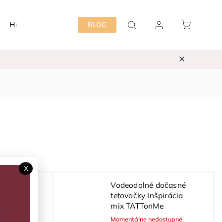
Hračky
Detská izba
Starostlivosť mama&dieť
BLOG
X
očasné
Vodeodolné dočasné
ové vzory
tetovačky Inšpirácia
e
mix TATTonMe
Momentálne nedostupné