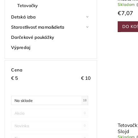
Skladom
Tetovačky
€7,07
Detská izba
DO KO
Starostlivosť mama&dieťa
Darčekové poukážky
Výpredaj
Cena
€
5
€
10
Na sklade
18
Akcia
0
Tetovačk
Novinka
0
Slojd
Skladom