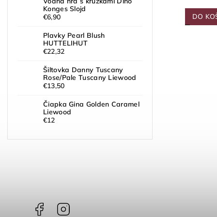
Vodná hra s krúžkami Dino
Konges Slojd
DO KO
€6,90
Plavky Pearl Blush
HUTTELIHUT
€22,32
Šiltovka Danny Tuscany
Rose/Pale Tuscany Liewood
€13,50
Čiapka Gina Golden Caramel
Liewood
€12
Facebook
Instagram