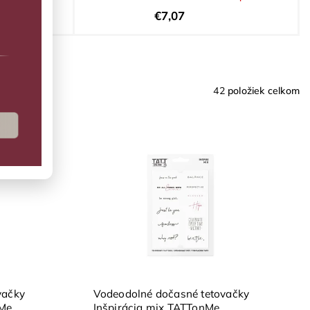
€7,07
tov
42
položiek celkom
vačky
Vodeodolné dočasné tetovačky
nMe
Inšpirácia mix TATTonMe