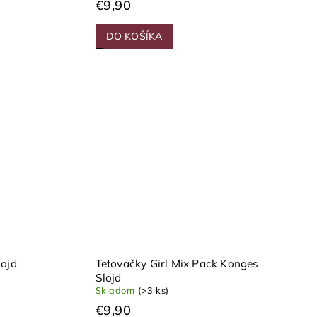
€9,90
DO KOŠÍKA
lojd
Tetovačky Girl Mix Pack Konges
Slojd
Skladom
(>3 ks)
€9,90