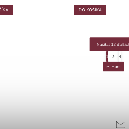
ŠÍKA
DO KOŠÍKA
Načítať 12 ďalšíc
1
4
Hore