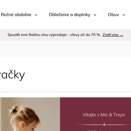
 / Ročné obdobie
Oblečenie a doplnky
Obuv
Spustili sme finálnu vlnu výpredaja – zľavy až do 70 %.
Zistiť viac →
vačky
ejšie
Vodeodolné dočasné
Vodeodolné d
tetovačky V meste mix
tetovačky Ľud
TATTonMe
mix TATTonM
Skladom
(2 ks)
Skladom
(2 ks)