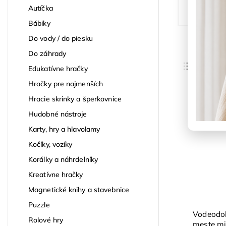
Autíčka
Bábiky
Do vody / do piesku
Do záhrady
Odpor
Edukatívne hračky
Najlac
Hračky pre najmenších
Najdra
Hracie skrinky a šperkovnice
Hudobné nástroje
Najpre
Karty, hry a hlavolamy
Abece
Kočíky, vozíky
Korálky a náhrdelníky
Kreatívne hračky
Magnetické knihy a stavebnice
Puzzle
Vodeodol
Rolové hry
meste m