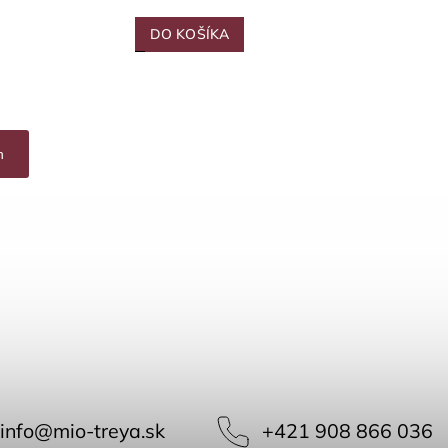
DO KOŠÍKA
h
info
@
mio-treya.sk
+421 908 866 036