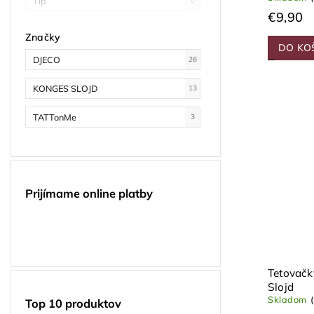
Tip
0
€9,90
Značky
DO KO
DJECO
26
KONGES SLOJD
13
TATTonMe
3
Prijímame online platby
Tetovačk
Slojd
Skladom
Top 10 produktov