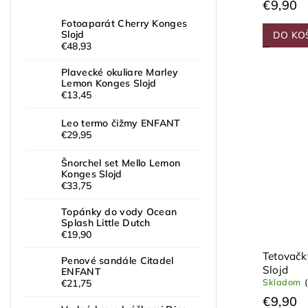
€9,90
Fotoaparát Cherry Konges
Slojd
DO KO
€48,93
Plavecké okuliare Marley
Lemon Konges Slojd
€13,45
Leo termo čižmy ENFANT
€29,95
Šnorchel set Mello Lemon
Konges Slojd
€33,75
Topánky do vody Ocean
Splash Little Dutch
€19,90
Tetovač
Penové sandále Citadel
Slojd
ENFANT
Skladom
€21,75
€9,90