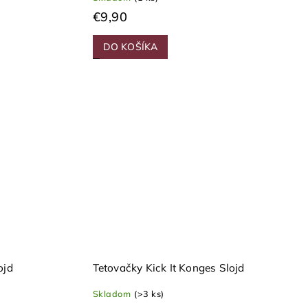
€9,90
DO KOŠÍKA
ojd
Tetovačky Kick It Konges Slojd
Skladom
(>3 ks)