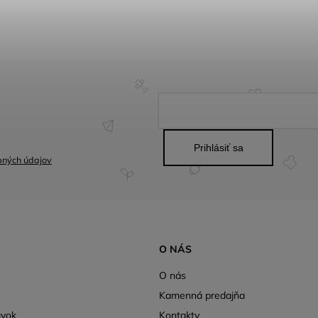
Prihlásiť sa
bných údajov
O NÁS
O nás
Kamenná predajňa
ávok
Kontakty