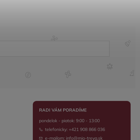
RADI VÁM PORADÍME
pondelok - piatok: 9:00 - 13:00
telefonicky: +421 908 866 036
e-mailom: info@mio-treya.sk