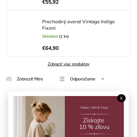
€55,92
Prechodný overal Vintage Indigo
Fixoni
Skladom
(1 ks)
€64,90
Zobraziť viac produktov
Odporúčame
Najlacnejšie
Najdrahšie
X
Výpredaj
Najpredávanejšie
Abecedne