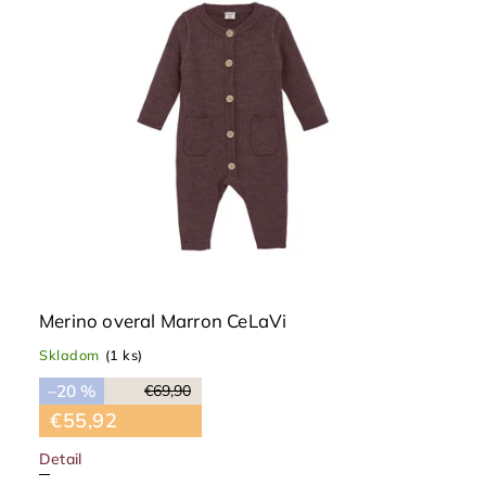
Merino overal Marron CeLaVi
Skladom
(1 ks)
–20 %
€69,90
€55,92
Detail