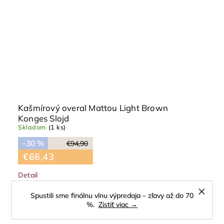
Kašmírový overal Mattou Light Brown
Konges Slojd
Skladom
(1 ks)
–30 %
€94,90
€66,43
Detail
Spustili sme finálnu vlnu výpredaja – zľavy až do 70
62 cm
%.
Zistiť viac →