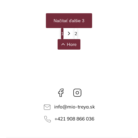
Načítať ďalšie 3
1
2
Hore
Facebook
Instagram
info
@
mio-treya.sk
+421 908 866 036