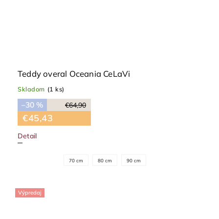
Teddy overal Oceania CeLaVi
Skladom
(1 ks)
–30 %
€64,90
€45,43
Detail
70 cm
80 cm
90 cm
Výpredaj