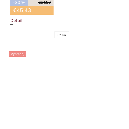
–30 %
€64,90
€45,43
Detail
62 cm
Výpredaj