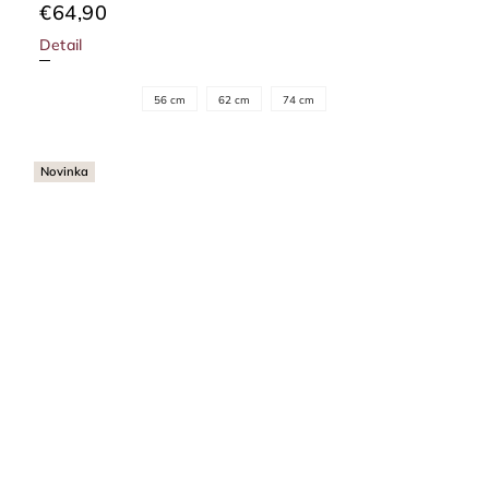
€64,90
Detail
56 cm
62 cm
74 cm
Novinka