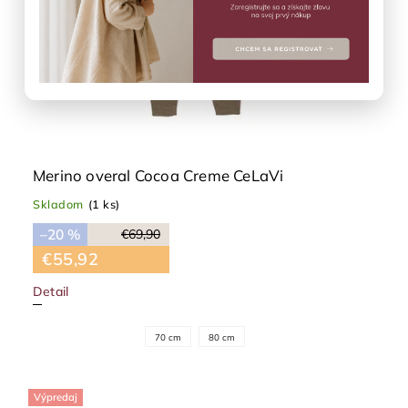
Merino overal Cocoa Creme CeLaVi
Skladom
(1 ks)
–20 %
€69,90
€55,92
Detail
70 cm
80 cm
Výpredaj