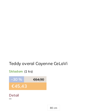
Teddy overal Cayenne CeLaVi
Skladom
(1 ks)
–30 %
€64,90
€45,43
Detail
80 cm