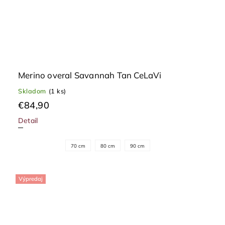
Merino overal Savannah Tan CeLaVi
Skladom
(1 ks)
€84,90
Detail
70 cm
80 cm
90 cm
Výpredaj