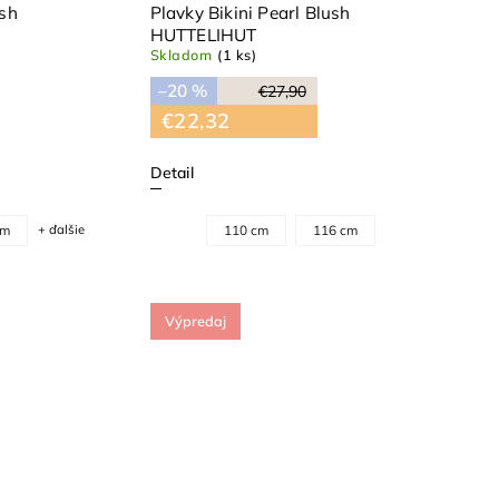
ush
Plavky Bikini Pearl Blush
HUTTELIHUT
Skladom
(1 ks)
–20 %
€27,90
€22,32
Detail
cm
+ ďalšie
110 cm
116 cm
Výpredaj