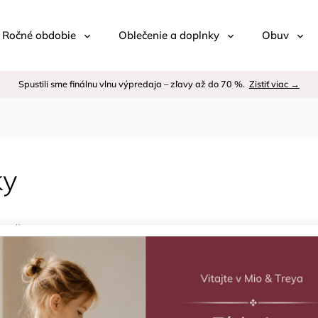
 / Ročné obdobie
Oblečenie a doplnky
Obuv
Spustili sme finálnu vlnu výpredaja – zľavy až do 70 %.
Zistiť viac →
ky
ejšie
Plavky Pearl Blush
Plavky Citade
HUTTELIHUT
HUTTELIHUT
Skladom
(1 ks)
Skladom
(2 ks)