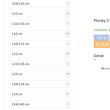
104/110 cm
1
110 cm
21
Plavky C
110/116 cm
5
Skladom
116 cm
23
–20 %
€15,9
116/122 cm
1
122 cm
20
Detail
122/128 cm
5
98 cm
128 cm
19
128/134 cm
1
134 cm
6
134/140 cm
1