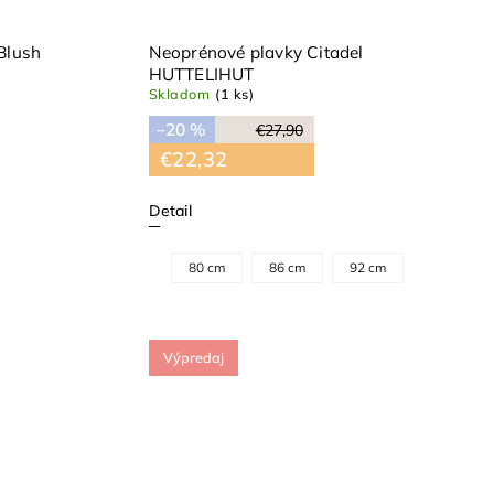
Blush
Neoprénové plavky Citadel
HUTTELIHUT
Skladom
(1 ks)
–20 %
€27,90
€22,32
Detail
80 cm
86 cm
92 cm
Výpredaj