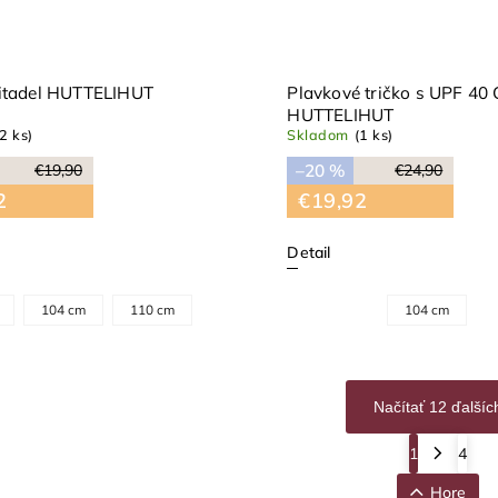
itadel HUTTELIHUT
Plavkové tričko s UPF 40 
HUTTELIHUT
(2 ks)
Skladom
(1 ks)
–20 %
€19,90
€24,90
2
€19,92
Detail
104 cm
110 cm
104 cm
Načítať 12 ďalšíc
1
4
Hore