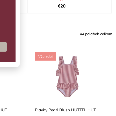
€20
tov
44
položiek celkom
Výpredaj
IHUT
Plavky Pearl Blush HUTTELIHUT