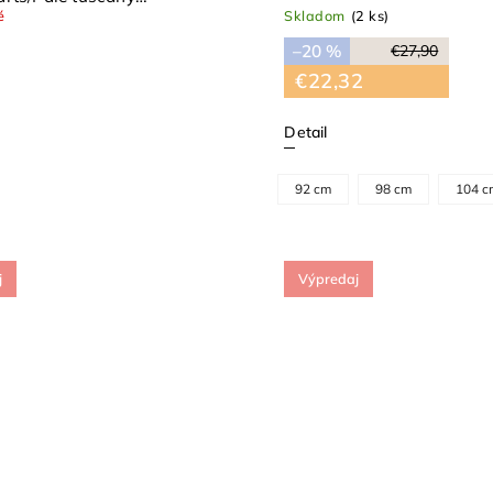
é
Skladom
(2 ks)
–20 %
€27,90
€22,32
Detail
92 cm
98 cm
104 c
j
Výpredaj