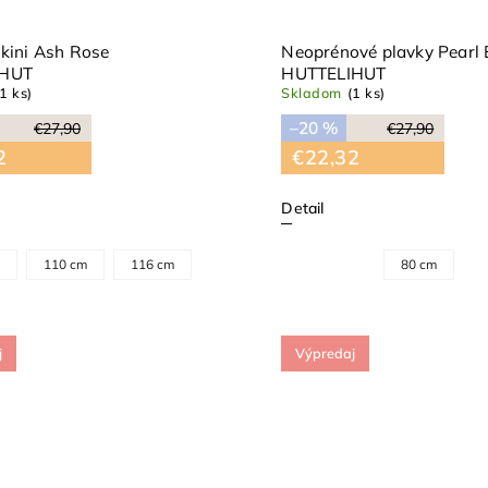
ikini Ash Rose
Neoprénové plavky Pearl 
IHUT
HUTTELIHUT
(1 ks)
Skladom
(1 ks)
–20 %
€27,90
€27,90
2
€22,32
Detail
m
110 cm
116 cm
80 cm
j
Výpredaj