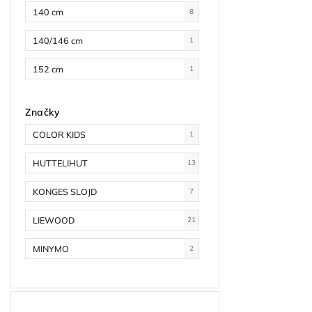
140 cm
8
140/146 cm
1
152 cm
1
Značky
COLOR KIDS
1
HUTTELIHUT
13
KONGES SLOJD
7
LIEWOOD
21
MINYMO
2