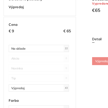
Vypredan
Liewood
Výpredaj
€65
Cena
€
9
€
65
Detail
Na sklade
22
Akcia
0
Výpreda
Novinka
0
Tip
0
Výpredaj
43
Farba