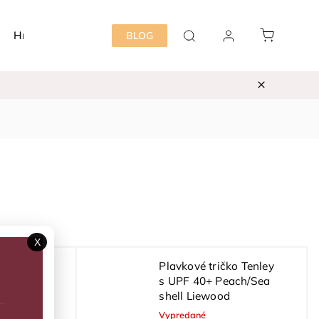
Hračky
Detská izba
Starostlivosť mama&dieť
BLOG
X
l
Plavkové tričko Tenley
s UPF 40+ Peach/Sea
shell Liewood
Vypredané