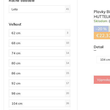
Ročné obdobie
Leto
41
Plavky B
HUTTEL
Skladom
Veľkosť
–20 %
62 cm
3
€22,3
68 cm
10
Detail
74 cm
14
104 c
80 cm
14
86 cm
15
Výpreda
92 cm
17
98 cm
20
104 cm
26