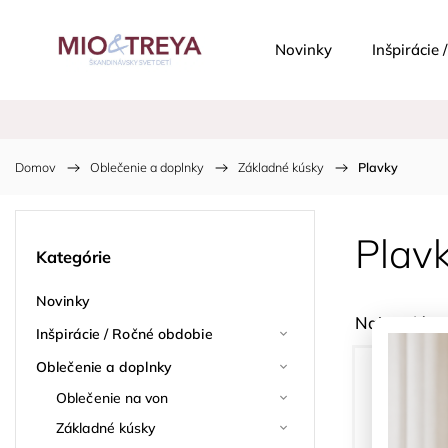
Novinky
Inšpirácie
Domov
/
Oblečenie a doplnky
/
Základné kúsky
/
Plavky
Plav
Kategórie
Novinky
Najpredávan
Inšpirácie / Ročné obdobie
Oblečenie a doplnky
Oblečenie na von
Základné kúsky