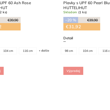
 UPF 60 Ash Rose
Plavky s UPF 60 Pearl Bl
IHUT
HUTTELIHUT
(2 ks)
Skladom
(1 ks)
–20 %
€39,90
€39,90
2
€31,92
Detail
104 cm
116 cm
+ ďalšie
98 cm
104 cm
116 
j
Výpredaj