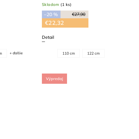
Skladom
(1 ks)
–20 %
€27,90
€22,32
Detail
m
+ ďalšie
110 cm
122 cm
Výpredaj