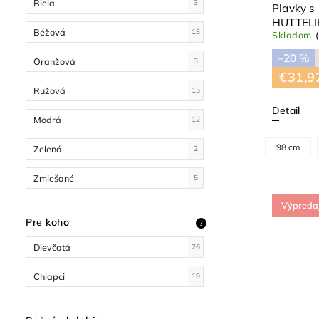
Biela
3
Plavky s
HUTTEL
Béžová
13
Skladom
–20 %
Oranžová
3
€31,9
Ružová
15
Detail
Modrá
12
98 cm
Zelená
2
Zmiešané
5
Výpreda
Pre koho
?
Dievčatá
26
Chlapci
19