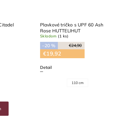
Citadel
Plavkové tričko s UPF 60 Ash
Rose HUTTELIHUT
Skladom
(1 ks)
–20 %
€24,90
€19,92
Detail
110 cm
h