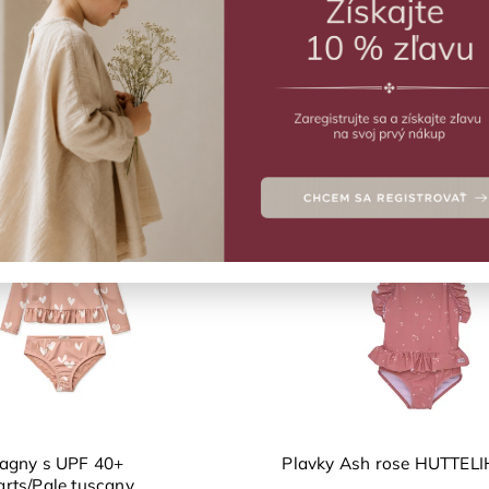
€22,32
€15,92
Zobraziť viac produk
účame
nejšie
hšie
Výpredaj
dávanejšie
dne
agny s UPF 40+
Plavky Ash rose HUTTEL
rts/Pale tuscany