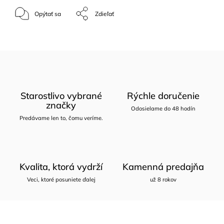
Opýtať sa
Zdieľať
Starostlivo vybrané
Rýchle doručenie
značky
Odosielame do 48 hodín
Predávame len to, čomu veríme.
Kvalita, ktorá vydrží
Kamenná predajňa
Veci, ktoré posuniete ďalej
už 8 rokov