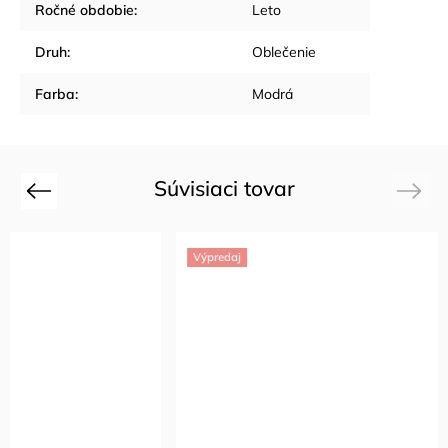
Ročné obdobie
:
Leto
Druh
:
Oblečenie
Farba
:
Modrá
Súvisiaci tovar
Previous
Next
Výpredaj