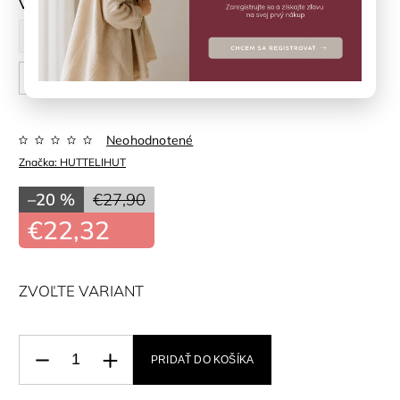
Veľkosť
62 cm
68 cm
74 cm
80 cm
86 cm
92 cm
Neohodnotené
Značka:
HUTTELIHUT
–20 %
€27,90
€22,32
ZVOĽTE VARIANT
PRIDAŤ DO KOŠÍKA