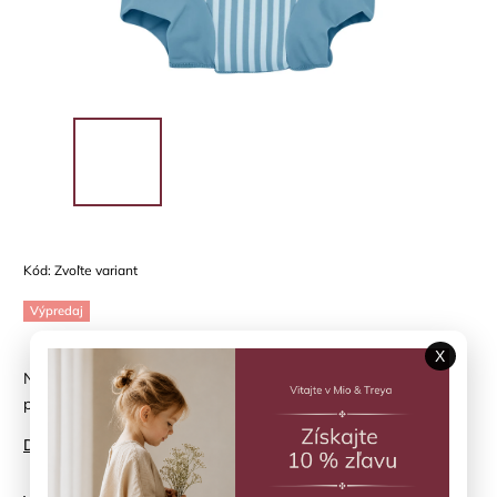
Kód:
Zvoľte variant
Výpredaj
X
Neoprénové plávacie nohavičky HUTTELIHUT - letné prúžky
pre najmenších
Detailné informácie