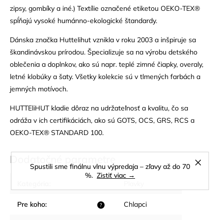
zipsy, gombíky a iné.) Textílie označené etiketou OEKO-TEX®
spĺňajú vysoké humánno-ekologické štandardy.
Dánska značka Huttelihut vznikla v roku 2003 a inšpiruje sa
škandinávskou prírodou. Špecializuje sa na výrobu detského
oblečenia a doplnkov, ako sú napr. teplé zimné čiapky, overaly,
letné klobúky a šaty. Všetky kolekcie sú v tlmených farbách a
jemných motívoch.
HUTTEliHUT kladie dôraz na udržateľnosť a kvalitu, čo sa
odráža v ich certifikáciách, ako sú GOTS, OCS, GRS, RCS a
OEKO-TEX® STANDARD 100.
Dodatočné parametre
Spustili sme finálnu vlnu výpredaja – zľavy až do 70
%.
Zistiť viac →
Kategória
:
Plavky
Pre koho
:
Chlapci
?