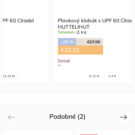
itadel
Plavkový klobúk s UPF 60 Citadel
HUTTELIHUT
Skladom
(1 ks)
–20 %
€27,90
€22,32
Detail
6-12 M
2-4 R
Podobné (2)
Previous
Next