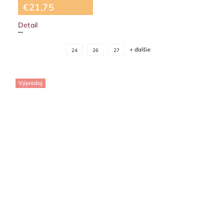
€21,75
Detail
+ ďalšie
24
26
27
Výpredaj