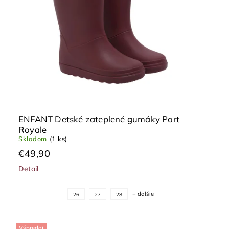
ENFANT Detské zateplené gumáky Port
Royale
Skladom
(1 ks)
€49,90
Detail
+ ďalšie
26
27
28
Výpredaj