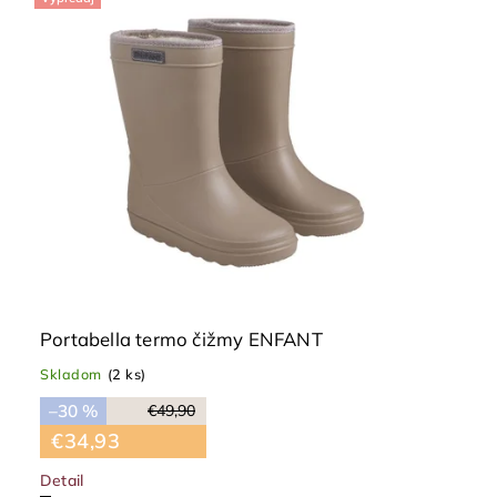
Portabella termo čižmy ENFANT
Skladom
(2 ks)
–30 %
€49,90
€34,93
Detail