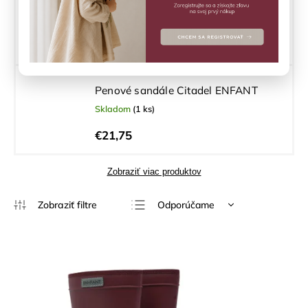
Dutch
Vypredané
€19,90
Penové sandále Citadel ENFANT
Skladom
(1 ks)
€21,75
Zobraziť viac produktov
Odporúčame
Najlacnejšie
Najdrahšie
Najpredávanejšie
Abecedne