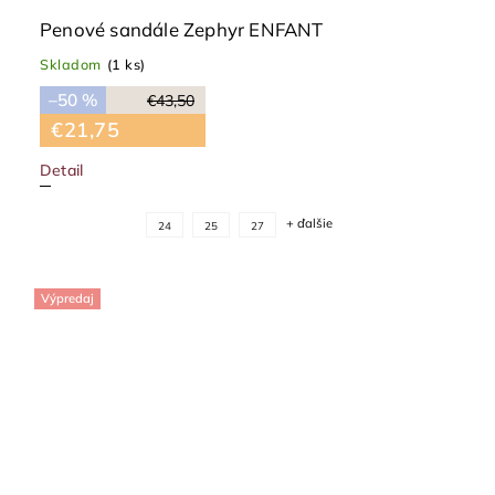
Penové sandále Zephyr ENFANT
Skladom
(1 ks)
–50 %
€43,50
€21,75
Detail
+ ďalšie
24
25
27
Výpredaj