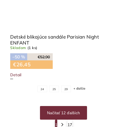
Detské blikajúce sandále Parisian Night
ENFANT
Skladom
(1 ks)
–50 %
€52,90
€26,45
Detail
+ ďalšie
24
25
29
Načítať 12 ďalších
1
17