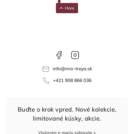
Hore
Facebook
Instagram
info
@
mio-treya.sk
+421 908 866 036
Vložením e-mailu súhlasíte s