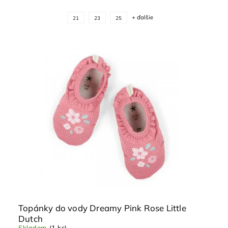
+ ďalšie
21
23
25
Topánky do vody Dreamy Pink Rose Little
Dutch
Skladom
(1 ks)