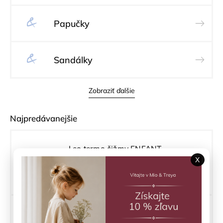
Papučky
Sandálky
Zobraziť ďalšie
Najpredávanejšie
Leo termo čižmy ENFANT
X
Skladom
(1 ks)
€29,95
Topánky do vody Ocean Splash Little