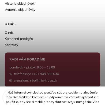
História objednávok
Vrátenie objednávky
O NÁS
O nás
Kamenná predajňa
Kontakty
RADI VÁM PORADÍME
pondelok - piatok: 9:00 - 13:00
telefonicky: +421 908 866 036
e-mailom: info@mio-treya.sk
Náš internetový obchod používa súbory cookie na zlepšenie
používateľského komfortu a odporúčame vám akceptovať ich
Shoptet.sk
použitie, aby ste si mohli plne vychutnať svoju navigáciu. Viac