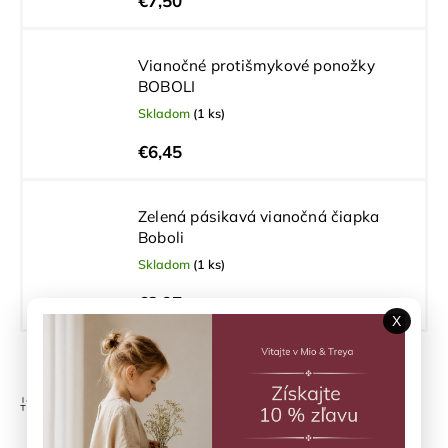
€7,50
Vianočné protišmykové ponožky
BOBOLI
Skladom
(1 ks)
€6,45
Zelená pásikavá vianočná čiapka
Boboli
Skladom
(1 ks)
€2,97
X
Zobraziť viac produktov
Odporúčame
Najlacnejšie