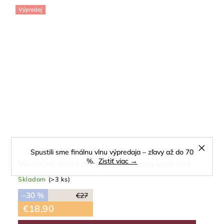
Výpredaj
Spustili sme finálnu vlnu výpredaja – zľavy až do 70
%.
Zistiť viac →
Vianočné dvere pre škriatkov Lena Liewood
Skladom
(>3 ks)
–30 %
€27
€18,90