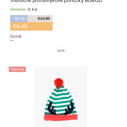
Vianočné protišmykové ponožky BOBOLI
Skladom
(1 ks)
–50 %
€12,90
€6,45
Detail
22/25
Výpredaj