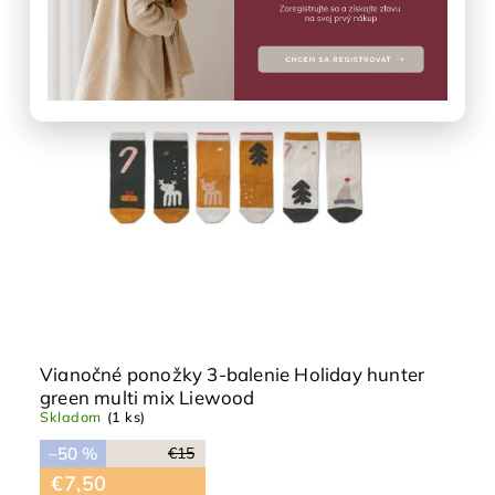
Najdrahšie
Výpredaj
Najpredávanejšie
Abecedne
Vianočné ponožky 3-balenie Holiday hunter
green multi mix Liewood
Skladom
(1 ks)
–50 %
€15
€7,50