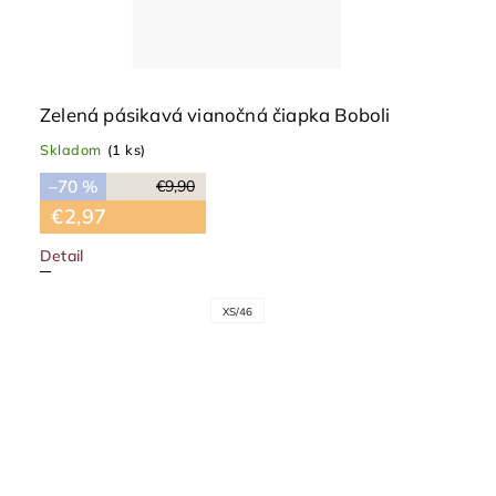
Zelená pásikavá vianočná čiapka Boboli
Skladom
(1 ks)
–70 %
€9,90
€2,97
Detail
XS/46