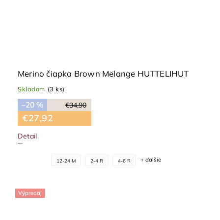
Merino čiapka Brown Melange HUTTELIHUT
Skladom
(3 ks)
–20 %
€34,90
€27,92
Detail
+ ďalšie
12-24 M
2-4 R
4-6 R
Výpredaj