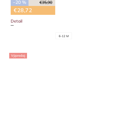
–20 %
€35,90
€28,72
Detail
6-12 M
Výpredaj