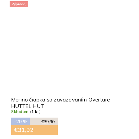
Výpredaj
Merino čiapka so zaväzovaním Overture
HUTTELIHUT
Skladom
(1 ks)
–20 %
€39,90
€31,92