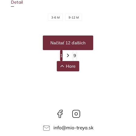
Detail
3-6 M
9-12 M
Načítať 12 ďalších
1
9
Hore
Facebook
Instagram
info
@
mio-treya.sk