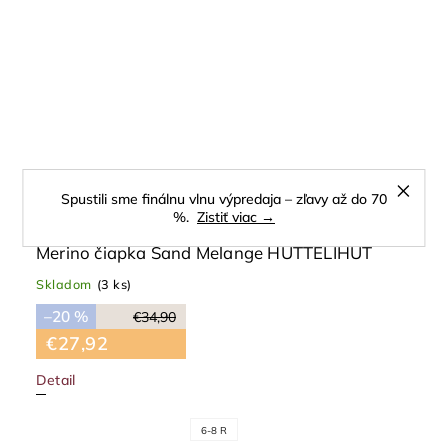
Spustili sme finálnu vlnu výpredaja – zľavy až do 70
%.
Zistiť viac →
Merino čiapka Sand Melange HUTTELIHUT
Skladom
(3 ks)
–20 %
€34,90
€27,92
Detail
6-8 R