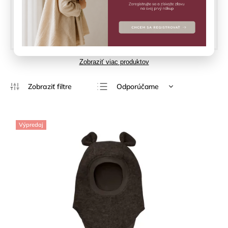
HUTTELIHUT
Momentálne nedostupné
€22,32
Zobraziť viac produktov
Odporúčame
Najlacnejšie
Najdrahšie
Výpredaj
Najpredávanejšie
Abecedne