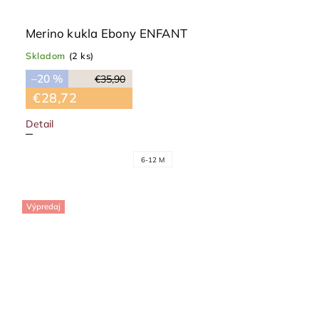
Merino kukla Ebony ENFANT
Skladom
(2 ks)
–20 %
€35,90
€28,72
Detail
6-12 M
Výpredaj