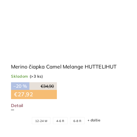
Merino čiapka Camel Melange HUTTELIHUT
Skladom
(>3 ks)
–20 %
€34,90
€27,92
Detail
+ ďalšie
12-24 M
4-6 R
6-8 R