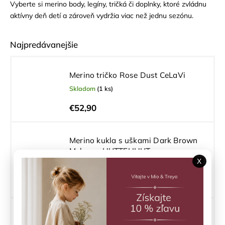
Vyberte si merino body, legíny, tričká či doplnky, ktoré zvládnu
aktívny deň detí a zároveň vydržia viac než jednu sezónu.
Najpredávanejšie
Merino tričko Rose Dust CeLaVi
Skladom
(1 ks)
€52,90
Merino kukla s uškami Dark Brown
Melange HUTTELIHUT
X
Skladom
(2 ks)
€35,92
Merino rukavice Camel melange