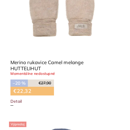
Merino rukavice Camel melange
HUTTELIHUT
Momentálne nedostupné
–20 %
€27,90
€22,32
Detail
Výpredaj