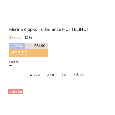
Merino čiapka Turbulence HUTTELIHUT
Skladom
(2 ks)
–20 %
€34,90
€27,92
Detail
+ ďalšie
12-24 M
2-4 R
4-6 R
Výpredaj