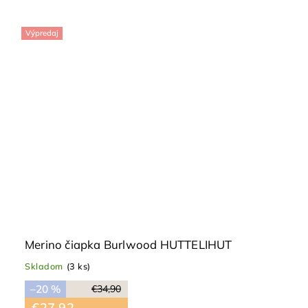
Výpredaj
Merino čiapka Burlwood HUTTELIHUT
Skladom
(3 ks)
–20 %
€34,90
€27,92