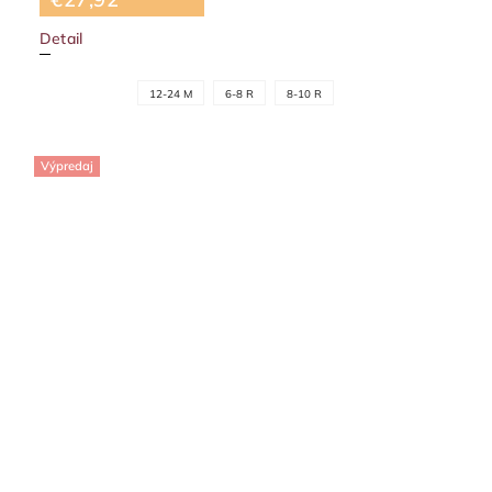
Detail
12-24 M
6-8 R
8-10 R
Výpredaj