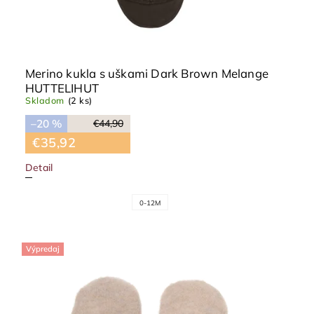
Merino kukla s uškami Dark Brown Melange
HUTTELIHUT
Skladom
(2 ks)
–20 %
€44,90
€35,92
Detail
0-12M
Výpredaj