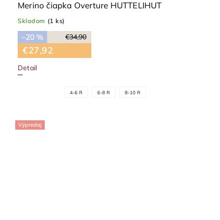
Merino čiapka Overture HUTTELIHUT
Skladom
(1 ks)
–20 %
€34,90
€27,92
Detail
4-6 R
6-8 R
8-10 R
Výpredaj