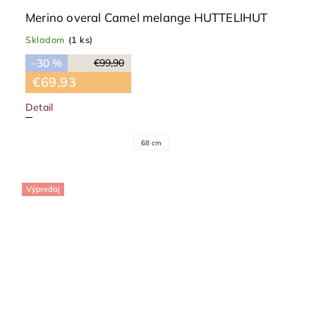
Merino overal Camel melange HUTTELIHUT
Skladom
(1 ks)
–30 %
€99,90
€69,93
Detail
68 cm
Výpredaj