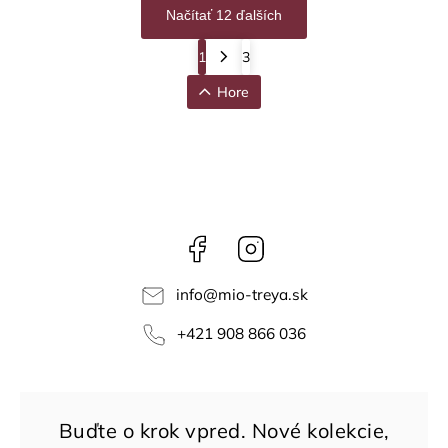
Načítať 12 ďalších
1
3
Hore
Facebook
Instagram
info
@
mio-treya.sk
+421 908 866 036