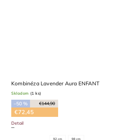
Kombinéza Lavender Aura ENFANT
Skladom
(1 ks)
–50 %
€144,90
€72,45
Detail
92 cm
98 cm