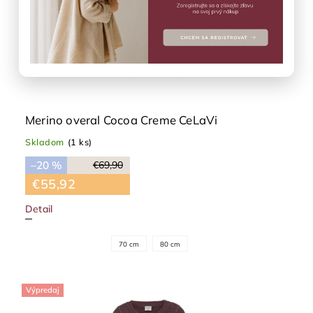
Merino overal Cocoa Creme CeLaVi
Skladom
(1 ks)
–20 %
€69,90
€55,92
Detail
70 cm
80 cm
Výpredaj