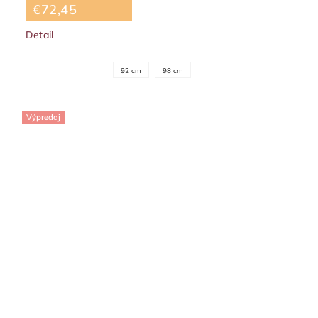
€72,45
Detail
92 cm
98 cm
Výpredaj