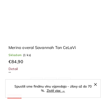
Merino overal Savannah Tan CeLaVi
Skladom
(1 ks)
€84,90
Detail
70 cm
80 cm
90 cm
Spustili sme finálnu vlnu výpredaja – zľavy až do 70
%.
Zistiť viac →
Výpredaj