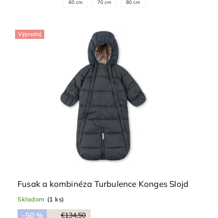
60 cm
70 cm
80 cm
Výpredaj
Fusak a kombinéza Turbulence Konges Slojd
Skladom
(1 ks)
–50 %
€134,50