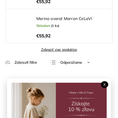
€55,92
Merino overal Marron CeLaVi
Skladom
(1 ks)
€55,92
Zobraziť viac produktov
Odporúčame
Najlacnejšie
Najdrahšie
Výpredaj
X
Najpredávanejšie
Abecedne