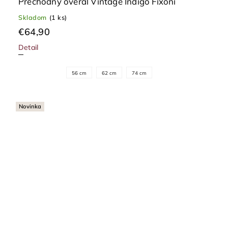
Prechodný overal Vintage Indigo Fixoni
Skladom
(1 ks)
€64,90
Detail
56 cm
62 cm
74 cm
Novinka