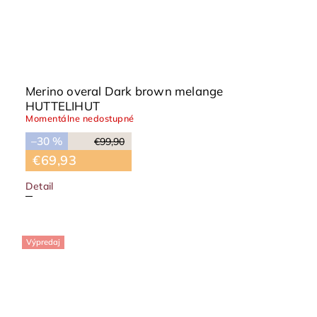
Merino overal Dark brown melange
HUTTELIHUT
Momentálne nedostupné
–30 %
€99,90
€69,93
Detail
Výpredaj