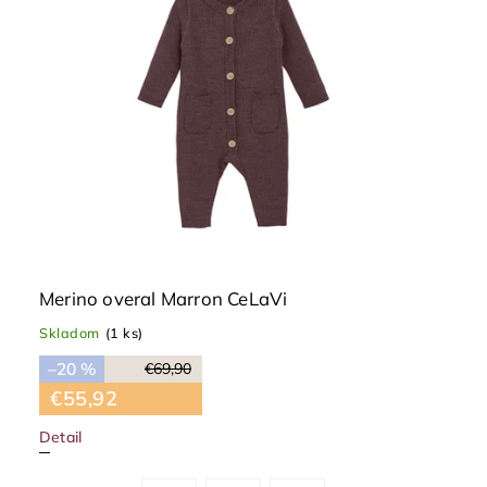
Merino overal Marron CeLaVi
Skladom
(1 ks)
–20 %
€69,90
€55,92
Detail