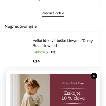
Zobraziť ďalšie
Najpredávanejšie
Veľká látková taška Liewood/Dusty
Rose Liewood
Skladom
(>3 ks)
€14
X
Set na doklady a kufor Horn Stars
Konges Sløjd
Skladom
(>3 ks)
€29,90