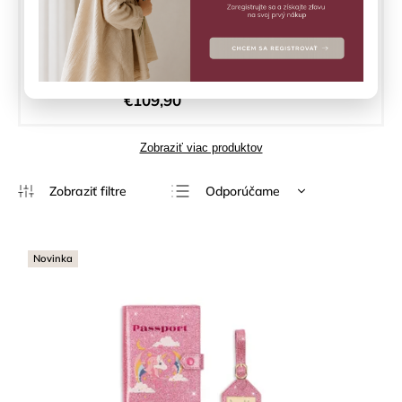
Detský cestovný kufor Sweet and
sour Konges Slojd
Skladom
(3 ks)
€109,90
Zobraziť viac produktov
Odporúčame
Najlacnejšie
Najdrahšie
Novinka
Najpredávanejšie
Abecedne