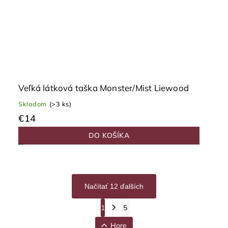
Veľká látková taška Monster/Mist Liewood
Skladom
(>3 ks)
€14
DO KOŠÍKA
Načítať 12 ďalších
1
5
Hore