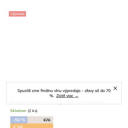
Výpredaj
Spustili sme finálnu vlnu výpredaja – zľavy až do 70
%.
Zistiť viac →
Ruksák James Tuscany rose mix Liewood
Skladom
(2 ks)
–50 %
€76
€38