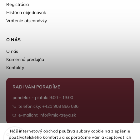
Registrácia
História objednávok
Vrátenie objednávky
O NÁS
O nás
Kamenná predajňa
Kontakty
RADI VÁM PORADÍME
pondelok - piatok: 9:00 - 13:00
telefonicky: +421 908 866 036
e-mailom: info@mio-treya.sk
Náš internetový obchod používa súbory cookie na zlepšenie
používateľského komfortu a odporúčame vám akceptovať ich