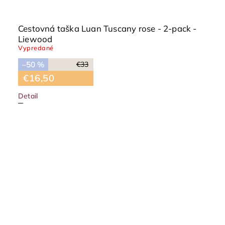
Cestovná taška Luan Tuscany rose - 2-pack -
Liewood
Vypredané
–50 %
€33
€16,50
Detail