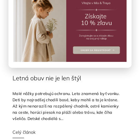
Letná obuv nie je len štýl
Malé nôžky potrebujú ochranu. Leto znamená byť vonku.
Deti by najradšej chodili bosé, keby mohli a to je krásne.
Až kým nenarazíš na rozpálený chodník, ostré kamienky
na ceste, horúci piesok na pláži alebo trávu, kde číha
všeličo. Detské chodidlá s...
Celý článok