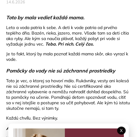
14.6.2026
Toto by mala vedieť každá mama.
Leto a voda patria k sebe. A deti k vode patria od prvého
teplého dňa. Bazén, rieka, jazero, more. Všade tam sa deti cítia
ako ryby. Ale kým sa naučia plávať, každý pobyt pri vode si
vyžaduje jednu vec.
Teba. Pri nich. Celý čas.
Je to fakt, ktorý by mala poznať každá mama skôr, ako vyrazí k
vode.
Pomôcky do vody nie sú záchranné prostriedky
Toto je vec, o ktorej sa hovorí málo. Rukávniky, vesty ani kolesá
nie sú záchranné prostriedky. Nie sú certifikované ako
záchranné vybavenie a nemôžu nahradiť dohľad dospelého. Sú
to pomôcky na učenie. Pomáhajú deťom spoznávať vodu, cítiť
sa v nej istejšie a postupne sa učiť pohybovať. Ale kým tú istotu
skutočne nemajú, si tam ty.
Každú chvíľu. Bez výnimky.
Ako vybrať správnu pomôcku?
X