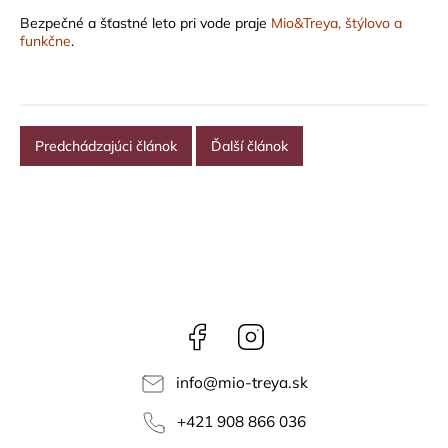
Bezpečné a šťastné leto pri vode praje
Mio&Treya, štýlovo a
funkčne
.
Predchádzajúci článok
Ďalší článok
Facebook
Instagram
info
@
mio-treya.sk
+421 908 866 036