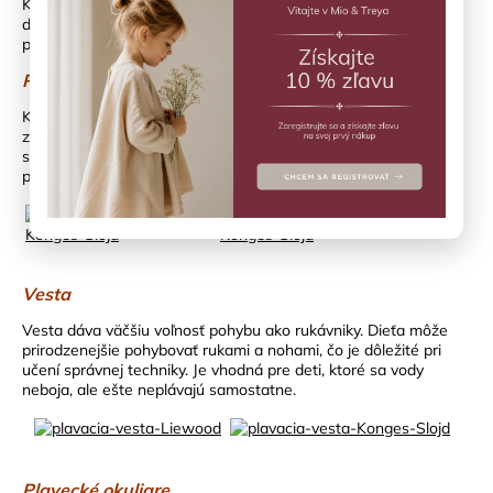
Každé dieťa je iné. Jedno miluje vodu od prvého momentu,
druhé potrebuje čas. A práve preto existuje viac typov
pomôcok, ktoré sprevádzajú deti pri rôznych fázach učenia.
Rukávniky
Klasická voľba pre najmenších, ktorí sa s vodou ešte len
zoznamujú. Držia dieťa nad hladinou a dávajú mu priestor
spoznávať vodu bez strachu. Sú skvelým prvým krokom, ale
pamätaj, ani s rukávnikmi dieťa nenecháš bez dohľadu.
Vesta
Vesta dáva väčšiu voľnosť pohybu ako rukávniky. Dieťa môže
prirodzenejšie pohybovať rukami a nohami, čo je dôležité pri
učení správnej techniky. Je vhodná pre deti, ktoré sa vody
neboja, ale ešte neplávajú samostatne.
Plavecké okuliare