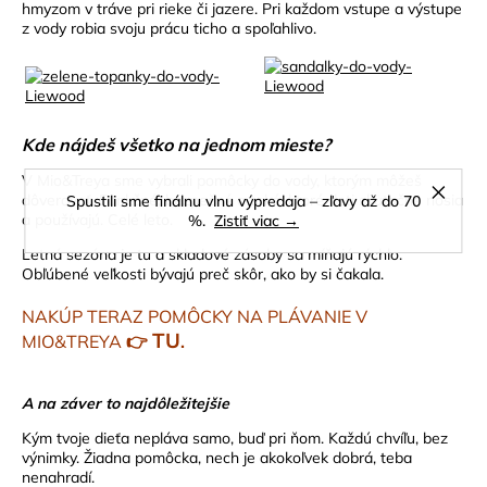
hmyzom v tráve pri rieke či jazere. Pri každom vstupe a výstupe
z vody robia svoju prácu ticho a spoľahlivo.
Kde nájdeš všetko na jednom mieste?
V Mio&Treya sme vybrali pomôcky do vody, ktorým môžeš
dôverovať. Funkčné, bezpečné a také, ktoré deti skutočne nosia
Spustili sme finálnu vlnu výpredaja – zľavy až do 70
a používajú. Celé leto.
%.
Zistiť viac →
Letná sezóna je tu a skladové zásoby sa míňajú rýchlo.
Obľúbené veľkosti bývajú preč skôr, ako by si čakala.
NAKÚP TERAZ POM
ÔCKY NA PLÁVANIE V
TU
MIO&TREYA
👉️
.
A na záver to najdôležitejšie
Kým tvoje dieťa nepláva samo, buď pri ňom. Každú chvíľu, bez
výnimky. Žiadna pomôcka, nech je akokoľvek dobrá, teba
nenahradí.