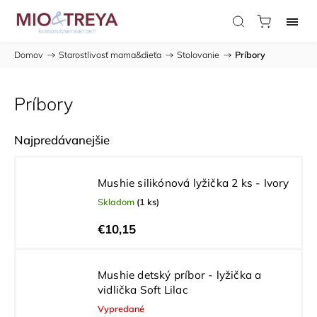
Domov
/
Starostlivosť mama&dieťa
/
Stolovanie
/
Príbory
Príbory
Najpredávanejšie
Mushie silikónová lyžička 2 ks - Ivory
Skladom
(1 ks)
€10,15
Mushie detský príbor - lyžička a
vidlička Soft Lilac
Vypredané