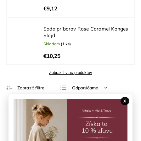
€9,12
Sada príborov Rose Caramel Konges
Slojd
Skladom
(1 ks)
€10,25
Zobraziť viac produktov
Odporúčame
Najlacnejšie
X
Najdrahšie
Najpredávanejšie
Abecedne