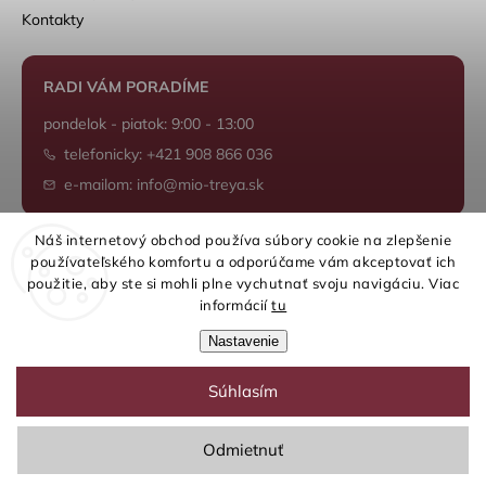
Kontakty
RADI VÁM PORADÍME
pondelok - piatok: 9:00 - 13:00
telefonicky: +421 908 866 036
e-mailom: info@mio-treya.sk
Náš internetový obchod používa súbory cookie na zlepšenie
používateľského komfortu a odporúčame vám akceptovať ich
Shoptet.sk
použitie, aby ste si mohli plne vychutnať svoju navigáciu. Viac
informácií
tu
Nastavenie
Súhlasím
Copyright 2026
mio-treya.sk
. Všetky práva vyhradené.
Upraviť nastavenie cookies
Odmietnuť
Grafický návrh vytvořil a nakódoval
Shoptak.cz