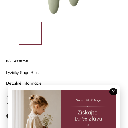
Kód:
4330250
Lyžičky Sage Bibs
Detailné informácie
X
Neohodnotené
Značka:
BIBS
€12,90