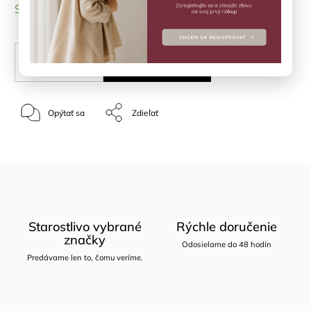
SKLADOM
(1 ks)
PRIDAŤ DO KOŠÍKA
Opýtať sa
Zdieľať
Starostlivo vybrané
Rýchle doručenie
značky
Odosielame do 48 hodín
Predávame len to, čomu veríme.