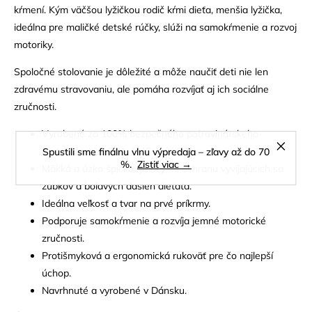
kŕmení. Kým väčšou lyžičkou rodič kŕmi dieťa, menšia lyžička,
ideálna pre maličké detské rúčky, slúži na samokŕmenie a rozvoj
motoriky.
Spoločné stolovanie je dôležité a môže naučiť deti nie len
zdravému stravovaniu, ale pomáha rozvíjať aj ich sociálne
zručnosti.
Vyrobené zo 100% bezpečného potravinárskeho
materiálu, bez BPA, PVC či ftalátov.
Spustili sme finálnu vlnu výpredaja – zľavy až do 70
%.
Zistiť viac →
Mäkká a úzka špička lyžičky na ochranu vyvíjajúcich sa
zúbkov a boľavých ďasien dieťaťa.
Ideálna veľkosť a tvar na prvé príkrmy.
Podporuje samokŕmenie a rozvíja jemné motorické
zručnosti.
Protišmyková a ergonomická rukoväť pre čo najlepší
úchop.
Navrhnuté a vyrobené v Dánsku.