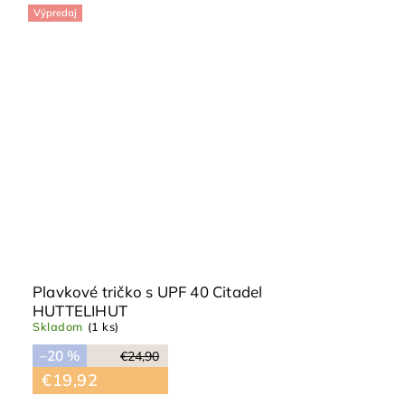
Výpredaj
Plavkové tričko s UPF 40 Citadel
HUTTELIHUT
Skladom
(1 ks)
–20 %
€24,90
€19,92