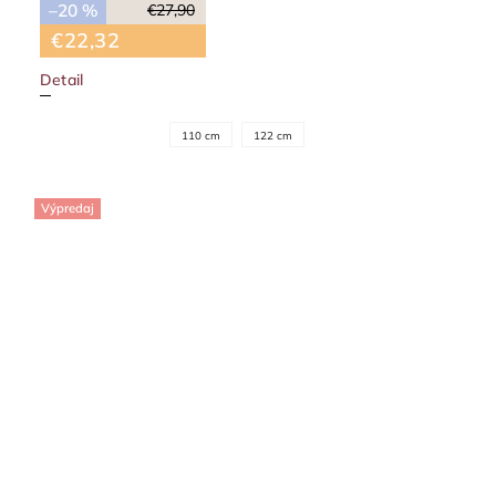
–20 %
€27,90
€22,32
Detail
110 cm
122 cm
Výpredaj