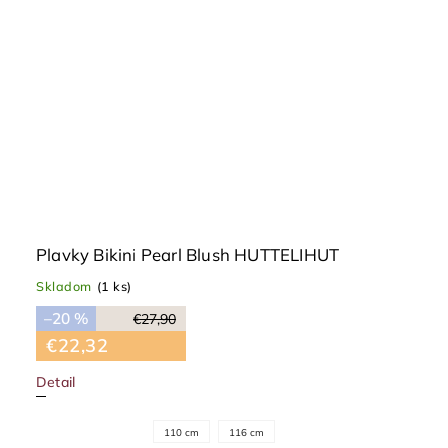
Plavky Bikini Pearl Blush HUTTELIHUT
Skladom
(1 ks)
–20 %
€27,90
€22,32
Detail
110 cm
116 cm