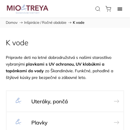
Domov
/
Inšpirácie / Ročné obdobie
/
K vode
K vode
Pripravte deti na letné dobrodružstvá s našimi starostlivo
vybranými
plavkami s UV ochranou, UV klobúkmi a
topánkami do vody
zo Škandinávie. Funkčné, pohodlné a
štýlové kúsky pre bezpečné a zábavné leto.
Uteráky, pončá
Plavky