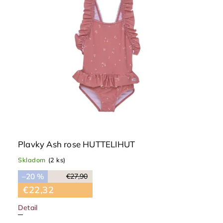
Plavky Ash rose HUTTELIHUT
Skladom
(2 ks)
–20 %
€27,90
€22,32
Detail