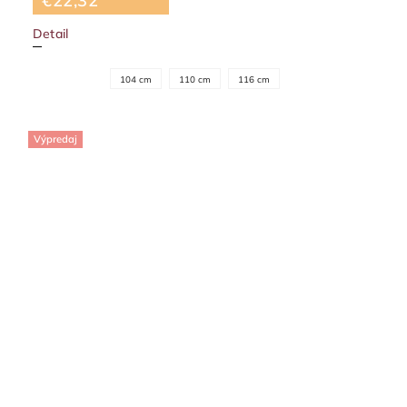
€22,32
Detail
104 cm
110 cm
116 cm
Výpredaj