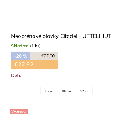
Neoprénové plavky Citadel HUTTELIHUT
Skladom
(1 ks)
–20 %
€27,90
€22,32
Detail
80 cm
86 cm
92 cm
Výpredaj