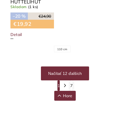
HUTTELIHUT
Skladom
(1 ks)
–20 %
€24,90
€19,92
Detail
110 cm
Načítať 12 ďalších
1
7
Hore