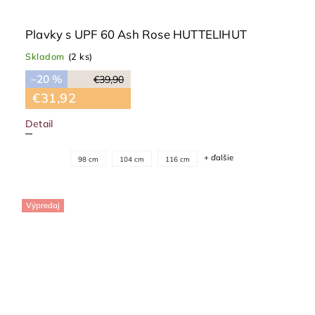
Plavky s UPF 60 Ash Rose HUTTELIHUT
Skladom
(2 ks)
–20 %
€39,90
€31,92
Detail
+ ďalšie
98 cm
104 cm
116 cm
Výpredaj