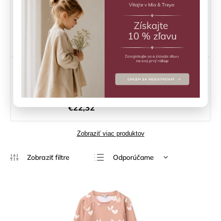
Šnorchel set Mello Lemon Konges
Slojd
Vypredané
€33,75
Plavky Pearl Blush HUTTELIHUT
Skladom
(1 ks)
€22,32
Zobraziť viac produktov
Odporúčame
Najlacnejšie
Najdrahšie
Najpredávanejšie
Abecedne