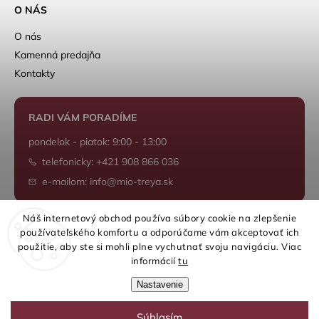
O NÁS
O nás
Kamenná predajňa
Kontakty
RADI VÁM PORADÍME
pondelok - piatok: 9:00 - 13:00
telefonicky: +421 908 866 036
e-mailom: info@mio-treya.sk
Náš internetový obchod používa súbory cookie na zlepšenie
používateľského komfortu a odporúčame vám akceptovať ich
Shoptet.sk
použitie, aby ste si mohli plne vychutnať svoju navigáciu. Viac
informácií
tu
Nastavenie
Súhlasím