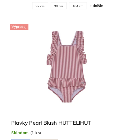
+ ďalšie
92 cm
98 cm
104 cm
Výpredaj
Plavky Pearl Blush HUTTELIHUT
Skladom
(1 ks)