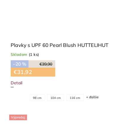
Plavky s UPF 60 Pearl Blush HUTTELIHUT
Skladom
(1 ks)
–20 %
€39,90
€31,92
Detail
+ ďalšie
98 cm
104 cm
116 cm
Výpredaj