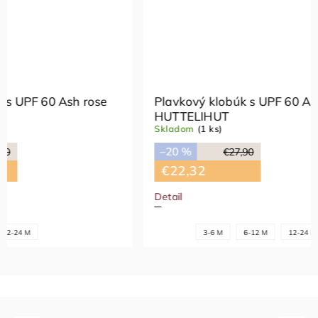
Plavkový klobúk s UPF 60 Ash rose
Plavkový
HUTTELIHUT
HUTTEL
Skladom
(1 ks)
Skladom
(
–20 %
–20 %
€27,90
€22,32
€22,3
Detail
Detail
12-24 M