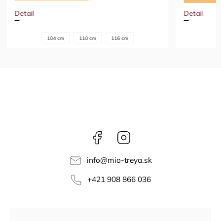
Detail
Detail
86 cm
Facebook
Instagram
info
@
mio-treya.sk
+421 908 866 036