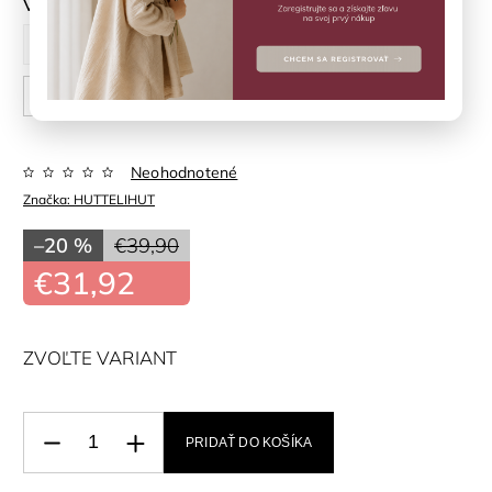
Veľkosť
92 cm
98 cm
104 cm
110 cm
116 cm
122 cm
128 cm
Neohodnotené
Značka:
HUTTELIHUT
–20 %
€39,90
€31,92
ZVOĽTE VARIANT
PRIDAŤ DO KOŠÍKA