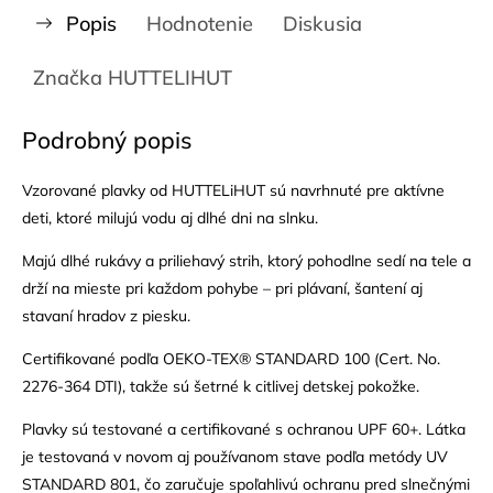
Popis
Hodnotenie
Diskusia
Značka
HUTTELIHUT
Podrobný popis
Vzorované plavky od HUTTELiHUT sú navrhnuté pre aktívne
deti, ktoré milujú vodu aj dlhé dni na slnku.
Majú dlhé rukávy a priliehavý strih, ktorý pohodlne sedí na tele a
drží na mieste pri každom pohybe – pri plávaní, šantení aj
stavaní hradov z piesku.
Certifikované podľa OEKO-TEX® STANDARD 100 (Cert. No.
2276-364 DTI), takže sú šetrné k citlivej detskej pokožke.
Plavky sú testované a certifikované s ochranou UPF 60+. Látka
je testovaná v novom aj používanom stave podľa metódy UV
STANDARD 801, čo zaručuje spoľahlivú ochranu pred slnečnými