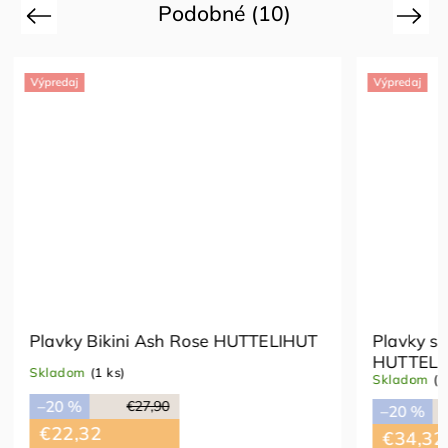
Podobné (10)
Previous
Next
Výpredaj
Výpredaj
Plavky s UPF 60 Ash Rose
Plavky 
HUTTELIHUT
Konges 
Skladom
(1 ks)
Vypredan
–20 %
€42,90
–50 %
€34,32
€26,9