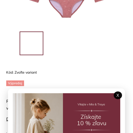
Kód:
Zvoľte variant
Výpredaj
X
Plavkový overal HUTTELIHUT - slnečná ochrana v krásnom
vzore
Detailné informácie