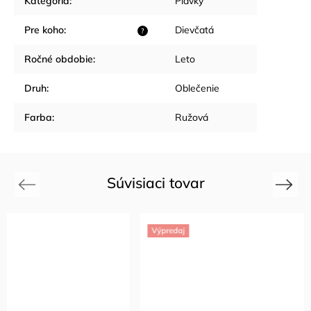
Kategória
:
Plavky
Pre koho
:
Dievčatá
?
Ročné obdobie
:
Leto
Druh
:
Oblečenie
Farba
:
Ružová
Súvisiaci tovar
Previous
Next
Výpredaj
Výpredaj