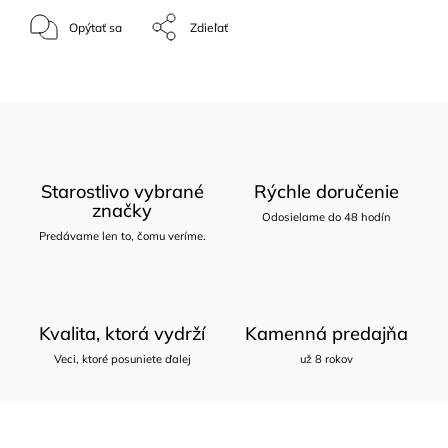
Opýtať sa
Zdieľať
Starostlivo vybrané
Rýchle doručenie
značky
Odosielame do 48 hodín
Predávame len to, čomu veríme.
Kvalita, ktorá vydrží
Kamenná predajňa
Veci, ktoré posuniete ďalej
už 8 rokov