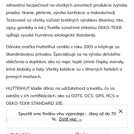
zdravotnú bezpečnosť na všetkých úrovniach produkcie (výroba
priadze, tkanie, pletenie, výroba konfekcie a maloobchod).
Testované sú všetky súčasti textilných výrobkov (tkanina, nite,
zipsy, gombíky a iné.) Textílie označené etiketou OEKO-TEX®
spĺňajú vysoké humánno-ekologické štandardy.
Dánska značka Huttelihut vznikla v roku 2003 a inšpiruje sa
škandinávskou prírodou. Špecializuje sa na výrobu detského
oblečenia a doplnkov, ako sú napr. teplé zimné čiapky, overaly,
letné klobúky a šaty. Všetky kolekcie sú v tlmených farbách a
jemných motívoch.
HUTTEliHUT kladie dôraz na udržateľnosť a kvalitu, čo sa
odráža v ich certifikáciách, ako sú GOTS, OCS, GRS, RCS a
OEKO-TEX® STANDARD 100.
Spustili sme finálnu vlnu výpredaja – zľavy až do 70
Dodatočné parametre
%.
Zistiť viac →