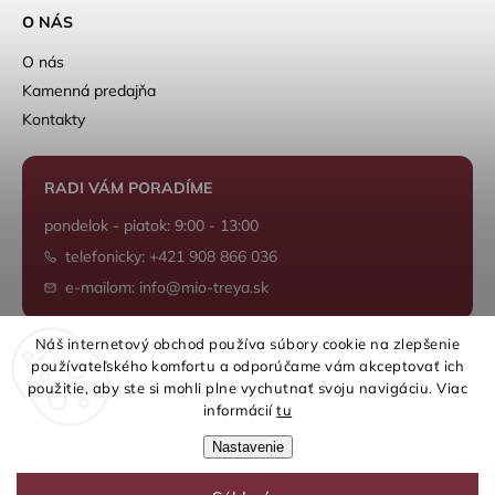
O NÁS
O nás
Kamenná predajňa
Kontakty
RADI VÁM PORADÍME
pondelok - piatok: 9:00 - 13:00
telefonicky: +421 908 866 036
e-mailom: info@mio-treya.sk
Náš internetový obchod používa súbory cookie na zlepšenie
používateľského komfortu a odporúčame vám akceptovať ich
Shoptet.sk
použitie, aby ste si mohli plne vychutnať svoju navigáciu. Viac
informácií
tu
Nastavenie