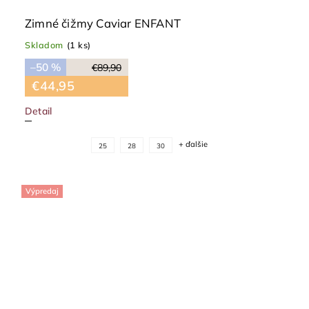
Zimné čižmy Caviar ENFANT
Skladom
(1 ks)
–50 %
€89,90
€44,95
Detail
+ ďalšie
25
28
30
Výpredaj