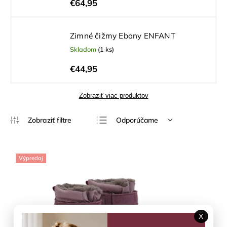
€64,95
Zimné čižmy Ebony ENFANT
Skladom
(1 ks)
€44,95
Zobraziť viac produktov
Odporúčame
Najlacnejšie
Najdrahšie
Výpredaj
Najpredávanejšie
Abecedne
X