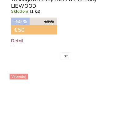
LIEWOOD
Skladom
(1 ks)
–50 %
€100
€50
Detail
32
Výpredaj