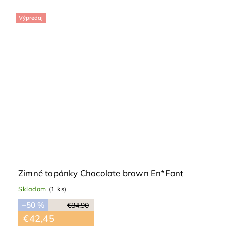
Výpredaj
Zimné topánky Chocolate brown En*Fant
Skladom
(1 ks)
–50 %
€84,90
€42,45