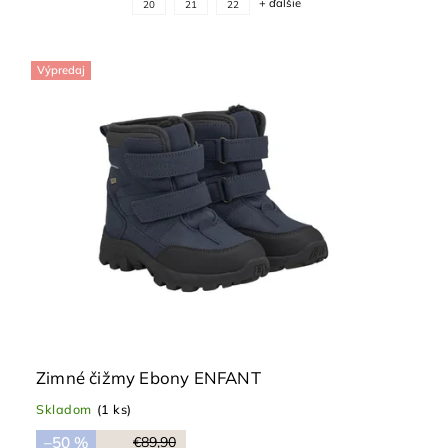
+ ďalšie
20
21
22
Výpredaj
Zimné čižmy Ebony ENFANT
Skladom
(1 ks)
–50 %
€89,90