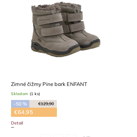
Zimné čižmy Pine bark ENFANT
Skladom
(1 ks)
–50 %
€129,90
€64,95
Detail