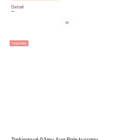
Detail
35
Výpredaj
Trekingové čižmy Ava Pale tuscany