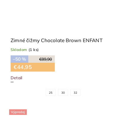
Zimné čižmy Chocolate Brown ENFANT
Skladom
(1 ks)
–50 %
€89,90
€44,95
Detail
25
30
32
Výpredaj