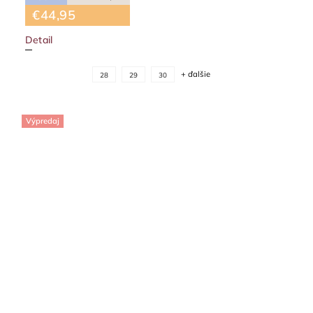
€44,95
Detail
+ ďalšie
28
29
30
Výpredaj