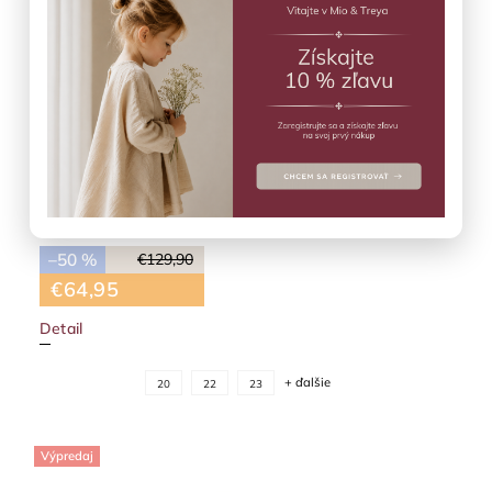
Zimné čižmy Rose Taupe ENFANT
Skladom
(1 ks)
–50 %
€129,90
€64,95
Detail
+ ďalšie
20
22
23
Výpredaj