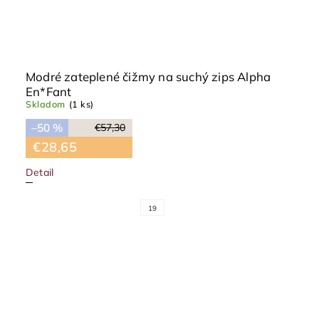
Modré zateplené čižmy na suchý zips Alpha
En*Fant
Skladom
(1 ks)
–50 %
€57,30
€28,65
Detail
19