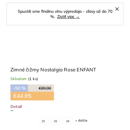
Spustili sme finálnu vlnu výpredaja – zľavy až do 70
%.
Zistiť viac →
Zimné čižmy Nostalgia Rose ENFANT
Skladom
(1 ks)
–50 %
€89,90
€44,95
Detail
+ ďalšie
25
26
28