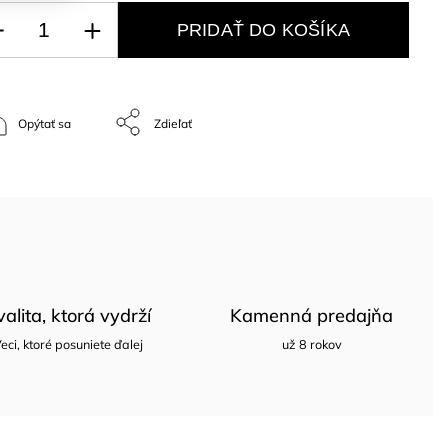
PRIDAŤ DO KOŠÍKA
Opýtať sa
Zdieľať
valita, ktorá vydrží
Kamenná predajňa
eci, ktoré posuniete ďalej
už 8 rokov