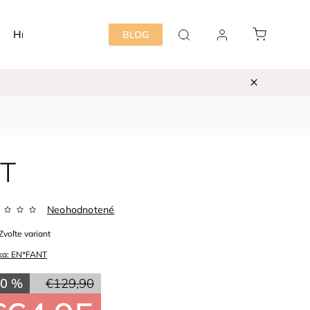
Hračky
Detská izba
Starostlivosť mama&dieť
BLOG
NT
Neohodnotené
Zvoľte variant
ka:
EN*FANT
50 %
€129,90