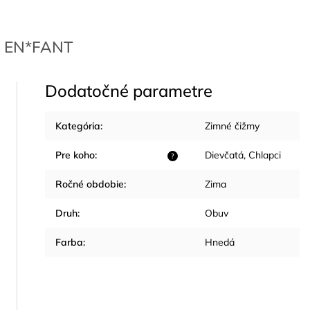
EN*FANT
Dodatočné parametre
Kategória
:
Zimné čižmy
Pre koho
:
Dievčatá
,
Chlapci
?
Ročné obdobie
:
Zima
Druh
:
Obuv
Farba
:
Hnedá