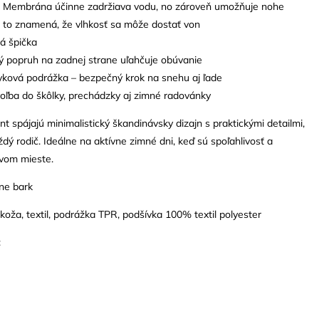
. Membrána účinne zadržiava vodu, no zároveň umožňuje nohe
- to znamená, že vlhkosť sa môže dostať von
á špička
ý popruh na zadnej strane uľahčuje obúvanie
yková podrážka – bezpečný krok na snehu aj ľade
oľba do škôlky, prechádzky aj zimné radovánky
t spájajú minimalistický škandinávsky dizajn s praktickými detailmi,
ždý rodič. Ideálne na aktívne zimné dni, keď sú spoľahlivosť a
rvom mieste.
ne bark
: koža, textil, podrážka TPR, podšívka 100% textil polyester
: