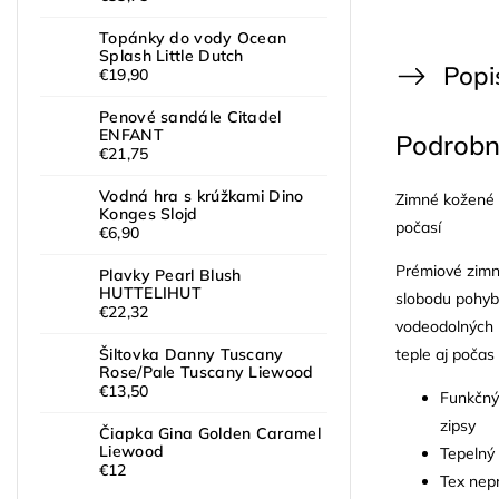
Topánky do vody Ocean
Splash Little Dutch
Popi
€19,90
Penové sandále Citadel
ENFANT
Podrobn
€21,75
Vodná hra s krúžkami Dino
Zimné kožené 
Konges Slojd
počasí
€6,90
Prémiové zimn
Plavky Pearl Blush
HUTTELIHUT
slobodu pohybu
€22,32
vodeodolných m
teple aj počas 
Šiltovka Danny Tuscany
Rose/Pale Tuscany Liewood
€13,50
Funkčný
zipsy
Čiapka Gina Golden Caramel
Liewood
Tepelný
€12
Tex nep