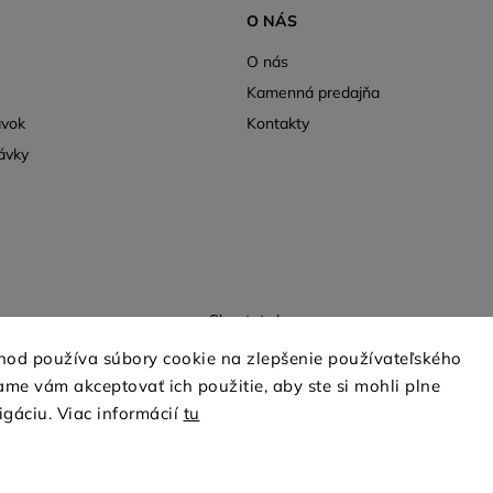
O NÁS
O nás
Kamenná predajňa
ávok
Kontakty
ávky
Shoptet.sk
hod používa súbory cookie na zlepšenie používateľského
me vám akceptovať ich použitie, aby ste si mohli plne
Copyright 2026
mio-treya.sk
. Všetky práva vyhradené.
igáciu. Viac informácií
tu
Upraviť nastavenie cookies
Grafický návrh vytvořil a nakódoval
Shoptak.cz