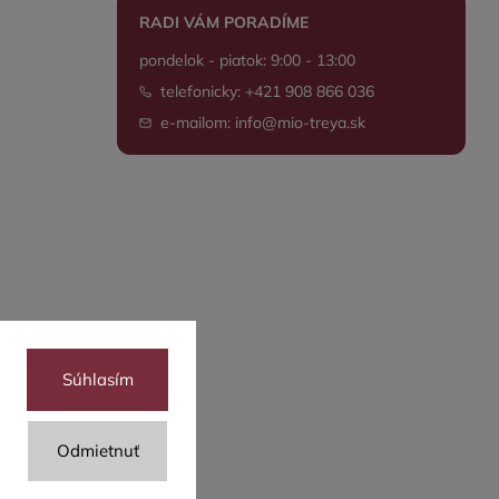
RADI VÁM PORADÍME
pondelok - piatok: 9:00 - 13:00
telefonicky: +421 908 866 036
e-mailom: info@mio-treya.sk
Súhlasím
Odmietnuť