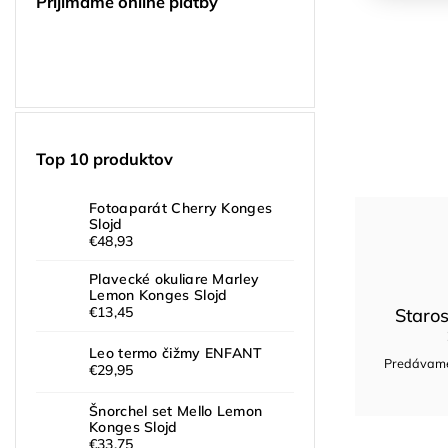
Prijímame online platby
Top 10 produktov
Fotoaparát Cherry Konges
Slojd
€48,93
Plavecké okuliare Marley
Lemon Konges Slojd
€13,45
Staros
Leo termo čižmy ENFANT
Predávame 
€29,95
Šnorchel set Mello Lemon
Konges Slojd
€33,75