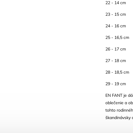
22 - 14 cm
23 - 15 cm
24 - 16 cm
25 - 16,5 cm
26 - 17 cm
27 - 18 cm
28 - 18,5 cm
29 - 19 cm
EN FANT je dán
oblečenie a ob
tohto rodinnéh
škandinávsky d