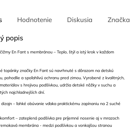
s
Hodnotenie
Diskusia
Značka
ý popis
čižmy En Fant s membránou – Teplo, štýl a istý krok v každom
é topánky značky En Fant sú navrhnuté s dôrazom na detskú
, pohodlie a spoľahlivú ochranu pred zimou. Vyrobené z kvalitných,
ateriálov s hrejivou podšívkou, udržia detské nôžky v suchu a
tých najchladnejších dní.
 dizajn – ľahké obúvanie vďaka praktickému zapínaniu na 2 suché
 komfort – zateplená podšívka pre príjemné nosenie aj v mrazoch
remokavá membrána - medzi podšívkou a vonkajšou stranou