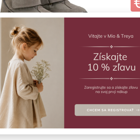
ZVO
Vý
Zimn
Deta
Veľ
2
2