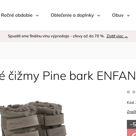
 / Ročné obdobie
Oblečenie a doplnky
Obuv
Spustili sme finálnu vlnu výpredaja – zľavy až do 70 %.
Zistiť viac →
é čižmy Pine bark ENFA
Kód:
Znač
–