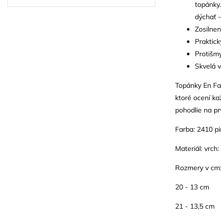
topánky
dýchať 
Zosilnen
Praktick
Protišm
Skvelá v
Topánky En Fan
ktoré ocení ka
pohodlie na p
Farba: 2410 pi
Materiál: vrch
Rozmery v cm
20 - 13 cm
21 - 13,5 cm