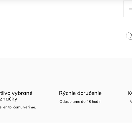
tlivo vybrané
Rýchle doručenie
K
značky
Odosielame do 48 hodín
V
len to, čomu veríme.