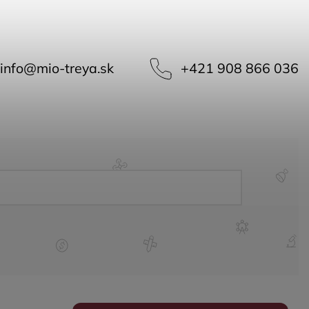
info
@
mio-treya.sk
+421 908 866 036