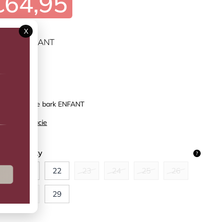
€64,95
X
ĽTE VARIANT
predaj
é čižmy Pine bark ENFANT
ilné informácie
kosť topánky
?
0
21
22
23
24
25
26
7
28
29