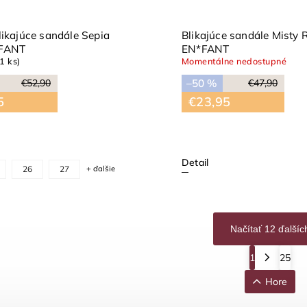
likajúce sandále Sepia
Blikajúce sandále Misty 
FANT
EN*FANT
(1 ks)
Momentálne nedostupné
–50 %
€52,90
€47,90
5
€23,95
Detail
26
27
+ ďalšie
Načítať 12 ďalšíc
1
25
Hore