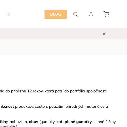
Hračky
Detská izba
Starostlivosť mama&dieť
BLOG
 do približne 12 rokov, ktorá patrí do portfólia spoločnosti
unkčnosť
produktov, často s použitím prírodných materiálov a
ikiny, nohavice),
obuv
(gumáky,
zateplené gumáky,
zimné čižmy,
 produkty).