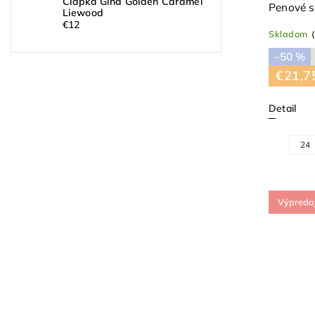
Čiapka Gina Golden Caramel
Penové 
Liewood
€12
Skladom
–50 %
€21,7
Detail
24
Výpreda