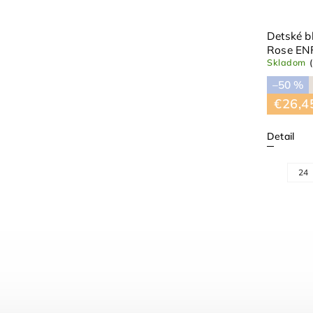
Detské b
Rose EN
Skladom
–50 %
€26,4
Detail
24