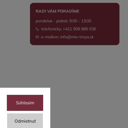
RADI VÁM PORADÍME
pondelok - piatok: 9:00 - 13:00
telefonicky: +421 908 866 036
e-mailom: info@mio-treya.sk
Súhlasím
Odmietnuť