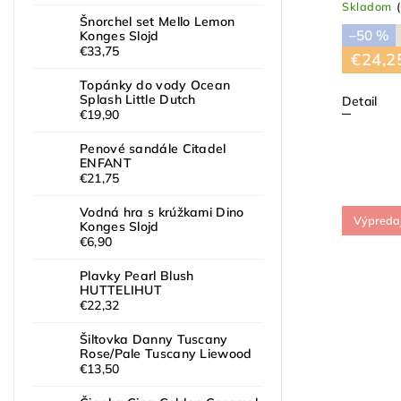
Skladom
Šnorchel set Mello Lemon
–50 %
Konges Slojd
€33,75
€24,2
Topánky do vody Ocean
Splash Little Dutch
Detail
€19,90
Penové sandále Citadel
ENFANT
€21,75
Vodná hra s krúžkami Dino
Výpreda
Konges Slojd
€6,90
Plavky Pearl Blush
HUTTELIHUT
€22,32
Šiltovka Danny Tuscany
Rose/Pale Tuscany Liewood
€13,50