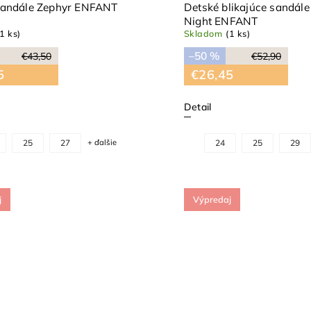
sandále Zephyr ENFANT
Detské blikajúce sandále
Night ENFANT
(1 ks)
Skladom
(1 ks)
–50 %
€43,50
€52,90
5
€26,45
Detail
25
27
+ ďalšie
24
25
29
j
Výpredaj