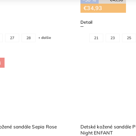
€34,93
Detail
27
28
+ ďalšie
21
23
25
j
ožené sandále Sepia Rose
Detské kožené sandále P
Night ENFANT