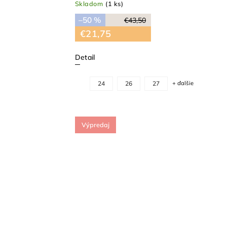
Skladom
(1 ks)
–50 %
€43,50
€21,75
Detail
24
26
27
+ ďalšie
Výpredaj