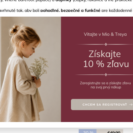
vrhnuté tak, aby boli
pohodlné, bezpečné a funkčné
pre každodenné 
životný štýl.
Odporúčame
Najlacnejšie
Výpredaj
Najdrahšie
Najpredávanejšie
Abecedne
Detské zateplené gumáky
Portabella termo čižmy
ale
(1 ks)
Skladom
(2 ks)
–30 %
€49,90