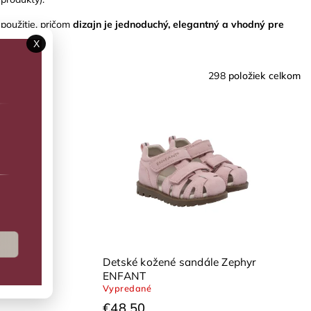
použitie, pričom
dizajn je jednoduchý, elegantný a vhodný pre
X
298
položiek celkom
 ENFANT
Detské kožené sandále Zephyr
ENFANT
Vypredané
€48,50