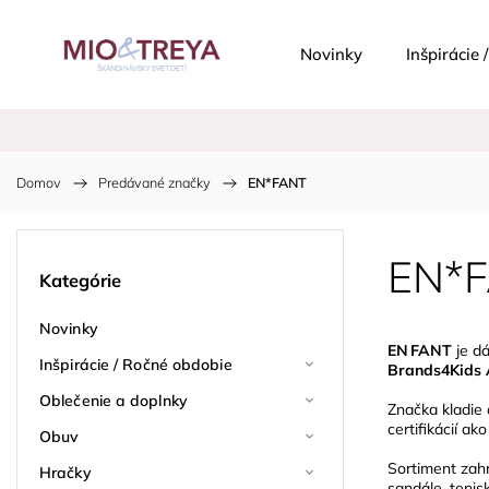
Novinky
Inšpirácie
Domov
/
Predávané značky
/
EN*FANT
EN*
Kategórie
Novinky
EN FANT
je dá
Inšpirácie / Ročné obdobie
Brands4Kids 
Oblečenie a doplnky
Značka kladie
certifikácií 
Obuv
Sortiment za
Hračky
sandále, tenis