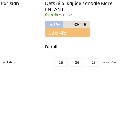
 Parisian
Detské blikajúce sandále Morel
ENFANT
Skladom
(1 ks)
–50 %
€52,90
€26,45
Detail
+ ďalšie
25
26
28
+ ďalšie