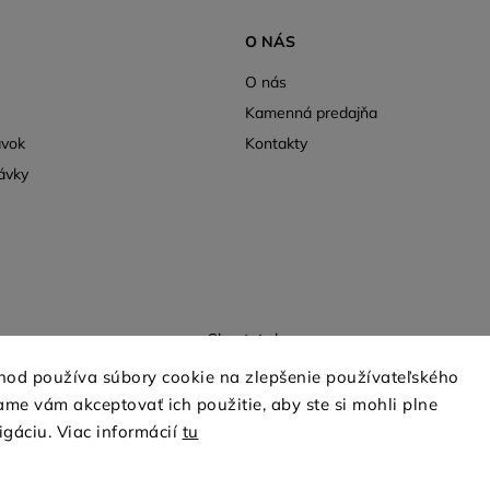
O NÁS
O nás
Kamenná predajňa
ávok
Kontakty
ávky
Shoptet.sk
hod používa súbory cookie na zlepšenie používateľského
me vám akceptovať ich použitie, aby ste si mohli plne
Copyright 2026
mio-treya.sk
. Všetky práva vyhradené.
igáciu. Viac informácií
tu
Upraviť nastavenie cookies
Grafický návrh vytvořil a nakódoval
Shoptak.cz