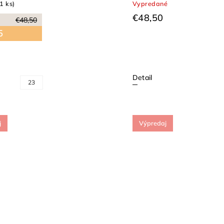
(1 ks)
Vypredané
€48,50
€48,50
5
Detail
23
j
Výpredaj