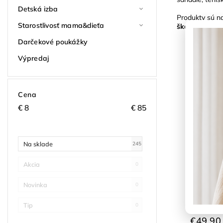
Detská izba
Produkty sú na
Starostlivosť mama&dieťa
škandinávsky 
Darčekové poukážky
Výpredaj
Cena
€
8
€
85
Na sklade
245
Akcia
0
Novinka
0
ENFANT 
Port Roy
Tip
0
Skladom
€49,90