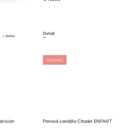
Detail
+ ďalšie
Výpredaj
arisian
Penové sandále Citadel ENFANT