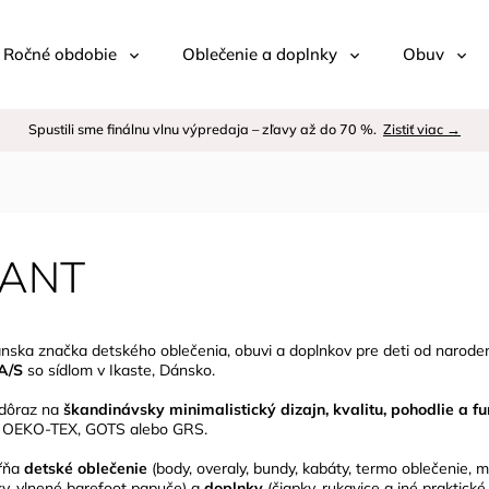
 / Ročné obdobie
Oblečenie a doplnky
Obuv
Spustili sme finálnu vlnu výpredaja – zľavy až do 70 %.
Zistiť viac →
FANT
nska značka detského oblečenia, obuvi a doplnkov pre deti od narodenia
A/S
so sídlom v Ikaste, Dánsko.
 dôraz na
škandinávsky minimalistický dizajn, kvalitu, pohodlie a f
ako OEKO‑TEX, GOTS alebo GRS.
hŕňa
detské oblečenie
(body, overaly, bundy, kabáty, termo oblečenie, m
ky, vlnené barefoot papuče) a
doplnky
(čiapky, rukavice a iné praktické