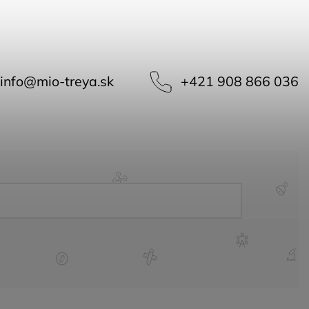
info
@
mio-treya.sk
+421 908 866 036