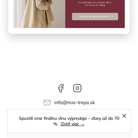
–50 %
€59,90
€29,95
DO KOŠÍKA
Facebook
Instagram
info
@
mio-treya.sk
+421 908 866 036
Spustili sme finálnu vlnu výpredaja – zľavy až do 70
%.
Zistiť viac →