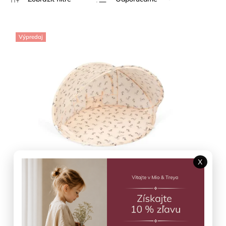
Najlacnejšie
Najdrahšie
Výpredaj
Najpredávanejšie
Abecedne
X
Mini plážový stan Rock my boat s UV 50+
Konges Slojd
Skladom
(1 ks)