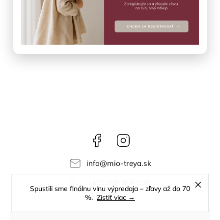
–50 %
€27
€13,50
DO KOŠÍKA
Facebook
Instagram
info
@
mio-treya.sk
+421 908 866 036
Spustili sme finálnu vlnu výpredaja – zľavy až do 70
%.
Zistiť viac →