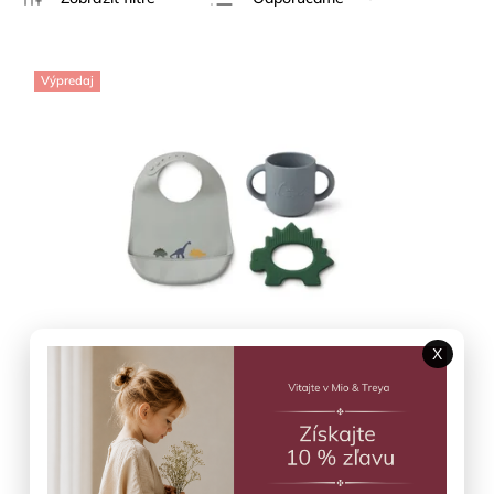
Najlacnejšie
Najdrahšie
Výpredaj
Najpredávanejšie
Abecedne
X
Detské balenie Dino blue multi mix Carol
Liewood
Skladom
(1 ks)