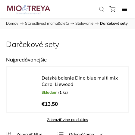
Domov
/
Starostlivosť mama&dieťa
/
Stolovanie
/
Darčekové sety
Darčekové sety
Najpredávanejšie
Detské balenie Dino blue multi mix
Carol Liewood
Skladom
(1 ks)
€13,50
Zobraziť viac produktov
Odporúčame