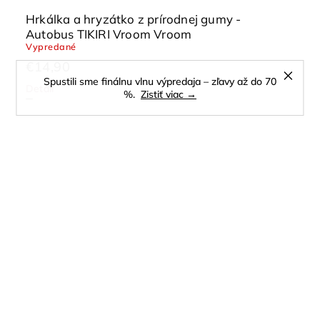
Hrkálka a hryzátko z prírodnej gumy -
Autobus TIKIRI Vroom Vroom
Vypredané
€14,90
Spustili sme finálnu vlnu výpredaja – zľavy až do 70
Detail
%.
Zistiť viac →