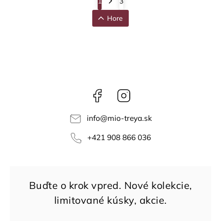
1
3
Hore
Facebook
Instagram
info
@
mio-treya.sk
+421 908 866 036