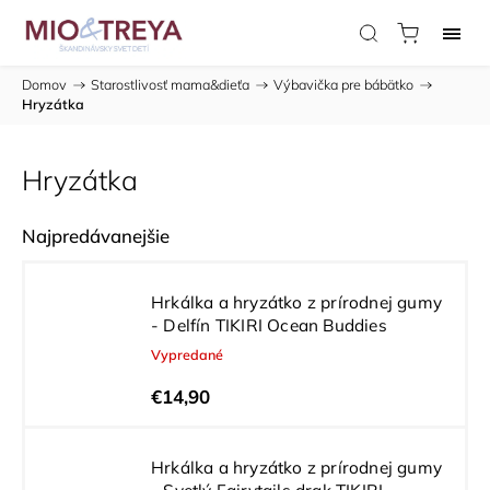
Domov
/
Starostlivosť mama&dieťa
/
Výbavička pre bábätko
/
Hryzátka
Hryzátka
Najpredávanejšie
Hrkálka a hryzátko z prírodnej gumy
- Delfín TIKIRI Ocean Buddies
Vypredané
€14,90
Hrkálka a hryzátko z prírodnej gumy