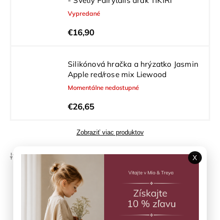
- Svetlý Fairytails drak TIKIRI
Vypredané
€16,90
Silikónová hračka a hrýzatko Jasmin
Apple red/rose mix Liewood
Momentálne nedostupné
€26,65
Zobraziť viac produktov
Odporúčame
X
Najlacnejšie
Najdrahšie
Najpredávanejšie
Abecedne