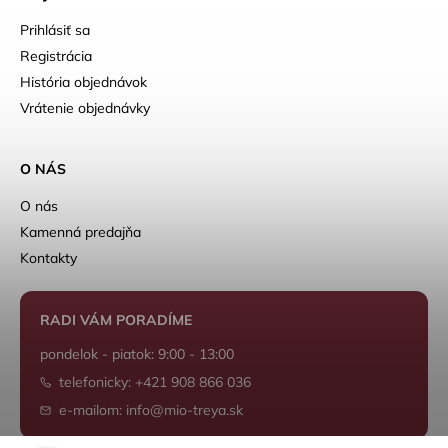
Prihlásiť sa
Registrácia
História objednávok
Vrátenie objednávky
O NÁS
O nás
Kamenná predajňa
Kontakty
RADI VÁM PORADÍME
pondelok - piatok: 9:00 - 13:00
telefonicky: +421 908 866 036
e-mailom: info@mio-treya.sk