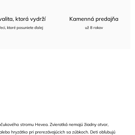
valita, ktorá vydrží
Kamenná predajňa
eci, ktoré posuniete ďalej
už 8 rokov
aučukového stromu Hevea. Zvieratká nemajú žiadny otvor,
alebo hryzátko pri prerezávajúcich sa zúbkoch. Deti obľubujú