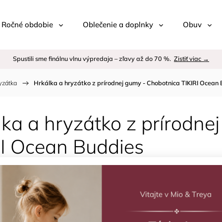
 / Ročné obdobie
Oblečenie a doplnky
Obuv
Spustili sme finálnu vlnu výpredaja – zľavy až do 70 %.
Zistiť viac →
yzátka
/
Hrkálka a hryzátko z prírodnej gumy - Chobotnica TIKIRI Ocean
ka a hryzátko z prírodne
RI Ocean Buddies
Kód:
Znač