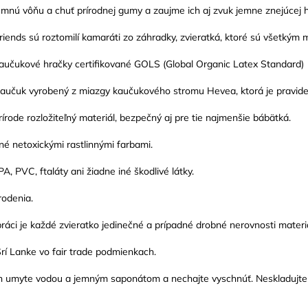
jemnú vôňu a chuť prírodnej gumy a zaujme ich aj zvuk jemne znejúcej hr
Friends sú roztomilí kamaráti zo záhradky, zvieratká, ktoré sú všetký
 kaučukové hračky certifikované GOLS (Global Organic Latex Standard)
aučuk vyrobený z miazgy kaučukového stromu Hevea, ktorá je pravidel
prírode rozložiteľný materiál, bezpečný aj pre tie najmenšie bábätká.
é netoxickými rastlinnými farbami.
, PVC, ftaláty ani žiadne iné škodlivé látky.
odenia.
ráci je každé zvieratko jedinečné a prípadné drobné nerovnosti materiá
rí Lanke vo fair trade podmienkach.
h umyte vodou a jemným saponátom a nechajte vyschnúť. Neskladujte 