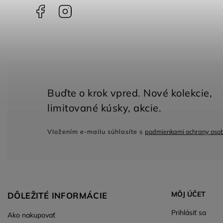
Facebook
Instagram
Vložením e-mailu súhlasíte s
podmienkami ochrany oso
MÔJ ÚČET
DÔLEŽITÉ INFORMÁCIE
Prihlásiť sa
Ako nakupovať