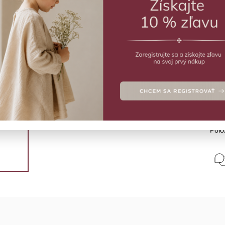
€
VY
Hrká
Budd
Deta
Polo