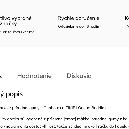
tlivo vybrané
Rýchle doručenie
K
značky
Odosielame do 48 hodín
V
len to, čomu veríme.
s
Hodnotenie
Diskusia
ý popis
zátko z prírodnej gumy - Chobotnica TIKIRI Ocean Buddies
ri zvieratká sú vyrobené z príjemne jemnej mäkkej prírodnej gumy z k
o vnútra mohla dostať vlhkosť, takže sú ideálne ako hračka do kúpeľa 