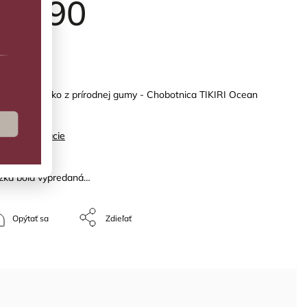
14,90
PREDANÉ
lka a hryzátko z prírodnej gumy - Chobotnica TIKIRI Ocean
ies
ilné informácie
žka bola vypredaná…
Opýtať sa
Zdieľať