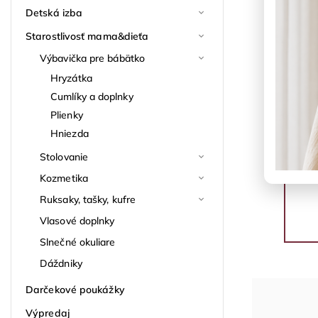
Detská izba
Starostlivosť mama&dieťa
Výbavička pre bábätko
Hryzátka
Cumlíky a doplnky
Plienky
Hniezda
Stolovanie
Kozmetika
Ruksaky, tašky, kufre
Vlasové doplnky
Slnečné okuliare
Dáždniky
Darčekové poukážky
Výpredaj