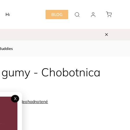
Hračky
Detská izba
Starostlivosť mama&dieť
BLOG
 Buddies
j gumy - Chobotnica
X
Neohodnotené
97511
ka:
TIKIRI