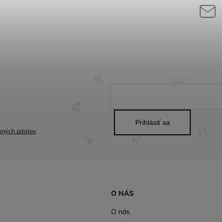
Prihlásiť sa
bných údajov
O NÁS
O nás