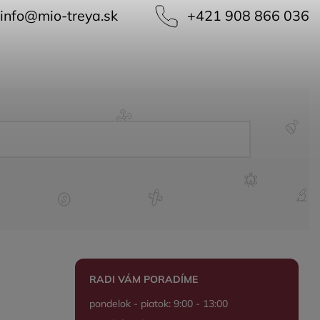
info
@
mio-treya.sk
+421 908 866 036
RADI VÁM PORADÍME
pondelok - piatok: 9:00 - 13:00