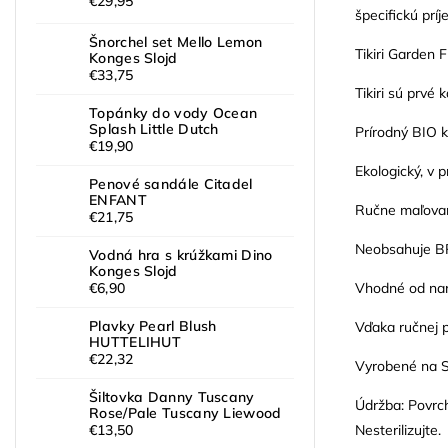
€29,95
špecifickú prí
Šnorchel set Mello Lemon
Tikiri Garden 
Konges Slojd
€33,75
Tikiri sú prvé
Topánky do vody Ocean
Splash Little Dutch
Prírodný BIO k
€19,90
Ekologický, v 
Penové sandále Citadel
ENFANT
Ručne maľovan
€21,75
Neobsahuje BPA
Vodná hra s krúžkami Dino
Konges Slojd
Vhodné od nar
€6,90
Plavky Pearl Blush
Vďaka ručnej p
HUTTELIHUT
€22,32
Vyrobené na S
Šiltovka Danny Tuscany
Údržba: Povrc
Rose/Pale Tuscany Liewood
Nesterilizujte.
€13,50