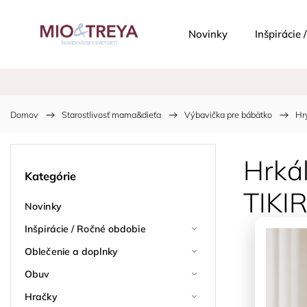
Novinky
Inšpirácie
Domov
/
Starostlivosť mama&dieťa
/
Výbavička pre bábätko
/
Hr
Hrkál
Kategórie
TIKI
Novinky
Inšpirácie / Ročné obdobie
Oblečenie a doplnky
Obuv
Hračky