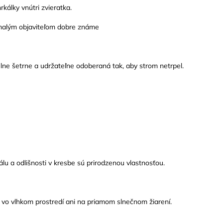
kálky vnútri zvieratka.
m malým objaviteľom dobre známe
ne šetrne a udržateľne odoberaná tak, aby strom netrpel.
lu a odlišnosti v kresbe sú prirodzenou vlastnosťou.
vo vlhkom prostredí ani na priamom slnečnom žiarení.