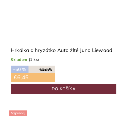
Hrkálka a hryzátko Auto žlté Juno Liewood
Skladom
(1 ks)
–50 %
€12,90
€6,45
DO KOŠÍKA
Výpredaj