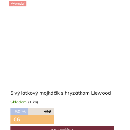
Výpredaj
Sivý látkový mojkáčik s hryzátkom Liewood
Skladom
(1 ks)
–50 %
€12
€6