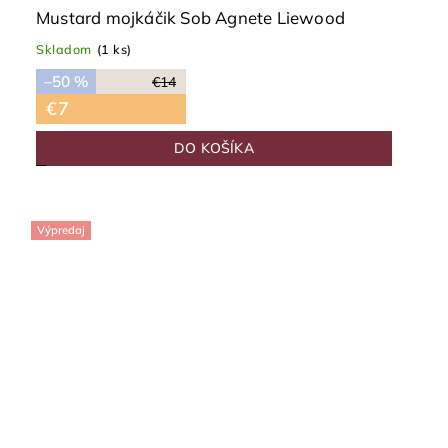
Mustard mojkáčik Sob Agnete Liewood
Skladom
(1 ks)
–50 %
€14
€7
DO KOŠÍKA
Výpredaj