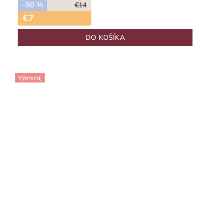
–50 %
€14
€7
DO KOŠÍKA
Výpredaj