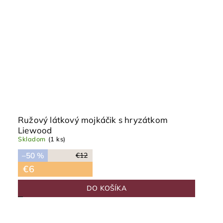
Ružový látkový mojkáčik s hryzátkom
Liewood
Skladom
(1 ks)
–50 %
€12
€6
DO KOŠÍKA