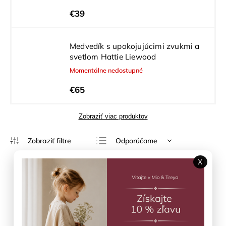
€39
Medvedík s upokojujúcimi zvukmi a
svetlom Hattie Liewood
Momentálne nedostupné
€65
Zobraziť viac produktov
Odporúčame
Najlacnejšie
X
Najdrahšie
Výpredaj
Najpredávanejšie
Abecedne