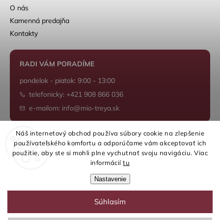
O nás
Kamenná predajňa
Kontakty
RADI VÁM PORADÍME
pondelok - piatok: 9:00 - 13:00
telefonicky: +421 908 866 036
e-mailom: info@mio-treya.sk
Náš internetový obchod používa súbory cookie na zlepšenie
používateľského komfortu a odporúčame vám akceptovať ich
Shoptet.sk
použitie, aby ste si mohli plne vychutnať svoju navigáciu. Viac
informácií
tu
Nastavenie
Súhlasím
Copyright 2026
mio-treya.sk
. Všetky práva vyhradené.
Upraviť nastavenie cookies