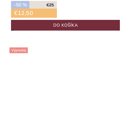
–50 %
€25
€12,50
DO KOŠÍKA
Výpredaj