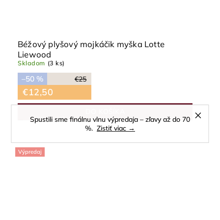
Béžový plyšový mojkáčik myška Lotte
Liewood
Skladom
(3 ks)
–50 %
€25
€12,50
DO KOŠÍKA
Spustili sme finálnu vlnu výpredaja – zľavy až do 70
%.
Zistiť viac →
Výpredaj