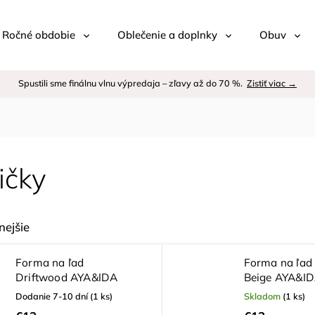
 / Ročné obdobie
Oblečenie a doplnky
Obuv
Spustili sme finálnu vlnu výpredaja – zľavy až do 70 %.
Zistiť viac →
ičky
ejšie
Forma na ľad
Forma na ľad
Driftwood AYA&IDA
Beige AYA&I
Dodanie 7-10 dní
(1 ks)
Skladom
(1 ks)