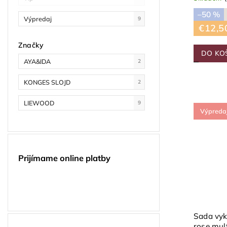
–50 %
Výpredaj
9
€12,5
Značky
DO KO
AYA&IDA
2
KONGES SLOJD
2
LIEWOOD
9
Výpreda
Prijímame online platby
Sada vyk
rose mul