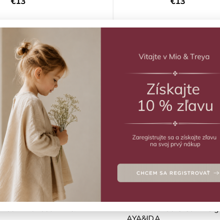
€13
€13
Zobraziť viac produk
účame
nejšie
hšie
Novinka
dávanejšie
dne
 ľad Driftwood AYA&IDA
Forma na ľad Cream Beig
AYA&IDA