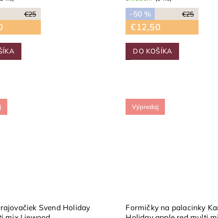
–50 %
€25
€25
0
€12,50
ŠÍKA
DO KOŠÍKA
j
Výpredaj
rajovačiek Svend Holiday
Formičky na palacinky Ka
ti mix Liewood
Holiday apple red multi m