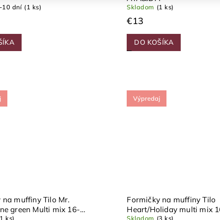
-10 dní
(1 ks)
Skladom
(1 ks)
€13
ŠÍKA
DO KOŠÍKA
j
Výpredaj
 na muffiny Tilo Mr.
Formičky na muffiny Tilo
ne green Multi mix 16-
Heart/Holiday multi mix 1
(1 ks)
Skladom
(3 ks)
Liewood
balenie Liewood