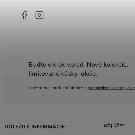
Facebook
Instagram
Vložením e-mailu súhlasíte s
podmienkami ochrany oso
MÔJ ÚČET
DÔLEŽITÉ INFORMÁCIE