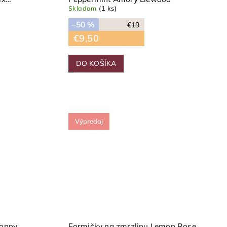
Skladom
(1 ks)
–50 %
€19
€9,50
DO KOŠÍKA
Výpredaj
Sonny
Formičky na zmrzlinu Lemon Rose