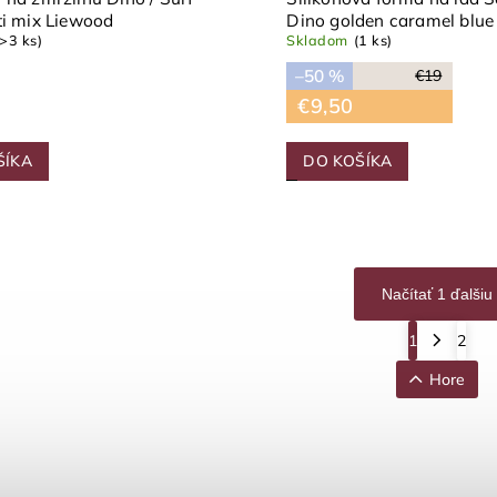
ti mix Liewood
Dino golden caramel blue
(>3 ks)
Skladom
(1 ks)
2-pack Liewood
–50 %
€19
€9,50
ŠÍKA
DO KOŠÍKA
Načítať 1 ďalšiu
1
2
Hore