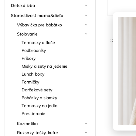
Detská izba
Starostlivosť mama&dieťa
Výbavička pre bábätko
Stolovanie
Odpor
Termosky a fľaše
Najlac
Podbradníky
Príbory
Najdra
Misky a sety na jedenie
Novinka
Najpre
Lunch boxy
Abece
Formičky
Darčekové sety
Poháriky a slamky
Termosky na jedlo
Prestieranie
Kozmetika
Forma na
Ruksaky, tašky, kufre