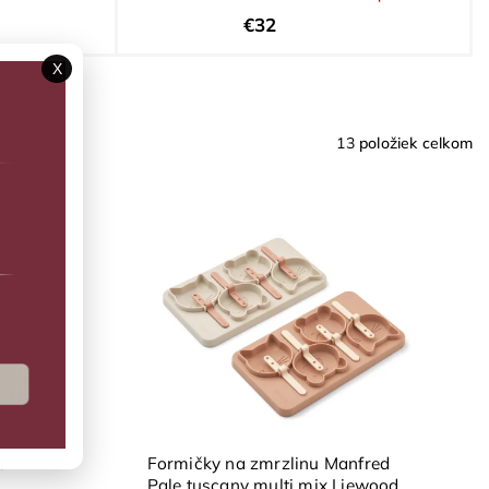
€32
X
tov
13
položiek celkom
e
Formičky na zmrzlinu Manfred
Pale tuscany multi mix Liewood