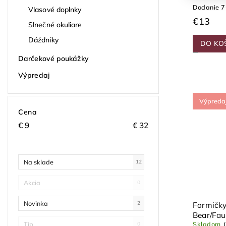
Dodanie 7
Vlasové doplnky
€13
Slnečné okuliare
Dáždniky
DO KO
Darčekové poukážky
Výpredaj
Výpreda
Cena
€
9
€
32
Na sklade
12
Akcia
0
Novinka
2
Formičky
Bear/Fau
Tip
Skladom
balenie 
0