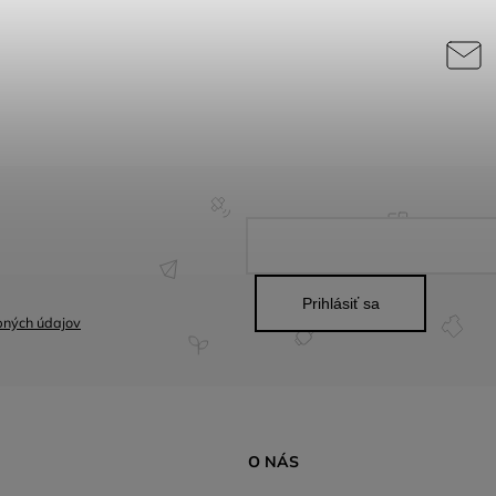
Prihlásiť sa
bných údajov
O NÁS