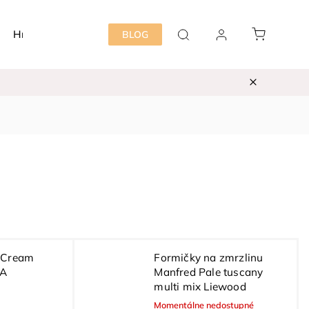
Hračky
Detská izba
Starostlivosť mama&dieť
BLOG
 Cream
Formičky na zmrzlinu
DA
Manfred Pale tuscany
multi mix Liewood
Momentálne nedostupné