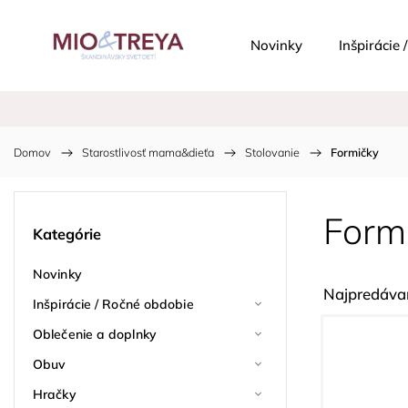
Novinky
Inšpirácie
Domov
/
Starostlivosť mama&dieťa
/
Stolovanie
/
Formičky
Form
Kategórie
Novinky
Najpredávan
Inšpirácie / Ročné obdobie
Oblečenie a doplnky
Obuv
Hračky