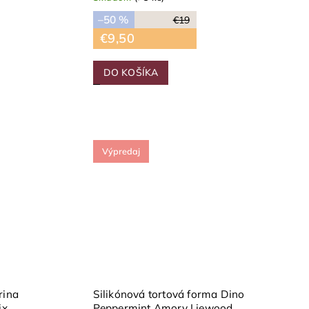
–50 %
€19
€9,50
DO KOŠÍKA
Výpredaj
rina
Silikónová tortová forma Dino
ix
Peppermint Amory Liewood