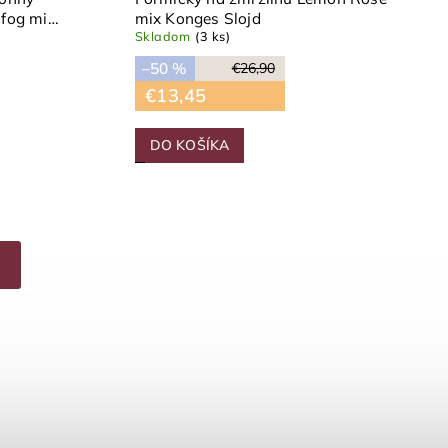
 fog mix
mix Konges Slojd
Skladom
(3 ks)
–50 %
€26,90
€13,45
DO KOŠÍKA