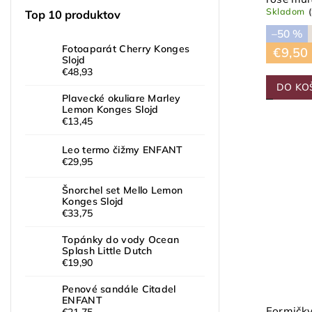
Skladom
Top 10 produktov
–50 %
Fotoaparát Cherry Konges
€9,50
Slojd
€48,93
DO KO
Plavecké okuliare Marley
Lemon Konges Slojd
€13,45
Leo termo čižmy ENFANT
€29,95
Šnorchel set Mello Lemon
Konges Slojd
€33,75
Topánky do vody Ocean
Splash Little Dutch
€19,90
Penové sandále Citadel
ENFANT
Formičky
€21,75