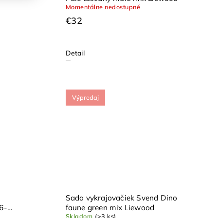
Momentálne nedostupné
€32
Detail
Výpredaj
Sada vykrajovačiek Svend Dino
6-
faune green mix Liewood
Skladom
(>3 ks)