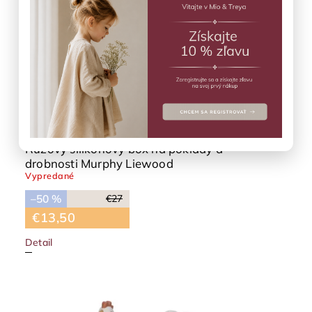
Ružový silikónový box na poklady a
drobnosti Murphy Liewood
Vypredané
–50 %
€27
€13,50
Detail