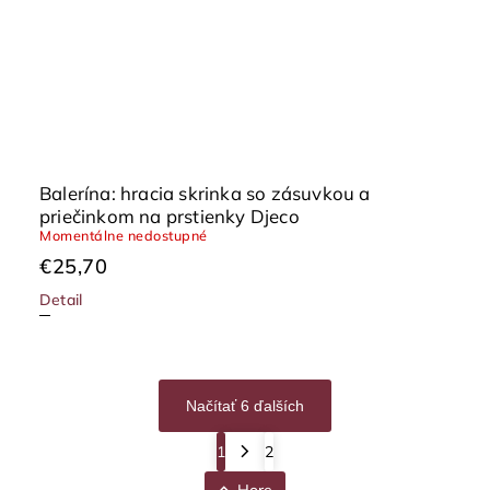
Balerína: hracia skrinka so zásuvkou a
priečinkom na prstienky Djeco
Momentálne nedostupné
€25,70
Detail
Načítať 6 ďalších
1
2
Hore