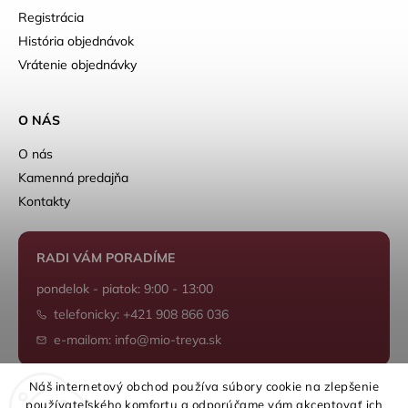
Registrácia
História objednávok
Vrátenie objednávky
O NÁS
O nás
Kamenná predajňa
Kontakty
RADI VÁM PORADÍME
pondelok - piatok: 9:00 - 13:00
telefonicky: +421 908 866 036
e-mailom: info@mio-treya.sk
Náš internetový obchod používa súbory cookie na zlepšenie
používateľského komfortu a odporúčame vám akceptovať ich