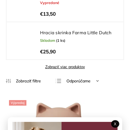
Vypredané
€13,50
Hracia skrinka Farma Little Dutch
Skladom
(1 ks)
€25,90
Zobraziť viac produktov
Odporúčame
Najlacnejšie
Najdrahšie
Výpredaj
Najpredávanejšie
Abecedne
X