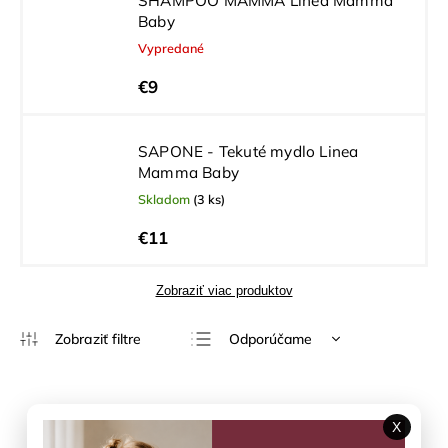
SHAMPOO MAMMA Linea Mamma
Baby
Vypredané
€9
SAPONE - Tekuté mydlo Linea
Mamma Baby
Skladom
(3 ks)
€11
Zobraziť viac produktov
Odporúčame
Najlacnejšie
Najdrahšie
X
Najpredávanejšie