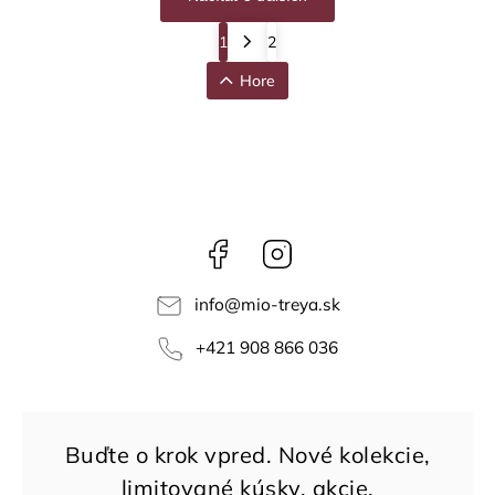
1
2
Hore
Facebook
Instagram
info
@
mio-treya.sk
+421 908 866 036