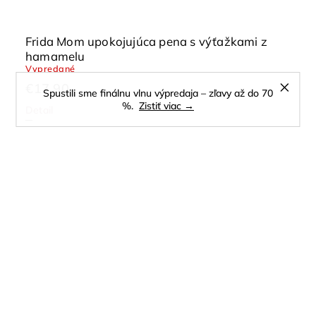
Frida Mom upokojujúca pena s výťažkami z
hamamelu
Vypredané
€17,90
Spustili sme finálnu vlnu výpredaja – zľavy až do 70
%.
Zistiť viac →
Detail