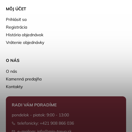
MÔJ ÚČET
Prihlásiť sa
Registrácia
História objednávok
Vrátenie objednávky
O NÁS
O nás
Kamenná predajňa
Kontakty
RADI VÁM PORADÍME
pondelok - piatok: 9:00 - 13:00
telefonicky: +421 908 866 036
e-mailom: info@mio-treya.sk