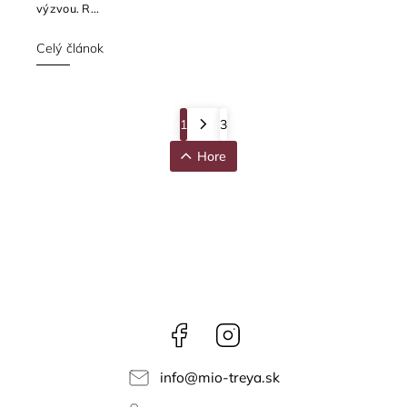
výzvou. R...
Celý článok
1
3
Hore
Facebook
Instagram
info
@
mio-treya.sk