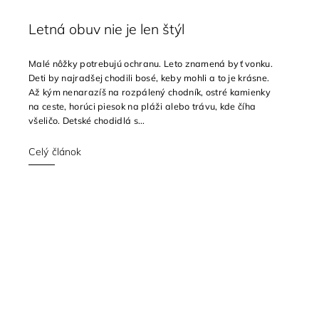
Letná obuv nie je len štýl
Malé nôžky potrebujú ochranu. Leto znamená byť vonku.
Deti by najradšej chodili bosé, keby mohli a to je krásne.
Až kým nenarazíš na rozpálený chodník, ostré kamienky
na ceste, horúci piesok na pláži alebo trávu, kde číha
všeličo. Detské chodidlá s...
Celý článok