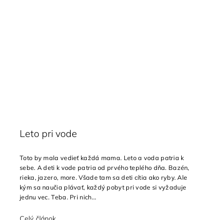
Leto pri vode
Toto by mala vedieť každá mama. Leto a voda patria k
sebe. A deti k vode patria od prvého teplého dňa. Bazén,
rieka, jazero, more. Všade tam sa deti cítia ako ryby. Ale
kým sa naučia plávať, každý pobyt pri vode si vyžaduje
jednu vec. Teba. Pri nich...
Celý článok