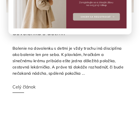
Čo zbaliť do lekárničky na letnú
dovolenku s deťmi?
Balenie na dovolenku s deťmi je vždy trochu iná disciplína
ako balenie len pre seba. K plavkám, hračkám a
slnečnému krému pribúda ešte jedna dôležitá položka,
cestovná lekárnička. A práve tá dokáže rozhodnúť, či bude
nečakaná nádcha, spálená pokožka ...
Celý článok