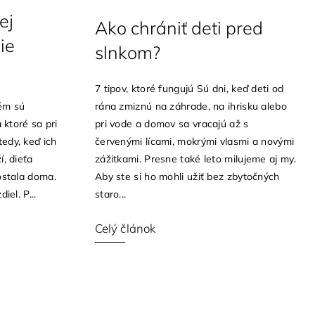
ej
Ako chrániť deti pred
ie
slnkom?
7 tipov, ktoré fungujú Sú dni, keď deti od
rém sú
rána zmiznú na záhrade, na ihrisku alebo
a ktoré sa pri
pri vode a domov sa vracajú až s
edy, keď ich
červenými lícami, mokrými vlasmi a novými
í, dieťa
zážitkami. Presne také leto milujeme aj my.
 ostala doma.
Aby ste si ho mohli užiť bez zbytočných
iel. P...
staro...
Celý článok