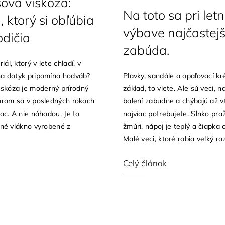
vá viskóza:
Na toto sa pri letn
, ktorý si obľúbia
výbave najčastejš
odičia
zabúda.
ál, ktorý v lete chladí, v
na dotyk pripomína hodváb?
Plavky, sandále a opaľovací k
skóza je moderný prírodný
základ, to viete. Ale sú veci, n
torom sa v posledných rokoch
balení zabudne a chýbajú až vt
iac. A nie náhodou. Je to
najviac potrebujete. Slnko praž
ilné vlákno vyrobené z
žmúri, nápoj je teplý a čiapka
Malé veci, ktoré robia veľký rozd
Celý článok