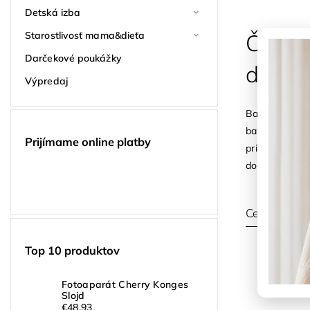
Detská izba
Starostlivosť mama&dieťa
Čo zba
Darčekové poukážky
dovole
Výpredaj
Balenie na dov
balenie len p
Prijímame online platby
pribúda ešte 
dokáže rozhod
Celý článok
Top 10 produktov
Fotoaparát Cherry Konges
Slojd
€48,93