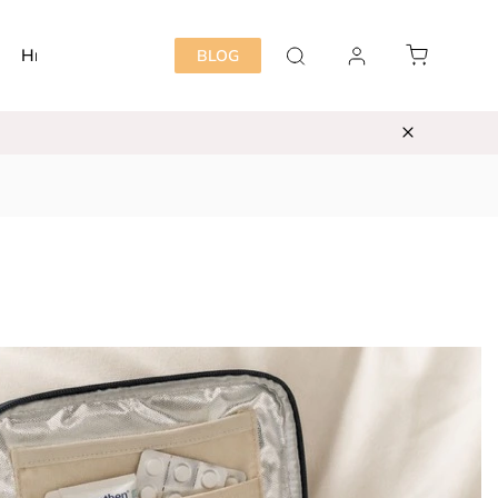
Hračky
Detská izba
Starostlivosť mama&dieť
BLOG