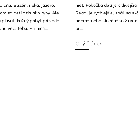
 dňa. Bazén, rieka, jazero,
niet. Pokožka detí je citlivejši
m sa deti cítia ako ryby. Ale
Reaguje rýchlejšie, spáli sa sk
 plávať, každý pobyt pri vode
nadmerného slnečného žiaren
dnu vec. Teba. Pri nich...
pr...
Celý článok