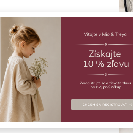
liť do lekárničky na letnú
nku s deťmi?
olenku s deťmi je vždy trochu iná disciplína ako
re seba. K plavkám, hračkám a slnečnému krému
jedna dôležitá položka, cestovná lekárnička. A práve tá
núť, či bude nečakaná nádcha, spálená pokožka ...