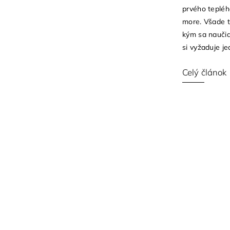
prvého teplého
more. Všade ta
kým sa naučia
si vyžaduje je
Celý článok