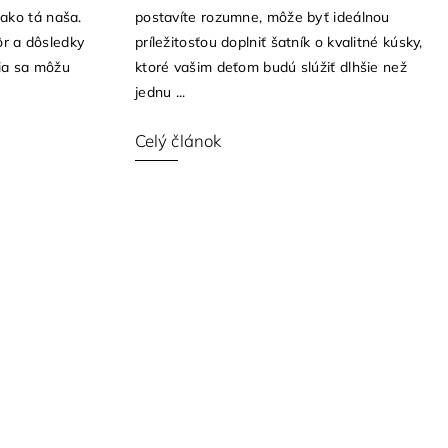
a ako tá naša.
postavíte rozumne, môže byť ideálnou
ôr a dôsledky
príležitosťou doplniť šatník o kvalitné kúsky,
ia sa môžu
ktoré vašim deťom budú slúžiť dlhšie než
jednu ...
Celý článok