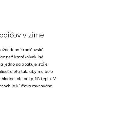
rodičov v zime
každodenné rodičovské
iac než ktorékoľvek iné
ä jedno sa opakuje stále
liecť dieťa tak, aby mu bolo
chladno, ale ani príliš teplo. V
acoch je kľúčová rovnováha