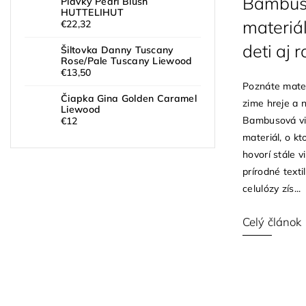
Bambuso
Plavky Pearl Blush
HUTTELIHUT
materiál
€22,32
deti aj r
Šiltovka Danny Tuscany
Rose/Pale Tuscany Liewood
€13,50
Poznáte materi
Čiapka Gina Golden Caramel
zime hreje a 
Liewood
Bambusová vi
€12
materiál, o k
hovorí stále v
prírodné text
celulózy zís...
Celý článok