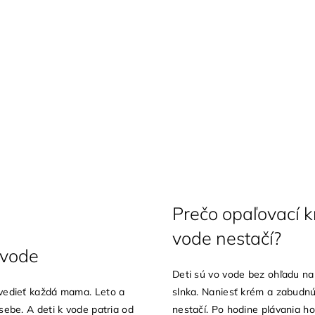
Prečo opaľovací k
vode nestačí?
 vode
Deti sú vo vode bez ohľadu na 
vedieť každá mama. Leto a
slnka. Naniesť krém a zabudn
sebe. A deti k vode patria od
nestačí. Po hodine plávania h