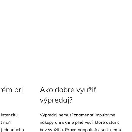
rém pri
Ako dobre využiť
výpredaj?
intenzitu
Výpredaj nemusí znamenať impulzívne
úť naň
nákupy ani skrine plné vecí, ktoré ostanú
o jednoducho
bez využitia. Práve naopak. Ak sa k nemu