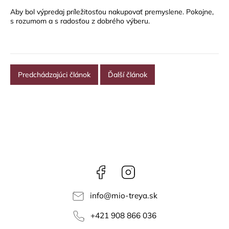
Aby bol výpredaj príležitosťou nakupovať premyslene. Pokojne,
s rozumom a s radosťou z dobrého výberu.
Predchádzajúci článok
Ďalší článok
Facebook
Instagram
info
@
mio-treya.sk
+421 908 866 036