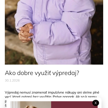
Ako dobre využiť výpredaj?
30.1.2026
Výpredaj nemusí znamenať impulzívne nákupy ani skrine plné
vecí, ktoré ostanú bez využitia. Práve naopak. Ak sa k nemu
postavíte
rozumne
, môže byť ideálnou príležitosťou doplniť
X
šatník o kvalitné kúsky, ktoré vašim deťom budú slúžiť dlhšie