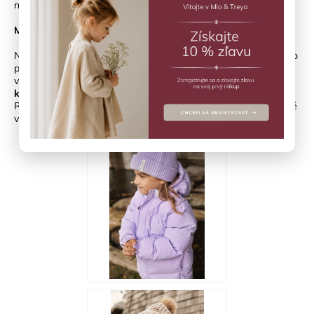
než jednu sezónu.
Myslite dopredu, nielen na dnes
Najväčšou hodnotou výpredaja je možnosť pripraviť sa na to, čo
príde. Zimné bundy, kombinézy či doplnky sa oplatí kupovať s
výhľadom na ďalší rok. Najmä ak ide o
nadčasové strihy a
kvalitné materiály
, ktoré znesú viac než jednu sezónu.
Rovnako to platí pre prechodné kúsky z jesennej kolekcie, ktoré
využijete už o pár týždňov.