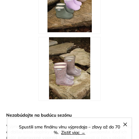
Nezabúdajte na budúcu sezónu
Výpredaj je ideálny čas myslieť aj na leto. Plávacie kolesá, vesty
Spustili sme finálnu vlnu výpredaja – zľavy až do 70
či ďalšie letné doplnky sa zídu skôr, než si uvedomíte. Keď ich
%.
Zistiť viac →
máte
pripravené vopred
, ušetríte si starosti aj čas v období,