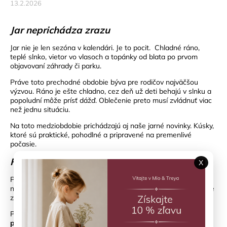
13.2.2026
Jar neprichádza zrazu
Jar nie je len sezóna v kalendári. Je to pocit.
Chladné ráno,
teplé slnko, vietor vo vlasoch a topánky od blata po prvom
objavovaní záhrady či parku.
Práve toto prechodné obdobie býva pre rodičov najväčšou
výzvou. Ráno je ešte chladno, cez deň už deti behajú v slnku a
popoludní môže prísť dážď. Oblečenie preto musí zvládnuť viac
než jednu situáciu.
Na toto medziobdobie prichádzajú aj naše jarné novinky. Kúsky,
ktoré sú praktické, pohodlné a pripravené na premenlivé
počasie.
Funkčné bundy a tenisky na prvé výbehy von
X
Prvé jarné dni znamenajú jedno. Deti chcú byť vonku čo
najdlhšie. Skákať, liezť, behať a objavovať všetko, čo sa po zime
znovu prebúdza.
Práve preto majú veľký zmysel
ľahké funkčné bundy a
pohodlné tenisky
. Bundy od Enfant sú navrhnuté tak, aby