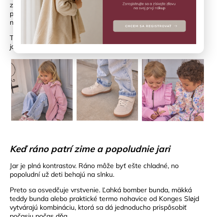
zvládli vietor aj nečakanú prehánku a zároveň zostali ľahké a
príjemné na nosenie. Deti sa v nich môžu voľne hýbať a rodičia
nemusia každú chvíľu riešiť, či je im príliš teplo alebo zima.
Tenisky sú pripravené na každé dobrodružstvo. Od prvých
jarných prechádzok až po dlhé popoludnia na ihrisku.
Keď ráno patrí zime a popoludnie jari
Jar je plná kontrastov. Ráno môže byť ešte chladné, no
popoludní už deti behajú na slnku.
Preto sa osvedčuje vrstvenie. Ľahká bomber bunda, mäkká
teddy bunda alebo praktické termo nohavice od Konges Sløjd
vytvárajú kombináciu, ktorá sa dá jednoducho prispôsobiť
počasiu počas dňa.