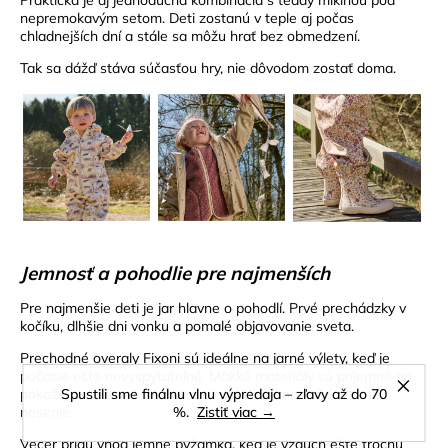
Praktická je aj jednoduchá kombinácia s teddy mikinou pod
nepremokavým setom. Deti zostanú v teple aj počas
chladnejších dní a stále sa môžu hrať bez obmedzení.
Tak sa dážď stáva súčasťou hry, nie dôvodom zostať doma.
Jemnosť a pohodlie pre najmenších
Pre najmenšie deti je jar hlavne o pohodlí. Prvé prechádzky v
kočíku, dlhšie dni vonku a pomalé objavovanie sveta.
Prechodné overaly Fixoni sú ideálne na jarné výlety, keď je
počasie ešte nevyspytateľné. Mäkké materiály sú príjemné na
Spustili sme finálnu vlnu výpredaja – zľavy až do 70
pokožku a zároveň dostatočne praktické na každodenné
%.
Zistiť viac →
nosenie.
Večer prídu vhod jemné pyžamká, keď je vzduch ešte trochu