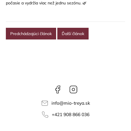
počasie a vydržia viac než jednu sezónu. 🌿
Predchádzajúci článok
Ďalší článok
Facebook
Instagram
info
@
mio-treya.sk
+421 908 866 036