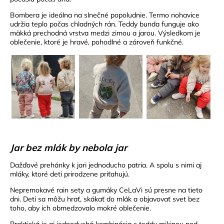
Bombera je ideálna na slnečné popoludnie. Termo nohavice
udržia teplo počas chladných rán. Teddy bunda funguje ako
mäkká prechodná vrstva medzi zimou a jarou. Výsledkom je
oblečenie, ktoré je hravé, pohodlné a zároveň funkčné.
Jar bez mlák by nebola jar
Dažďové prehánky k jari jednoducho patria. A spolu s nimi aj
mláky, ktoré deti prirodzene priťahujú.
Nepremokavé rain sety a gumáky CeLaVi sú presne na tieto
dni. Deti sa môžu hrať, skákať do mlák a objavovať svet bez
toho, aby ich obmedzovalo mokré oblečenie.