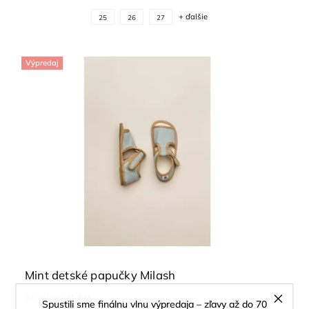
+ ďalšie
25
26
27
Výpredaj
Mint detské papučky Milash
Skladom
(1 ks)
Spustili sme finálnu vlnu výpredaja – zľavy až do 70