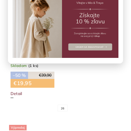
Teddy papuče Cream off white Konges Slojd
Skladom
(1 ks)
–50 %
€39,90
€19,95
Detail
26
Výpredaj