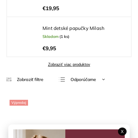
€19,95
Mint detské papučky Milash
Skladom
(1 ks)
€9,95
Zobraziť viac produktov
Odporúčame
Najlacnejšie
Najdrahšie
Výpredaj
Najpredávanejšie
Abecedne
X