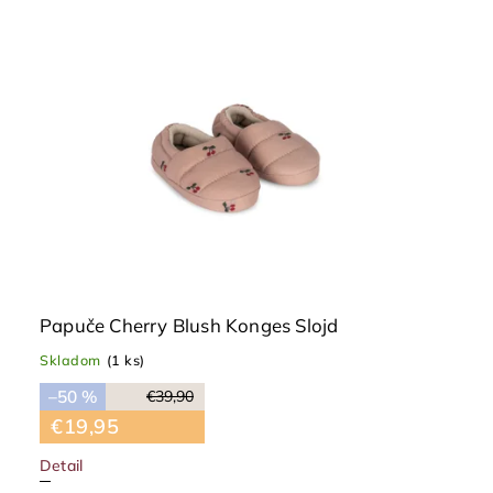
Papuče Cherry Blush Konges Slojd
Skladom
(1 ks)
–50 %
€39,90
€19,95
Detail