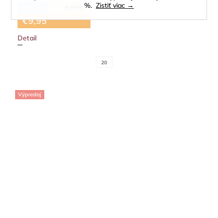
%.
Zistiť viac →
–50 %
€19,90
€9,95
Detail
20
Výpredaj