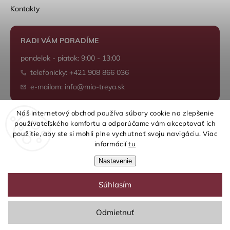
Kontakty
RADI VÁM PORADÍME
pondelok - piatok: 9:00 - 13:00
telefonicky: +421 908 866 036
e-mailom: info@mio-treya.sk
Náš internetový obchod používa súbory cookie na zlepšenie
používateľského komfortu a odporúčame vám akceptovať ich
Shoptet.sk
použitie, aby ste si mohli plne vychutnať svoju navigáciu. Viac
informácií
tu
Nastavenie
Súhlasím
Copyright 2026
mio-treya.sk
. Všetky práva vyhradené.
Upraviť nastavenie cookies
Odmietnuť
Grafický návrh vytvořil a nakódoval
Shoptak.cz