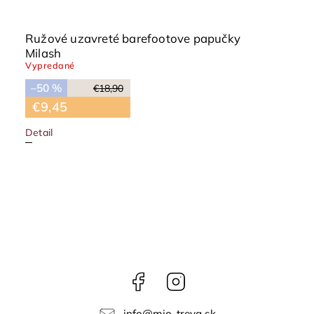
Ružové uzavreté barefootove papučky
Milash
Vypredané
–50 %
€18,90
€9,45
Detail
Facebook
Instagram
info
@
mio-treya.sk