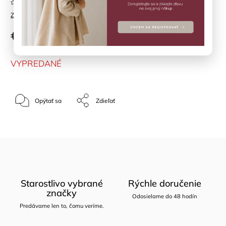
Neohodnotené
Značka:
TIKIRI
€14,90
VYPREDANÉ
Opýtať sa
Zdieľať
Starostlivo vybrané
Rýchle doručenie
značky
Odosielame do 48 hodín
Predávame len to, čomu veríme.