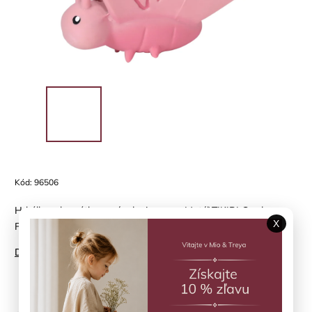
Kód:
96506
Hrkálka a hryzátko z prírodnej gumy - Motýľ TIKIRI Garden
X
Friends
Detailné informácie
Položka bola vypredaná…