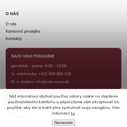
O NÁS
O nás
Kamenná predajňa
Kontakty
RADI VÁM PORADÍME
pondelok - piatok: 9:00 - 13:00
telefonicky: +421 908 866 036
e-mailom: info@mio-treya.sk
Náš internetový obchod používa súbory cookie na zlepšenie
používateľského komfortu a odporúčame vám akceptovať ich
Shoptet.sk
použitie, aby ste si mohli plne vychutnať svoju navigáciu. Viac
informácií
tu
Nastavenie