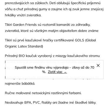
prerezávajúcich sa zúbkoch. Deti obľubujú špecifickú príjemnú
vôňu a chuť prírodnej gumy a zaujme ich aj zvuk jemne znejúcej
hrkálky vnútri zvieratka.
Tikiri Garden Friends sú roztomilí kamaráti zo záhradky,
zvieratká, ktoré sú všetkým malým objaviteľom dobre známe
Tikiri sú prvé kaučukové hračky certifikované GOLS (Global
Organic Latex Standard)
Prírodný BIO kaučuk vyrobený z miazgy kaučukového stromu
Hevea, ktorá je pravidelne šetrne a udržateľne odoberaná tak,
Spustili sme finálnu vlnu výpredaja – zľavy až do 70
aby strom netrpel.
%.
Zistiť viac →
Ekologický, v prírode rozložiteľný materiál, bezpečný aj pre tie
najmenšie bábätká.
Ručne maľované netoxickými rastlinnými farbami.
Neobsahuje BPA, PVC, ftaláty ani žiadne iné škodlivé látky.