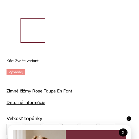
Kód:
Zvoľte variant
Výpredaj
Zimné čižmy Rose Taupe En Fant
Detailné informácie
Veľkosť topánky
?
20
21
22
23
24
25
X