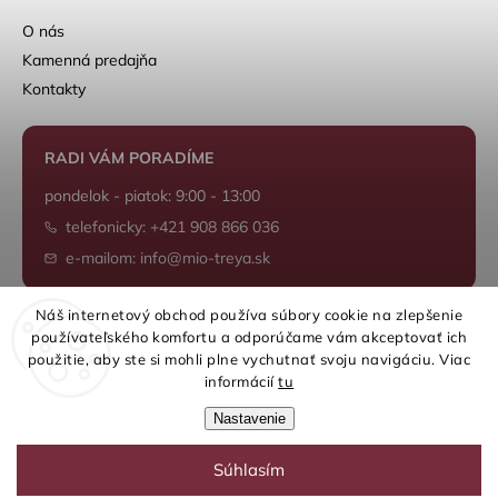
O nás
Kamenná predajňa
Kontakty
RADI VÁM PORADÍME
pondelok - piatok: 9:00 - 13:00
telefonicky: +421 908 866 036
e-mailom: info@mio-treya.sk
Náš internetový obchod používa súbory cookie na zlepšenie
používateľského komfortu a odporúčame vám akceptovať ich
Shoptet.sk
použitie, aby ste si mohli plne vychutnať svoju navigáciu. Viac
informácií
tu
Nastavenie
Súhlasím
Copyright 2026
mio-treya.sk
. Všetky práva vyhradené.