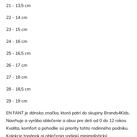
21 - 13,5 cm
22 - 14 cm
23 - 15 cm
24 - 16 cm
25 - 16,5 cm
26 - 17 cm
27 - 18 cm
28 - 18,5 cm
29 - 19 cm
EN FANT je dánska značka, ktorá patrí do skupiny Brands4Kids.
Navrhuje a vyrába oblečenie a obuv pre deti od 0 do 12 rokov.
Kvalita, komfort a pohodlie sú priority tohto rodinného podniku.
Kolekcie topánok aj oblečenia spájajú minimalistický