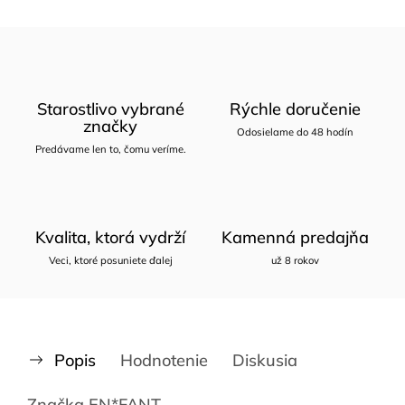
Starostlivo vybrané
Rýchle doručenie
značky
Odosielame do 48 hodín
Predávame len to, čomu veríme.
Kvalita, ktorá vydrží
Kamenná predajňa
Veci, ktoré posuniete ďalej
už 8 rokov
Popis
Hodnotenie
Diskusia
Značka
EN*FANT