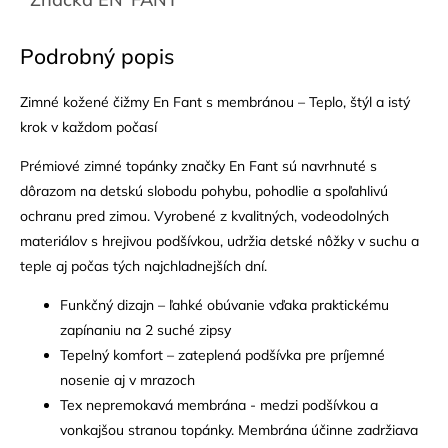
Podrobný popis
Zimné kožené čižmy En Fant s membránou – Teplo, štýl a istý
krok v každom počasí
Prémiové zimné topánky značky En Fant sú navrhnuté s
dôrazom na detskú slobodu pohybu, pohodlie a spoľahlivú
ochranu pred zimou. Vyrobené z kvalitných, vodeodolných
materiálov s hrejivou podšívkou, udržia detské nôžky v suchu a
teple aj počas tých najchladnejších dní.
Funkčný dizajn – ľahké obúvanie vďaka praktickému
zapínaniu na 2 suché zipsy
Tepelný komfort – zateplená podšívka pre príjemné
nosenie aj v mrazoch
Tex nepremokavá membrána - medzi podšívkou a
vonkajšou stranou topánky. Membrána účinne zadržiava