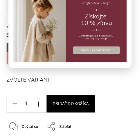
26
27
28
29
Neohodnotené
Značka:
EN*FANT
–50 %
€129,90
€64,95
ZVOĽTE VARIANT
PRIDAŤ DO KOŠÍKA
Opýtať sa
Zdieľať