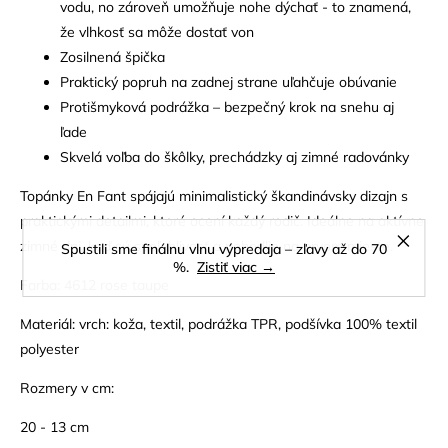
vodu, no zároveň umožňuje nohe dýchať - to znamená,
že vlhkosť sa môže dostať von
Zosilnená špička
Praktický popruh na zadnej strane uľahčuje obúvanie
Protišmyková podrážka – bezpečný krok na snehu aj
ľade
Skvelá voľba do škôlky, prechádzky aj zimné radovánky
Topánky En Fant spájajú minimalistický škandinávsky dizajn s
praktickými detailmi, ktoré ocení každý rodič. Ideálne na aktívne
zimné dni, keď sú spoľahlivosť a pohodlie na prvom mieste.
Spustili sme finálnu vlnu výpredaja – zľavy až do 70
%.
Zistiť viac →
Farba: 4612 rose taupe
Materiál: vrch: koža, textil, podrážka TPR, podšívka 100% textil
polyester
Rozmery v cm:
20 - 13 cm