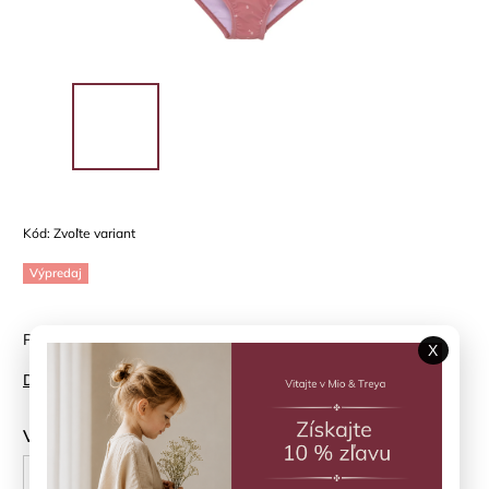
Kód:
Zvoľte variant
Výpredaj
Plavky HUTTELIHUT - letná hravosť v každom detaile
X
Detailné informácie
Veľkosť
92 cm
98 cm
104 cm
110 cm