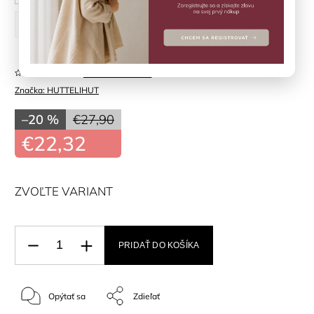
116 cm
122 cm
128 cm
Neohodnotené
Značka:
HUTTELIHUT
–20 %
€27,90
€22,32
ZVOĽTE VARIANT
PRIDAŤ DO KOŠÍKA
Opýtať sa
Zdieľať