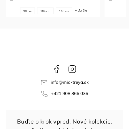
+ ďalšie
98 cm
104 cm
116 cm
Facebook
Instagram
info
@
mio-treya.sk
+421 908 866 036