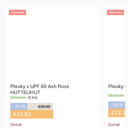
Výpredaj
Výpredaj
Plavky s UPF 60 Ash Rose
Plavky 
HUTTELIHUT
Skladom
(
Skladom
(2 ks)
–20 %
–20 %
€39,90
€22,3
€31,92
Detail
Detail