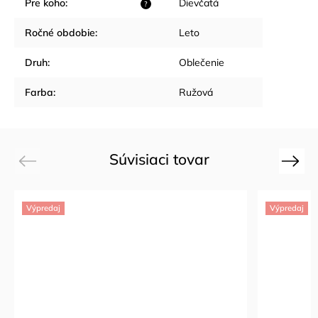
Pre koho
:
Dievčatá
?
Ročné obdobie
:
Leto
Druh
:
Oblečenie
Farba
:
Ružová
Súvisiaci tovar
Previous
Next
Výpredaj
Výpredaj