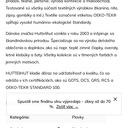
priadze, tkanie, pletenie, výroba konfekcie a maloobchod).
Testované sú všetky súčasti textilných výrobkov (tkanina, nite,
zipsy, gombíky a iné.) Textílie označené etiketou OEKO-TEX®
spĺňajú vysoké humánno-ekologické štandardy.
Dánska značka Huttelihut vznikla v roku 2003 a inšpiruje sa
škandinávskou prírodou. Špecializuje sa na výrobu detského
oblečenia a doplnkov, ako sú napr. teplé zimné čiapky, overaly,
letné klobúky a šaty. Všetky kolekcie sú v tlmených farbách a
jemných motívoch.
HUTTEliHUT kladie dôraz na udržateľnosť a kvalitu, čo sa
odráža v ich certifikáciách, ako sú GOTS, OCS, GRS, RCS a
OEKO-TEX® STANDARD 100.
Spustili sme finálnu vlnu výpredaja – zľavy až do 70
Dodatočné parametre
%.
Zistiť viac →
Kategória
:
Plavky