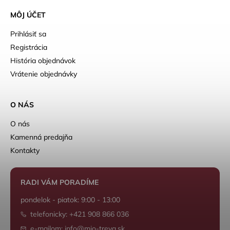
MÔJ ÚČET
Prihlásiť sa
Registrácia
História objednávok
Vrátenie objednávky
O NÁS
O nás
Kamenná predajňa
Kontakty
RADI VÁM PORADÍME
pondelok - piatok: 9:00 - 13:00
telefonicky: +421 908 866 036
e-mailom: info@mio-treya.sk