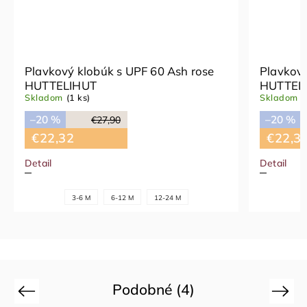
Plavkový klobúk s UPF 60 Ash rose
Plavkový
HUTTELIHUT
HUTTEL
Skladom
(1 ks)
Skladom
(
–20 %
–20 %
€27,90
€22,32
€22,3
Detail
Detail
3-6 M
6-12 M
12-24 M
Podobné (4)
Previous
Next