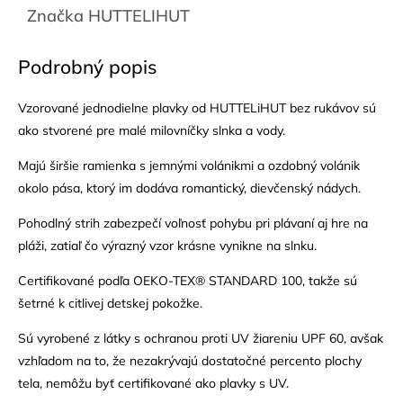
Značka
HUTTELIHUT
Podrobný popis
Vzorované jednodielne plavky od HUTTELiHUT bez rukávov sú
ako stvorené pre malé milovníčky slnka a vody.
Majú širšie ramienka s jemnými volánikmi a ozdobný volánik
okolo pása, ktorý im dodáva romantický, dievčenský nádych.
Pohodlný strih zabezpečí voľnosť pohybu pri plávaní aj hre na
pláži, zatiaľ čo výrazný vzor krásne vynikne na slnku.
Certifikované podľa OEKO-TEX® STANDARD 100, takže sú
šetrné k citlivej detskej pokožke.
Sú vyrobené z látky s ochranou proti UV žiareniu UPF 60, avšak
vzhľadom na to, že nezakrývajú dostatočné percento plochy
tela, nemôžu byť certifikované ako plavky s UV.