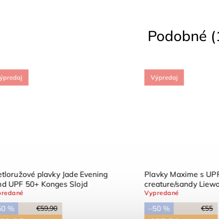
Podobné (
edaj
Výpredaj
ružové plavky Jade Evening
Plavky Maxime s UPF40
UPF 50+ Konges Slojd
creature/sandy Liewood
dané
Vypredané
%
–50 %
€59,90
€55