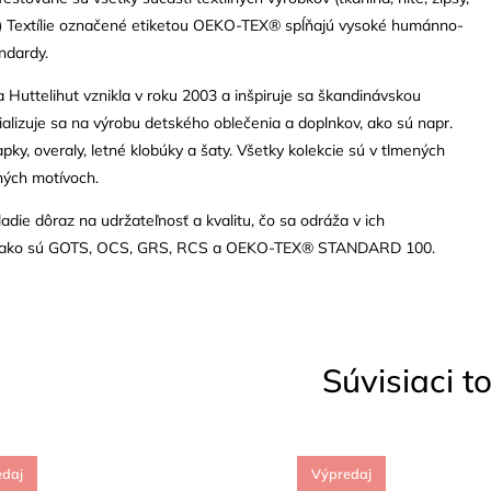
.) Textílie označené etiketou OEKO-TEX® spĺňajú vysoké humánno-
ndardy.
Huttelihut vznikla v roku 2003 a inšpiruje sa škandinávskou
ializuje sa na výrobu detského oblečenia a doplnkov, ako sú napr.
apky, overaly, letné klobúky a šaty. Všetky kolekcie sú v tlmených
ných motívoch.
die dôraz na udržateľnosť a kvalitu, čo sa odráža v ich
ch, ako sú GOTS, OCS, GRS, RCS a OEKO-TEX® STANDARD 100.
Súvisiaci t
edaj
Výpredaj