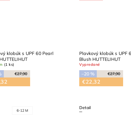
vý klobúk s UPF 60 Pearl
Plavkový klobúk s UPF 6
 HUTTELIHUT
Blush HUTTELIHUT
om
(1 ks)
Vypredané
%
–20 %
€27,90
€27,90
,32
€22,32
Detail
6-12 M