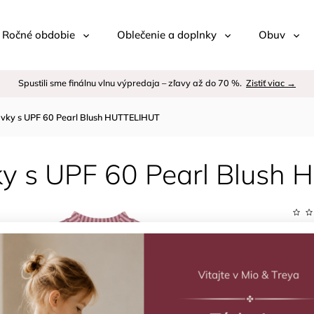
 / Ročné obdobie
Oblečenie a doplnky
Obuv
Spustili sme finálnu vlnu výpredaja – zľavy až do 70 %.
Zistiť viac →
avky s UPF 60 Pearl Blush HUTTELIHUT
ky s UPF 60 Pearl Blush
Kód:
Znač
–