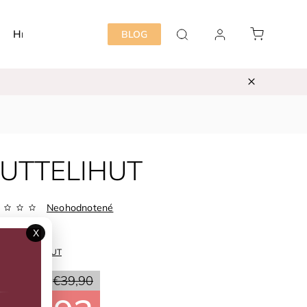
Hračky
Detská izba
Starostlivosť mama&dieť
BLOG
 HUTTELIHUT
Neohodnotené
Zvoľte variant
X
ka:
HUTTELIHUT
20 %
€39,90