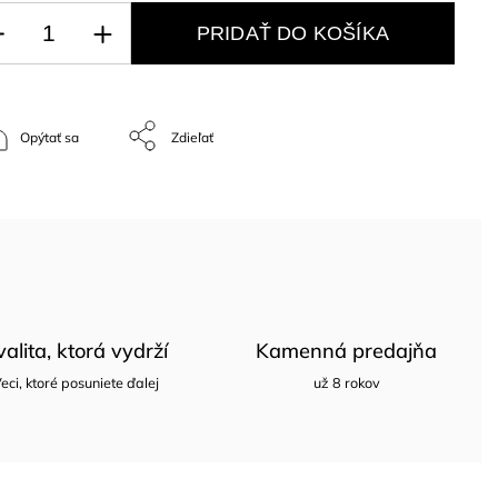
PRIDAŤ DO KOŠÍKA
Opýtať sa
Zdieľať
valita, ktorá vydrží
Kamenná predajňa
eci, ktoré posuniete ďalej
už 8 rokov