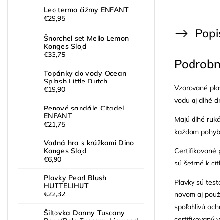
Leo termo čižmy ENFANT
€29,95
Popi
Šnorchel set Mello Lemon
Konges Slojd
€33,75
Podrobn
Topánky do vody Ocean
Splash Little Dutch
Vzorované pla
€19,90
vodu aj dlhé dn
Penové sandále Citadel
ENFANT
Majú dlhé rukáv
€21,75
každom pohybe 
Vodná hra s krúžkami Dino
Certifikované
Konges Slojd
€6,90
sú šetrné k cit
Plavky Pearl Blush
Plavky sú test
HUTTELIHUT
€22,32
novom aj pou
spoľahlivú och
Šiltovka Danny Tuscany
certifikovaný 