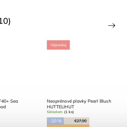
10)
Next
Výpredaj
+ Sea
Neoprénové plavky Pearl Blush
HUTTELIHUT
Skladom
(1 ks)
–20 %
€27,90