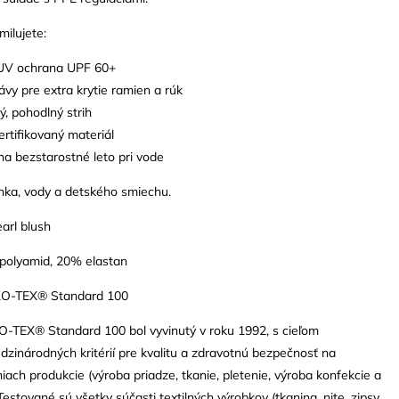
milujete:
UV ochrana UPF 60+
ávy pre extra krytie ramien a rúk
vý, pohodlný strih
ertifikovaný materiál
na bezstarostné leto pri vode
lnka, vody a detského smiechu.
arl blush
 polyamid, 20% elastan
EKO-TEX® Standard 100
O-TEX® Standard 100 bol vyvinutý v roku 1992, s cieľom
zinárodných kritérií pre kvalitu a zdravotnú bezpečnosť na
iach produkcie (výroba priadze, tkanie, pletenie, výroba konfekcie a
estované sú všetky súčasti textilných výrobkov (tkanina, nite, zipsy,