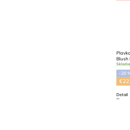
Plavko
Blush
Sklad
–20 
€22
Detail