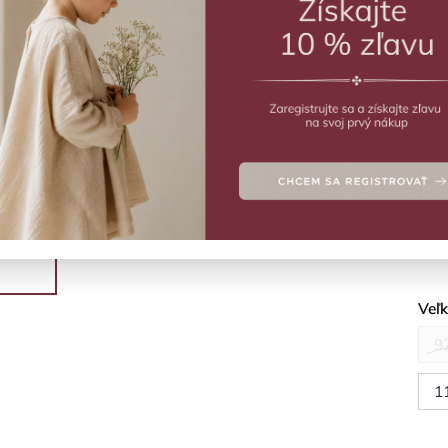
ZVO
Vý
Plav
Deta
Veľ
9
1