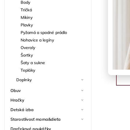
Body
Tričká
Mikiny
Plavky
Pyžamá a spodné prádlo
Nohavice a legíny
Overaly
Šortky
Šaty a sukne
Tepláky
Doplnky
Obuv
Hračky
Detská izba
Starostlivosť mama&dieťa
Darčekové poukážky