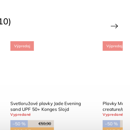
10)
Next
Výpredaj
+ Sea
Neoprénové plavky Pearl Blush
HUTTELIHUT
Skladom
(1 ks)
–20 %
€27,90