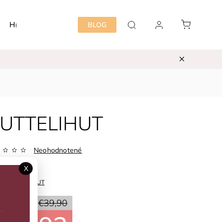
Hračky
Detská izba
Starostlivosť mama&dieť
BLOG
 HUTTELIHUT
Neohodnotené
Zvoľte variant
X
ka:
HUTTELIHUT
20 %
€39,90