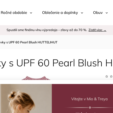
 / Ročné obdobie
Oblečenie a doplnky
Obuv
Spustili sme finálnu vlnu výpredaja – zľavy až do 70 %.
Zistiť viac →
avky s UPF 60 Pearl Blush HUTTELIHUT
ky s UPF 60 Pearl Blush
Kód:
Znač
–