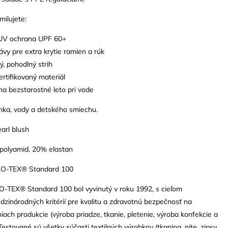
milujete:
UV ochrana UPF 60+
ávy pre extra krytie ramien a rúk
vý, pohodlný strih
ertifikovaný materiál
na bezstarostné leto pri vode
lnka, vody a detského smiechu.
arl blush
 polyamid, 20% elastan
EKO-TEX® Standard 100
O-TEX® Standard 100 bol vyvinutý v roku 1992, s cieľom
zinárodných kritérií pre kvalitu a zdravotnú bezpečnosť na
iach produkcie (výroba priadze, tkanie, pletenie, výroba konfekcie a
estované sú všetky súčasti textilných výrobkov (tkanina, nite, zipsy,