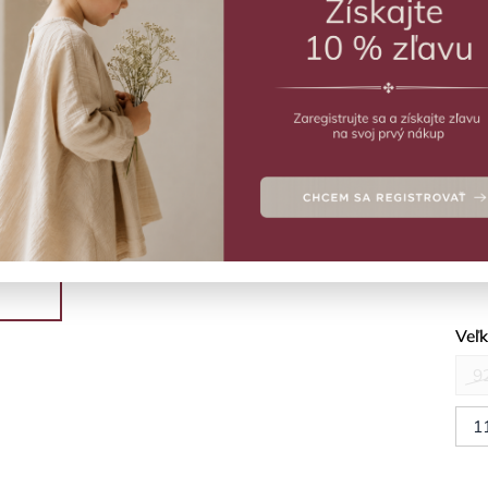
ZVO
Vý
Plav
Deta
Veľ
9
1