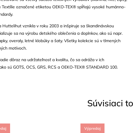
.) Textílie označené etiketou OEKO-TEX® spĺňajú vysoké humánno-
ndardy.
Huttelihut vznikla v roku 2003 a inšpiruje sa škandinávskou
ializuje sa na výrobu detského oblečenia a doplnkov, ako sú napr.
apky, overaly, letné klobúky a šaty. Všetky kolekcie sú v tlmených
ných motívoch.
die dôraz na udržateľnosť a kvalitu, čo sa odráža v ich
ch, ako sú GOTS, OCS, GRS, RCS a OEKO-TEX® STANDARD 100.
Súvisiaci t
edaj
Výpredaj