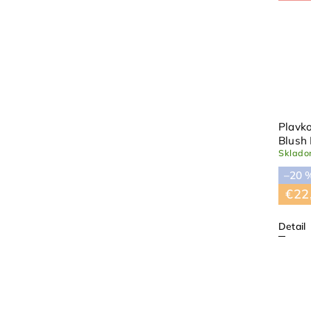
Plavko
Blush
Sklad
–20 
€22
Detail