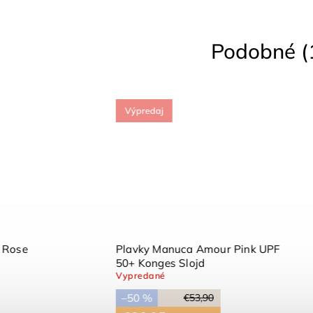
Podobné (
edaj
Výpredaj
ružové plavky Jade Evening
Plavky Maxime s UPF40
UPF 50+ Konges Slojd
creature/sandy Liewood
dané
Vypredané
%
–50 %
€59,90
€55