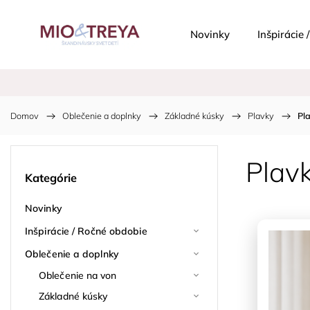
Novinky
Inšpirácie
Domov
/
Oblečenie a doplnky
/
Základné kúsky
/
Plavky
/
Pl
Plav
Kategórie
Novinky
Inšpirácie / Ročné obdobie
Oblečenie a doplnky
Oblečenie na von
Základné kúsky