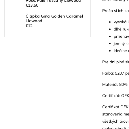
Rose/Pale Tuscany Liewood
€13,50
Prečo si ich za
Čiapka Gina Golden Caramel
Liewood
vysoká 
€12
dlhé ruk
prilieha
jemný, c
ideálne 
Pre dni plné s
Farba: 5207 pe
Materiál: 80%
Certifikát: O
Certifikát OEK
stanovenia med
všetkých úrovn
maloobchod). T