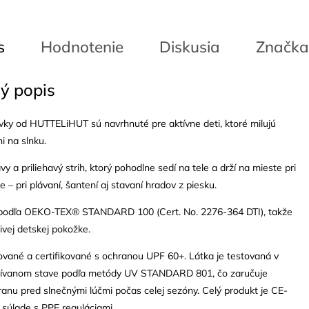
s
Hodnotenie
Diskusia
Značka
ý popis
vky od HUTTELiHUT sú navrhnuté pre aktívne deti, ktoré milujú
i na slnku.
y a priliehavý strih, ktorý pohodlne sedí na tele a drží na mieste pri
– pri plávaní, šantení aj stavaní hradov z piesku.
 podľa OEKO-TEX® STANDARD 100 (Cert. No. 2276-364 DTI), takže
livej detskej pokožke.
ované a certifikované s ochranou UPF 60+. Látka je testovaná v
žívanom stave podľa metódy UV STANDARD 801, čo zaručuje
ranu pred slnečnými lúčmi počas celej sezóny. Celý produkt je CE-
v súlade s PPE reguláciami.