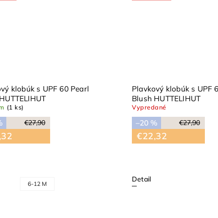
vý klobúk s UPF 60 Pearl
Plavkový klobúk s UPF 6
 HUTTELIHUT
Blush HUTTELIHUT
om
(1 ks)
Vypredané
%
–20 %
€27,90
€27,90
,32
€22,32
Detail
6-12 M