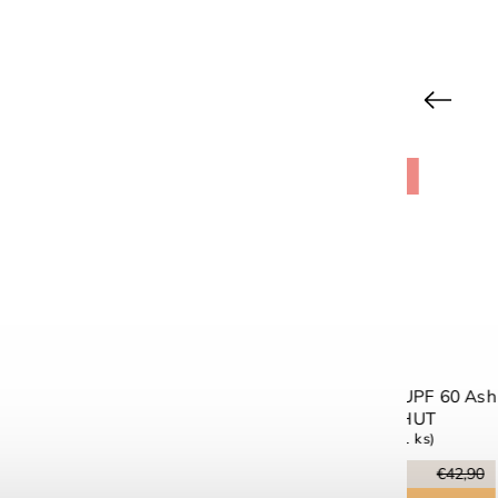
Previous
Výpredaj
Výpr
Plavky Manuca Amour Pink UPF
Svetlo
50+ Konges Slojd
sand 
Vypredané
Vypre
–50 %
–50 
€53,90