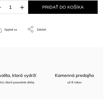
PRIDAŤ DO KOŠÍKA
Opýtať sa
Zdieľať
valita, ktorá vydrží
Kamenná predajňa
eci, ktoré posuniete ďalej
už 8 rokov