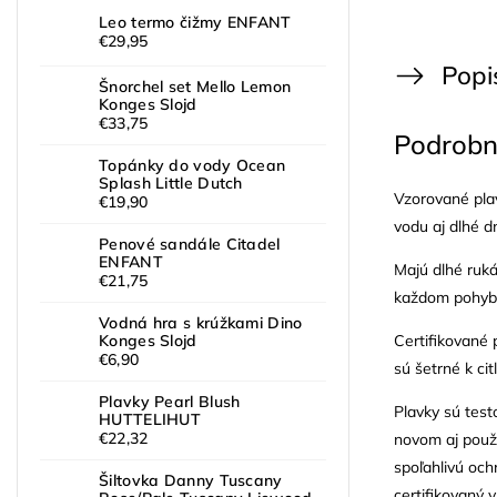
Leo termo čižmy ENFANT
€29,95
Popi
Šnorchel set Mello Lemon
Konges Slojd
€33,75
Podrobn
Topánky do vody Ocean
Splash Little Dutch
Vzorované pla
€19,90
vodu aj dlhé dn
Penové sandále Citadel
ENFANT
Majú dlhé rukáv
€21,75
každom pohybe 
Vodná hra s krúžkami Dino
Certifikované
Konges Slojd
€6,90
sú šetrné k cit
Plavky Pearl Blush
Plavky sú test
HUTTELIHUT
€22,32
novom aj pou
spoľahlivú och
Šiltovka Danny Tuscany
certifikovaný 