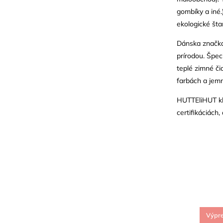
gombíky a iné
ekologické šta
Dánska značka 
prírodou. Špec
teplé zimné či
farbách a jem
HUTTEliHUT kla
certifikáciá
Výpr