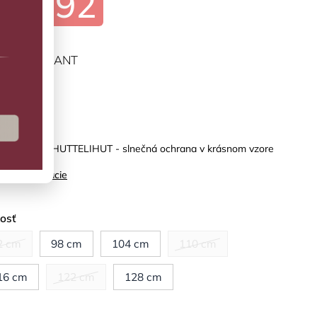
€31,92
ĽTE VARIANT
predaj
kový overal HUTTELIHUT - slnečná ochrana v krásnom vzore
ilné informácie
kosť
2 cm
98 cm
104 cm
110 cm
16 cm
122 cm
128 cm