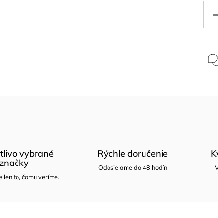
tlivo vybrané
Rýchle doručenie
K
značky
Odosielame do 48 hodín
V
len to, čomu veríme.