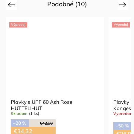
Podobné (10)
Previous
Next
Výpredaj
Výpredaj
Plavky s UPF 60 Ash Rose
Plavky 
HUTTELIHUT
Konges S
Skladom
(1 ks)
Vypredan
–20 %
€42,90
–50 %
€34,32
€26,9