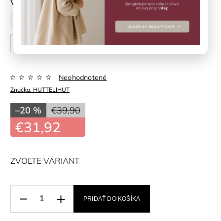
Veľkosť
92 cm
98 cm
104 cm
110 cm
116 cm
122 cm
128 cm
Neohodnotené
Značka:
HUTTELIHUT
–20 %
€39,90
€31,92
ZVOĽTE VARIANT
PRIDAŤ DO KOŠÍKA