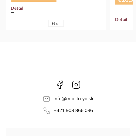
Detail
Detail
86 cm
Facebook
Instagram
info
@
mio-treya.sk
+421 908 866 036