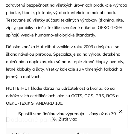
zdravotnú bezpečnosť na všetkých úrovniach produkcie (výroba
priadze, tkanie, pletenie, výroba konfekcie a maloobchod).
Testované sú všetky súčasti textilných výrobkov (tkanina, nite,
zipsy, gombíky a iné.) Textílie označené etiketou OEKO-TEX®
spĺňajú vysoké humánno-ekologické štandardy.
Dánska značka Huttelihut vznikla v roku 2003 a inšpiruje sa
škandinávskou prírodou. Špecializuje sa na výrobu detského
oblečenia a doplnkov, ako sú napr. teplé zimné čiapky, overaly,
letné klobúky a šaty. Všetky kolekcie sú v tlmených farbách a
jemných motívoch.
HUTTEliHUT kladie dôraz na udržateľnosť a kvalitu, čo sa
odráža v ich certifikáciách, ako sú GOTS, OCS, GRS, RCS a
OEKO-TEX® STANDARD 100.
Spustili sme finálnu vlnu výpredaja – zľavy až do 70
Dodatočné parametre
%.
Zistiť viac →