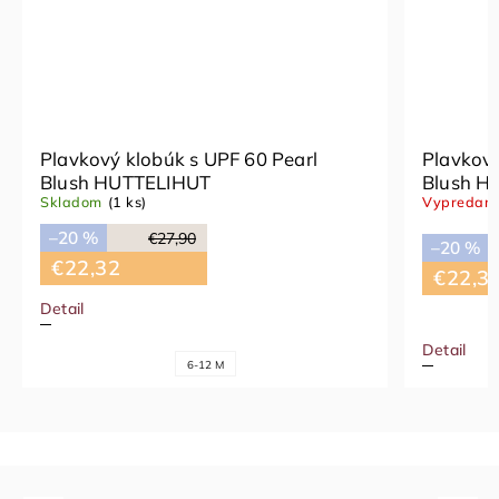
Plavkový klobúk s UPF 60 Pearl
Plavkový
Blush HUTTELIHUT
Blush H
Skladom
(1 ks)
Vypredan
–20 %
€27,90
–20 %
€22,32
€22,3
Detail
Detail
6-12 M