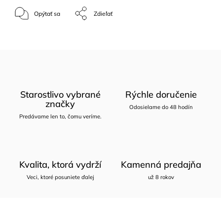
Opýtať sa
Zdieľať
Starostlivo vybrané
Rýchle doručenie
značky
Odosielame do 48 hodín
Predávame len to, čomu veríme.
Kvalita, ktorá vydrží
Kamenná predajňa
Veci, ktoré posuniete ďalej
už 8 rokov