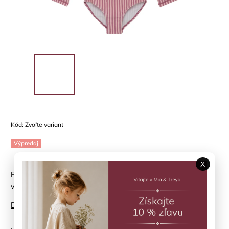
Kód:
Zvoľte variant
Výpredaj
X
Plavkový overal HUTTELIHUT - slnečná ochrana v krásnom
vzore
Detailné informácie