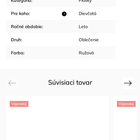
Kategória
:
Plavky
Pre koho
:
Dievčatá
?
Ročné obdobie
:
Leto
Druh
:
Oblečenie
Farba
:
Ružová
Súvisiaci tovar
Previous
Next
Výpredaj
Výpredaj