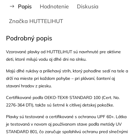
Popis
Hodnotenie
Diskusia
Značka
HUTTELIHUT
Podrobný popis
Vzorované plavky od HUTTELiHUT sú navrhnuté pre aktívne
deti, ktoré milujú vodu aj dlhé dni na slnku.
Majú dlhé rukávy a priliehavý strih, ktorý pohodlne sedí na tele a
drží na mieste pri každom pohybe – pri plávaní, šantení aj
stavaní hradov z piesku.
Certifikované podľa OEKO-TEX® STANDARD 100 (Cert. No.
2276-364 DTI), takže sú šetrné k citlivej detskej pokožke.
Plavky sú testované a certifikované s ochranou UPF 60+. Látka
je testovaná v novom aj používanom stave podľa metódy UV
STANDARD 801, čo zaručuje spoľahlivú ochranu pred slnečnými