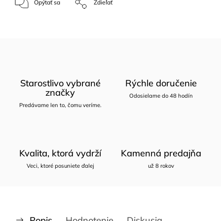
Opýtať sa
Zdieľať
Starostlivo vybrané
Rýchle doručenie
značky
Odosielame do 48 hodín
Predávame len to, čomu veríme.
Kvalita, ktorá vydrží
Kamenná predajňa
Veci, ktoré posuniete ďalej
už 8 rokov
Popis
Hodnotenie
Diskusia