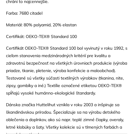
chráni to najcennejšie.
Farba: 7680 citadel
Materiál: 80% polyamid, 20% elastan
Certifikát: OEKO-TEX® Standard 100
Certifikát OEKO-TEX® Standard 100 bol vyvinutý v roku 1992, s
cieľom stanovenia medzinárodných kritérií pre kvalitu a
zdravotnú bezpečnosť na všetkých úrovniach produkcie (výroba
priadze, tkanie, pletenie, výroba konfekcie a maloobchod).
Testované sú všetky súčasti textilných výrobkov (tkanina, nite,
zipsy, gombíky a iné.) Textílie označené etiketou OEKO-TEX®
spĺňajú vysoké humánno-ekologické štandardy.
Dánska značka Huttelihut vznikla v roku 2003 a inšpiruje sa
škandinávskou prírodou. Špecializuje sa na výrobu detského
oblečenia a doplnkov, ako sú napr. teplé zimné čiapky, overaly,
letné klobúky a šaty. Všetky kolekcie sú v tlmených farbách a