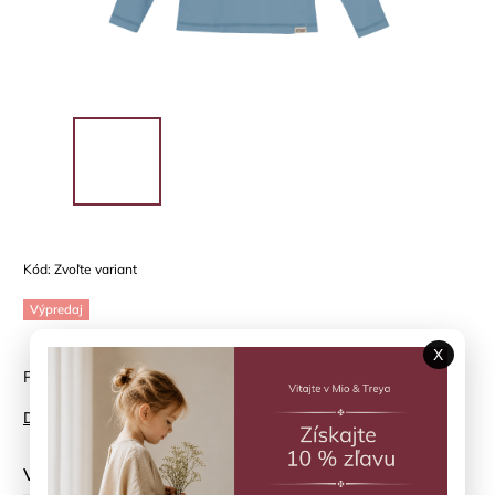
Kód:
Zvoľte variant
Výpredaj
X
Plavkové tričko HUTTELIHUT - jednoduchosť, ktorá chráni
Detailné informácie
Veľkosť