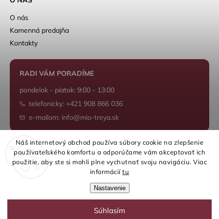
O nás
Kamenná predajňa
Kontakty
RADI VÁM PORADÍME
pondelok - piatok: 9:00 - 13:00
telefonicky: +421 908 866 036
e-mailom: info@mio-treya.sk
Náš internetový obchod používa súbory cookie na zlepšenie
používateľského komfortu a odporúčame vám akceptovať ich
Shoptet.sk
použitie, aby ste si mohli plne vychutnať svoju navigáciu. Viac
informácií
tu
Nastavenie
Súhlasím