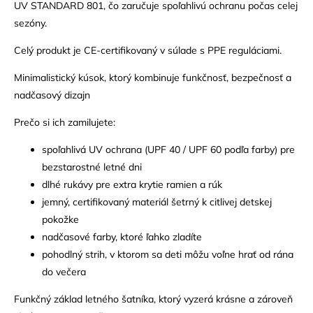
UV STANDARD 801, čo zaručuje spoľahlivú ochranu počas celej
sezóny.
Celý produkt je CE-certifikovaný v súlade s PPE reguláciami.
Minimalistický kúsok, ktorý kombinuje funkčnosť, bezpečnosť a
nadčasový dizajn
Prečo si ich zamilujete:
spoľahlivá UV ochrana (UPF 40 / UPF 60 podľa farby) pre
bezstarostné letné dni
dlhé rukávy pre extra krytie ramien a rúk
jemný, certifikovaný materiál šetrný k citlivej detskej
pokožke
nadčasové farby, ktoré ľahko zladíte
pohodlný strih, v ktorom sa deti môžu voľne hrať od rána
do večera
Funkčný základ letného šatníka, ktorý vyzerá krásne a zároveň