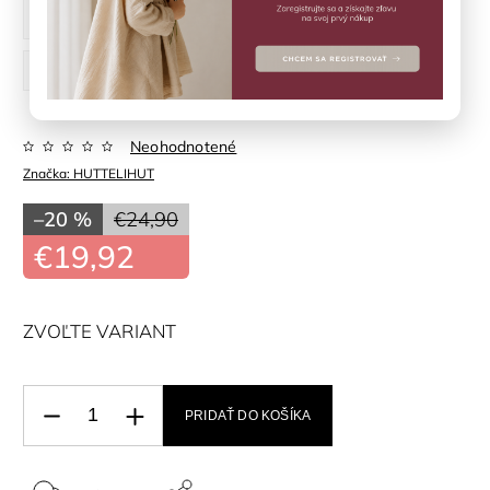
92 cm
98 cm
104 cm
110 cm
116 cm
122 cm
128 cm
Neohodnotené
Značka:
HUTTELIHUT
–20 %
€24,90
€19,92
ZVOĽTE VARIANT
PRIDAŤ DO KOŠÍKA