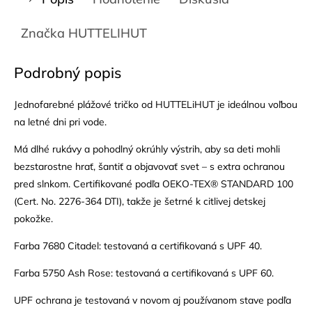
Značka
HUTTELIHUT
Podrobný popis
Jednofarebné plážové tričko od HUTTELiHUT je ideálnou voľbou
na letné dni pri vode.
Má dlhé rukávy a pohodlný okrúhly výstrih, aby sa deti mohli
bezstarostne hrať, šantiť a objavovať svet – s extra ochranou
pred slnkom. Certifikované podľa OEKO-TEX® STANDARD 100
(Cert. No. 2276-364 DTI), takže je šetrné k citlivej detskej
pokožke.
Farba 7680 Citadel: testovaná a certifikovaná s UPF 40.
Farba 5750 Ash Rose: testovaná a certifikovaná s UPF 60.
UPF ochrana je testovaná v novom aj používanom stave podľa