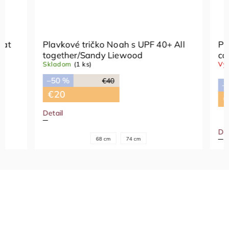
Plavkové tričko Noah s UPF 40+ All
Plavkové
together/Sandy Liewood
comes i
Skladom
(1 ks)
Vypredan
–50 %
€40
–50 %
€20
€20
Detail
Detail
68 cm
74 cm