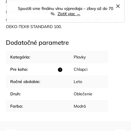
jemných motívoch.
Spustili sme finálnu vlnu výpredaja – zľavy až do 70
HUTTEliHUT kladie dôraz na udržateľnosť a kvalitu, čo sa
%.
Zistiť viac →
odráža v ich certifikáciách, ako sú GOTS, OCS, GRS, RCS a
OEKO-TEX® STANDARD 100.
Dodatočné parametre
Kategória
:
Plavky
Pre koho
:
Chlapci
?
Ročné obdobie
:
Leto
Druh
:
Oblečenie
Farba
:
Modrá