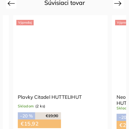
Súvisiaci tovar
Previous
Next
Výpredaj
Výpredaj
Plavky Citadel HUTTELIHUT
Neopréno
HUTTEL
Skladom
(2 ks)
Skladom
(
–20 %
€19,90
–20 %
€15,92
€22,3