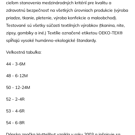
cieľom stanovenia medzinárodných kritérií pre kvalitu a
zdravotnú bezpečnosť na všetkých úrovniach produkcie (výroba
priadze, tkanie, pletenie, výroba konfekcie a maloobchod).
Testované sú všetky súčasti textilných výrobkov (tkanina, nite,
zipsy, gombíky a iné.) Textílie označené etiketou OEKO-TEX®
spĺňajú vysoké humánno-ekologické štandardy.
Veľkostná tabuľka:
44 - 3-6M
48 - 6-12M
50 - 12-24M
52 - 2-4R
53 - 4-6R
54 - 6-8R
Dánska značka Huttelihut vznikla v roku 2003 a inšpiruje sa