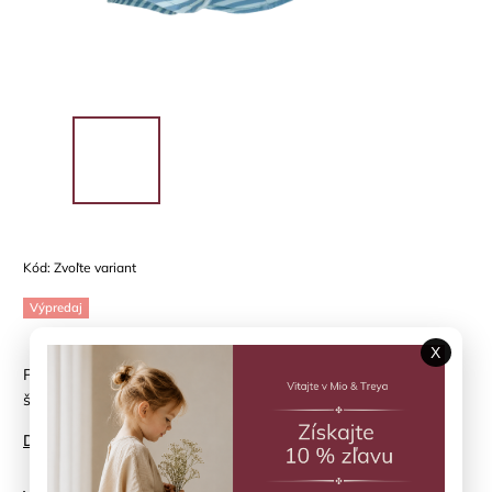
Kód:
Zvoľte variant
Výpredaj
X
Plavkový klobúk HUTTELIHUT - letná klasika v jemnom
škandinávskom prevedení
Detailné informácie