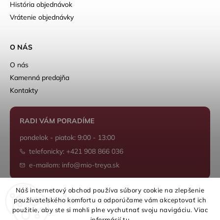
História objednávok
Vrátenie objednávky
O NÁS
O nás
Kamenná predajňa
Kontakty
RADI VÁM PORADÍME
pondelok - piatok: 9:00 - 13:00
telefonicky: +421 908 866 036
e-mailom: info@mio-treya.sk
Náš internetový obchod používa súbory cookie na zlepšenie
používateľského komfortu a odporúčame vám akceptovať ich
Shoptet.sk
použitie, aby ste si mohli plne vychutnať svoju navigáciu. Viac
informácií
tu