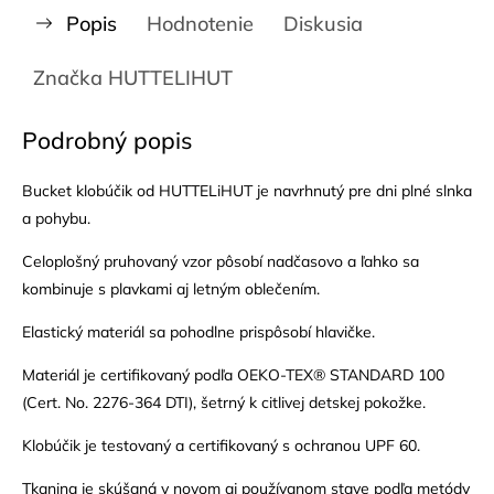
Popis
Hodnotenie
Diskusia
Značka
HUTTELIHUT
Podrobný popis
Bucket klobúčik od HUTTELiHUT je navrhnutý pre dni plné slnka
a pohybu.
Celoplošný pruhovaný vzor pôsobí nadčasovo a ľahko sa
kombinuje s plavkami aj letným oblečením.
Elastický materiál sa pohodlne prispôsobí hlavičke.
Materiál je certifikovaný podľa OEKO-TEX® STANDARD 100
(Cert. No. 2276-364 DTI), šetrný k citlivej detskej pokožke.
Klobúčik je testovaný a certifikovaný s ochranou UPF 60.
Tkanina je skúšaná v novom aj používanom stave podľa metódy