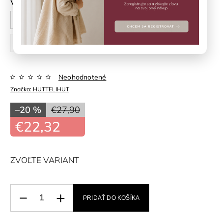
Veľkosť doplnky
6-12 M
12-24 M
2-4 R
4-6 R
6-8 R
Neohodnotené
Značka:
HUTTELIHUT
–20 %
€27,90
€22,32
ZVOĽTE VARIANT
PRIDAŤ DO KOŠÍKA