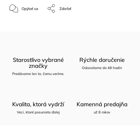
Opýtať sa
Zdieľať
Starostlivo vybrané
Rýchle doručenie
značky
Odosielame do 48 hodín
Predávame len to, čomu veríme.
Kvalita, ktorá vydrží
Kamenná predajňa
Veci, ktoré posuniete ďalej
už 8 rokov