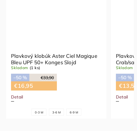
Plavkový klobúk Aster Ciel Magique
Plavkový
Bleu UPF 50+ Konges Slojd
Crab/sa
Skladom
(1 ks)
Skladom
(
–50 %
–50 %
€33,90
€16,95
€13,5
Detail
Detail
0-3 M
3-6 M
6-9 M