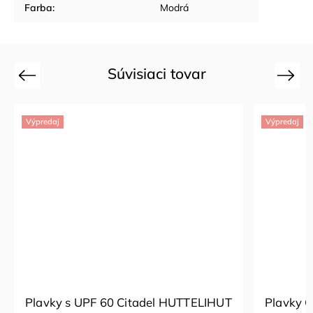
Farba
:
Modrá
Súvisiaci tovar
Previous
Next
Výpredaj
Výpredaj
Plavky s UPF 60 Citadel HUTTELIHUT
Plavky 