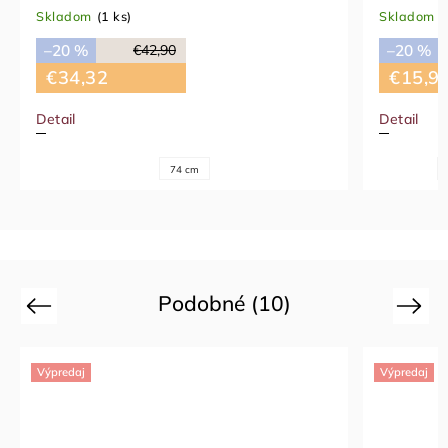
Skladom
(1 ks)
Skladom
(
–20 %
–20 %
€42,90
€34,32
€15,9
Detail
Detail
74 cm
Podobné (10)
Previous
Next
Výpredaj
Výpredaj