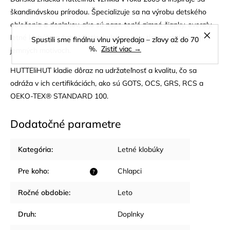
škandinávskou prírodou. Špecializuje sa na výrobu detského
oblečenia a doplnkov, ako sú napr. teplé zimné čiapky, overaly,
letné klobúky a šaty. Všetky kolekcie sú v tlmených farbách a
Spustili sme finálnu vlnu výpredaja – zľavy až do 70
%.
Zistiť viac →
jemných motívoch.
HUTTEliHUT kladie dôraz na udržateľnosť a kvalitu, čo sa
odráža v ich certifikáciách, ako sú GOTS, OCS, GRS, RCS a
OEKO-TEX® STANDARD 100.
Dodatočné parametre
Kategória
:
Letné klobúky
Pre koho
:
Chlapci
?
Ročné obdobie
:
Leto
Druh
:
Doplnky