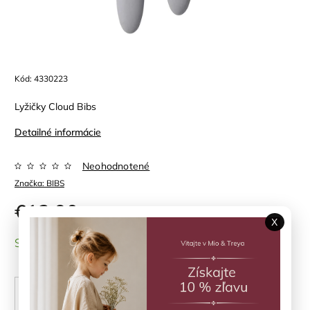
Kód:
4330223
Lyžičky Cloud Bibs
Detailné informácie
Neohodnotené
Značka:
BIBS
€12,90
X
SKLADOM
(1 ks)
PRIDAŤ DO KOŠÍKA