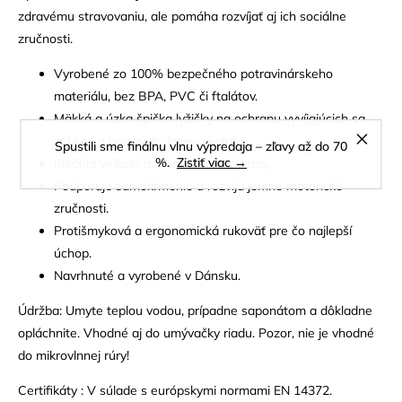
zdravému stravovaniu, ale pomáha rozvíjať aj ich sociálne
zručnosti.
Vyrobené zo 100% bezpečného potravinárskeho
materiálu, bez BPA, PVC či ftalátov.
Mäkká a úzka špička lyžičky na ochranu vyvíjajúcich sa
zúbkov a boľavých ďasien dieťaťa.
Spustili sme finálnu vlnu výpredaja – zľavy až do 70
%.
Zistiť viac →
Ideálna veľkosť a tvar na prvé príkrmy.
Podporuje samokŕmenie a rozvíja jemné motorické
zručnosti.
Protišmyková a ergonomická rukoväť pre čo najlepší
úchop.
Navrhnuté a vyrobené v Dánsku.
Údržba: Umyte teplou vodou, prípadne saponátom a dôkladne
opláchnite. Vhodné aj do umývačky riadu. Pozor, nie je vhodné
do mikrovlnnej rúry!
Certifikáty : V súlade s európskymi normami EN 14372.