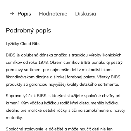
Popis
Hodnotenie
Diskusia
Podrobný popis
Lyžičky Cloud Bibs
BIBS je obľúbená dánska značka s tradíciou výroby ikonických
cumlíkov od roku 1978. Okrem cumlíkov BIBS ponúka aj pestrý
prémiový sortiment pre najmenšie deti v minimalistickom
škandinávskom dizajne a širokej farebnej palete. Všetky BIBS
produkty sú garanciou najvyššej kvality detského sortimentu.
Súprava lyžičiek BIBS, s ktorými si užijete spoločné chvíľky pri
kŕmení. Kým väčšou lyžičkou rodič kŕmi dieťa, menšia lyžička,
ideálna pre maličké detské rúčky, slúži na samokŕmenie a rozvoj
motoriky.
Spoločné stolovanie je dôležité a môže naučiť deti nie len