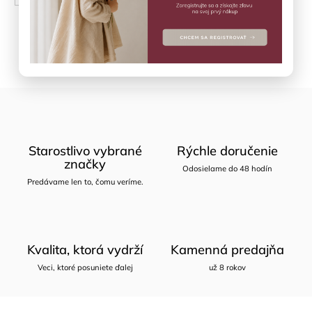
Opýtať sa
Zdieľať
Starostlivo vybrané
Rýchle doručenie
značky
Odosielame do 48 hodín
Predávame len to, čomu veríme.
Kvalita, ktorá vydrží
Kamenná predajňa
Veci, ktoré posuniete ďalej
už 8 rokov