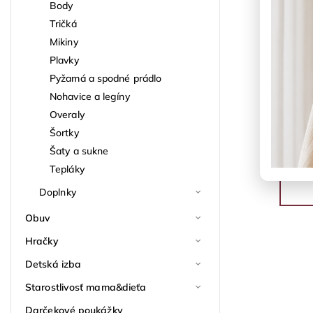
Body
Tričká
Mikiny
Plavky
Pyžamá a spodné prádlo
Nohavice a legíny
Overaly
Šortky
Šaty a sukne
Tepláky
Doplnky
Obuv
Hračky
Detská izba
Starostlivosť mama&dieťa
Darčekové poukážky