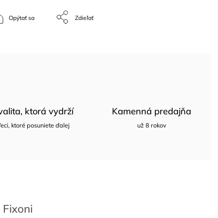
Opýtať sa
Zdieľať
valita, ktorá vydrží
Kamenná predajňa
eci, ktoré posuniete ďalej
už 8 rokov
Fixoni