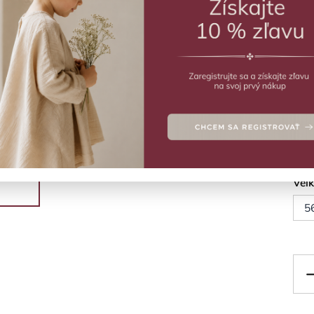
ZVO
No
Prec
Deta
Veľ
5