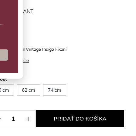
ĽTE VARIANT
vinka
hodný overal Vintage Indigo Fixoni
ilné informácie
kosť
6 cm
62 cm
74 cm
PRIDAŤ DO KOŠÍKA