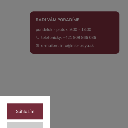
RADI VÁM PORADÍME
pondelok - piatok: 9:00 - 13:00
telefonicky: +421 908 866 036
e-mailom: info@mio-treya.sk
Súhlasím