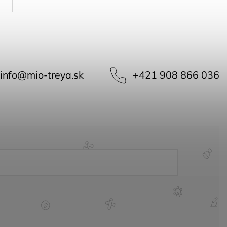
info
@
mio-treya.sk
+421 908 866 036