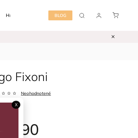
Hračky
Detská izba
Starostlivosť mama&dieť
BLOG
go Fixoni
Neohodnotené
Zvoľte variant
X
ka:
Fixoni
64,90