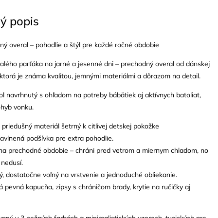
ý popis
ný overal – pohodlie a štýl pre každé ročné obdobie
lého parťáka na jarné a jesenné dni – prechodný overal od dánskej
 ktorá je známa kvalitou, jemnými materiálmi a dôrazom na detail.
ol navrhnutý s ohľadom na potreby bábätiek aj aktívnych batoliat,
ohyb vonku.
priedušný materiál šetrný k citlivej detskej pokožke
avlnená podšívka pre extra pohodlie.
 na prechodné obdobie – chráni pred vetrom a miernym chladom, no
 nedusí.
, dostatočne voľný na vrstvenie a jednoduché obliekanie.
á pevná kapucňa, zipsy s chráničom brady, krytie na ručičky aj
upný v 3 nežných farbách a minimalistických vzoroch, typických pre