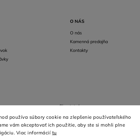
O NÁS
O nás
Kamenná predajňa
ávok
Kontakty
ávky
Shoptet.sk
hod používa súbory cookie na zlepšenie používateľského
me vám akceptovať ich použitie, aby ste si mohli plne
Copyright 2026
mio-treya.sk
. Všetky práva vyhradené.
igáciu. Viac informácií
tu
Upraviť nastavenie cookies