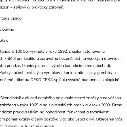
izajn – štýlový aj praktický zároveň.
ntage indigo
% bavlna
kotex
ndard 100 bol vyvinutý v roku 1992, s cieľom stanovenia
 kritérií pre kvalitu a zdravotnú bezpečnosť na všetkých úrovniach
oba priadze, tkanie, pletenie, výroba konfekcie a maloobchod).
šetky súčasti textilných výrobkov (tkanina, nite, zipsy, gombíky a
e označené etiketou OEKO-TEX® spĺňajú vysoké humánno-ekologické
 Škandinávii v oblasti detského odievania medzi značky s najväčšou
založená v roku 1965 a na slovenský trh prenikla v roku 2009. Firma
ý dôraz predovšetkým na pohodlnosť, funkčnosť a trvanlivosť
tom pomer kvality a ceny zostáva viac ako uspokojivý. Oblečenie Vás
i farbami, je funkčné a hravé.