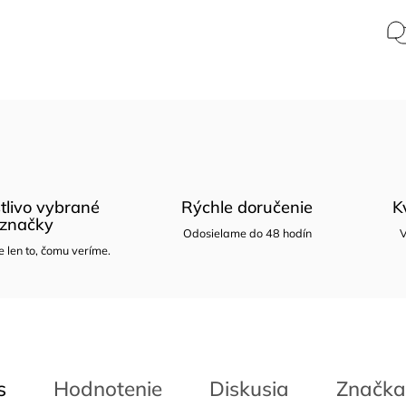
tlivo vybrané
Rýchle doručenie
K
značky
Odosielame do 48 hodín
V
len to, čomu veríme.
s
Hodnotenie
Diskusia
Značka