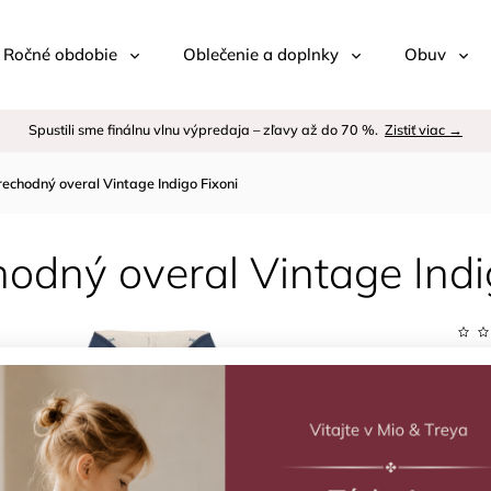
 / Ročné obdobie
Oblečenie a doplnky
Obuv
Spustili sme finálnu vlnu výpredaja – zľavy až do 70 %.
Zistiť viac →
rechodný overal Vintage Indigo Fixoni
odný overal Vintage Indi
Kód:
Znač
€