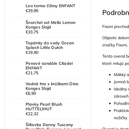
Leo termo čižmy ENFANT
Podrobn
€29,95
Šnorchel set Mello Lemon
Fixoni prechod
Konges Slojd
€33,75
Objavte dokona
Topánky do vody Ocean
značky Fixoni,
Splash Little Dutch
€19,90
Tento overal b
ktoré milujú p
Penové sandále Citadel
ENFANT
€21,75
Mäkký a 
Jemná b
Vodná hra s krúžkami Dino
Konges Slojd
Ideálny
€6,90
zároveň
Pohodlný
Plavky Pearl Blush
HUTTELIHUT
Praktick
€22,32
nožičky
Šiltovka Danny Tuscany
Overal je dost