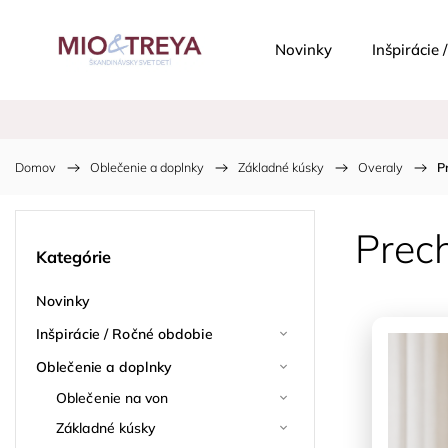
Novinky
Inšpirácie
Domov
/
Oblečenie a doplnky
/
Základné kúsky
/
Overaly
/
P
Prech
Kategórie
Novinky
Inšpirácie / Ročné obdobie
Oblečenie a doplnky
Oblečenie na von
Základné kúsky