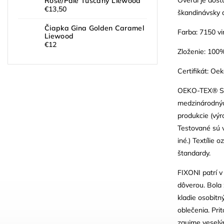
Rose/Pale Tuscany Liewood
€13,50
škandinávsky d
Čiapka Gina Golden Caramel
Farba: 7150 vi
Liewood
€12
Zloženie: 100
Certifikát: Oe
OEKO-TEX® Sta
medzinárodných
produkcie (výr
Testované sú v
iné.) Textíli
štandardy.
FIXONI patrí v
dôverou. Bola 
kladie osobitn
oblečenia. Pri
zaujme veselým