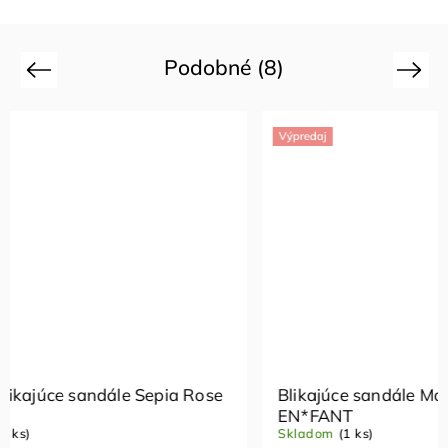
Podobné (8)
Previous
Next
Výpredaj
Výpredaj
Blikajúce sandále Mocha Mousse
Blikajúc
EN*FANT
EN*FAN
Skladom
(1 ks)
Vypredan