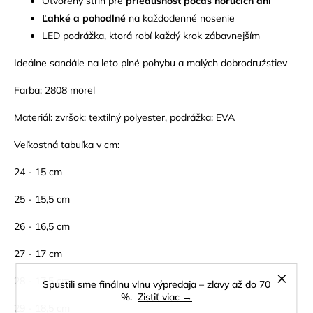
Otvorený strih pre
priedušnosť počas horúcich dní
Ľahké a pohodlné
na každodenné nosenie
LED podrážka, ktorá robí každý krok zábavnejším
Ideálne sandále na leto plné pohybu a malých dobrodružstiev
Farba: 2808 morel
Materiál: zvršok: textilný polyester, podrážka: EVA
Veľkostná tabuľka v cm:
24 - 15 cm
25 - 15,5 cm
26 - 16,5 cm
27 - 17 cm
28 - 17,5 cm
Spustili sme finálnu vlnu výpredaja – zľavy až do 70
%.
Zistiť viac →
29 - 18,5 cm