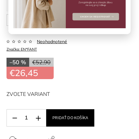
24
25
26
27
28
29
30
31
32
Neohodnotené
Značka:
EN*FANT
–50 %
€52,90
€26,45
ZVOĽTE VARIANT
PRIDAŤ DO KOŠÍKA