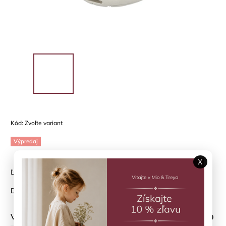
Kód:
Zvoľte variant
Výpredaj
X
Ľahké sandále pre letné dni
Detailné informácie
Veľkosť topánky
?