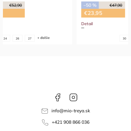
–50 %
€47,90
–50 %
€23,95
€23,9
Detail
Detail
30
Facebook
Instagram
info
@
mio-treya.sk
+421 908 866 036