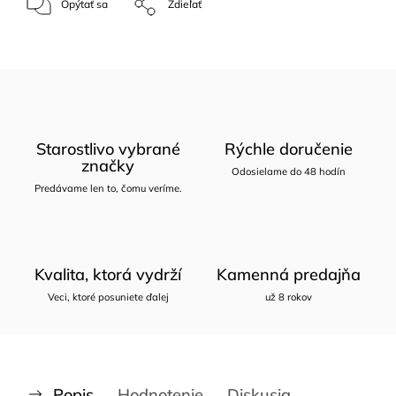
Opýtať sa
Zdieľať
Starostlivo vybrané
Rýchle doručenie
značky
Odosielame do 48 hodín
Predávame len to, čomu veríme.
Kvalita, ktorá vydrží
Kamenná predajňa
Veci, ktoré posuniete ďalej
už 8 rokov
Popis
Hodnotenie
Diskusia