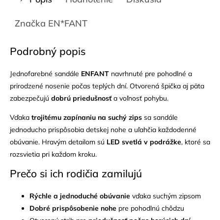
Značka
EN*FANT
Podrobný popis
Jednofarebné sandále
ENFANT
navrhnuté pre pohodlné a
prirodzené nosenie počas teplých dní. Otvorená špička aj päta
zabezpečujú
dobrú priedušnosť
a voľnosť pohybu.
Vďaka
trojitému zapínaniu na suchý zips
sa sandále
jednoducho prispôsobia detskej nohe a uľahčia každodenné
obúvanie. Hravým detailom sú
LED svetlá v podrážke
, ktoré sa
rozsvietia pri každom kroku.
Prečo si ich rodičia zamilujú
Rýchle a jednoduché obúvanie
vďaka suchým zipsom
Dobré prispôsobenie nohe
pre pohodlnú chôdzu