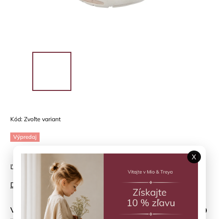
Kód:
Zvoľte variant
Výpredaj
X
Ľahké sandále pre letné dni
Detailné informácie
Veľkosť topánky
?