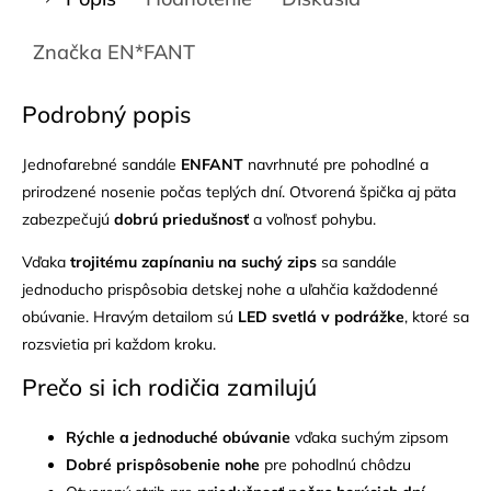
Značka
EN*FANT
Podrobný popis
Jednofarebné sandále
ENFANT
navrhnuté pre pohodlné a
prirodzené nosenie počas teplých dní. Otvorená špička aj päta
zabezpečujú
dobrú priedušnosť
a voľnosť pohybu.
Vďaka
trojitému zapínaniu na suchý zips
sa sandále
jednoducho prispôsobia detskej nohe a uľahčia každodenné
obúvanie. Hravým detailom sú
LED svetlá v podrážke
, ktoré sa
rozsvietia pri každom kroku.
Prečo si ich rodičia zamilujú
Rýchle a jednoduché obúvanie
vďaka suchým zipsom
Dobré prispôsobenie nohe
pre pohodlnú chôdzu