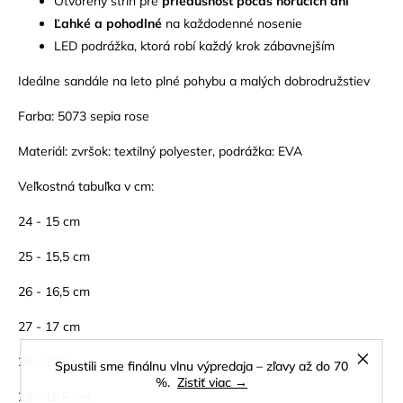
Otvorený strih pre
priedušnosť počas horúcich dní
Ľahké a pohodlné
na každodenné nosenie
LED podrážka, ktorá robí každý krok zábavnejším
Ideálne sandále na leto plné pohybu a malých dobrodružstiev
Farba: 5073 sepia rose
Materiál: zvršok: textilný polyester, podrážka: EVA
Veľkostná tabuľka v cm:
24 - 15 cm
25 - 15,5 cm
26 - 16,5 cm
27 - 17 cm
28 - 17,5 cm
Spustili sme finálnu vlnu výpredaja – zľavy až do 70
%.
Zistiť viac →
29 - 18,5 cm