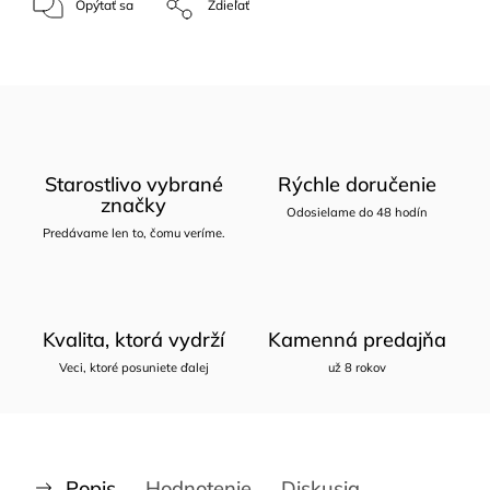
Opýtať sa
Zdieľať
Starostlivo vybrané
Rýchle doručenie
značky
Odosielame do 48 hodín
Predávame len to, čomu veríme.
Kvalita, ktorá vydrží
Kamenná predajňa
Veci, ktoré posuniete ďalej
už 8 rokov
Popis
Hodnotenie
Diskusia