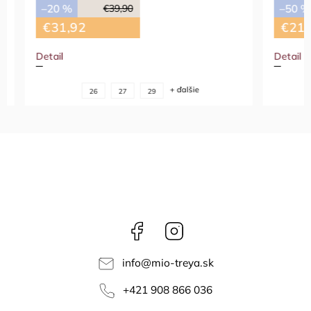
–20 %
–50 %
€39,90
€31,92
€21,7
Detail
Detail
+ ďalšie
26
27
29
Facebook
Instagram
info
@
mio-treya.sk
+421 908 866 036