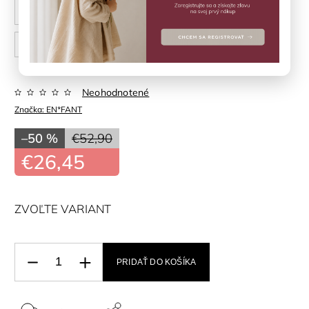
24
25
26
27
28
29
30
31
32
Neohodnotené
Značka:
EN*FANT
–50 %
€52,90
€26,45
ZVOĽTE VARIANT
PRIDAŤ DO KOŠÍKA