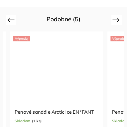
Podobné (5)
Previous
Next
Výpredaj
Výpredaj
Penové sandále Arctic Ice EN*FANT
Penové 
Skladom
(1 ks)
Skladom
(