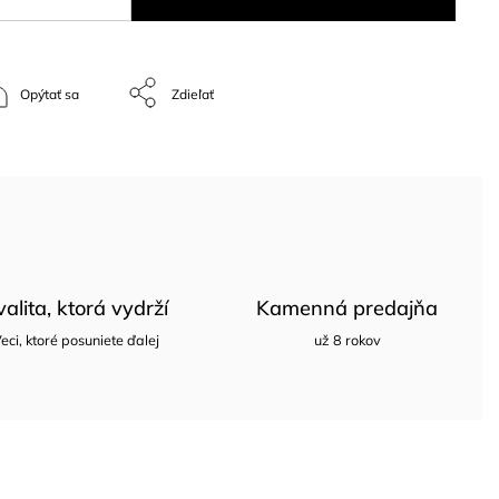
Opýtať sa
Zdieľať
valita, ktorá vydrží
Kamenná predajňa
eci, ktoré posuniete ďalej
už 8 rokov