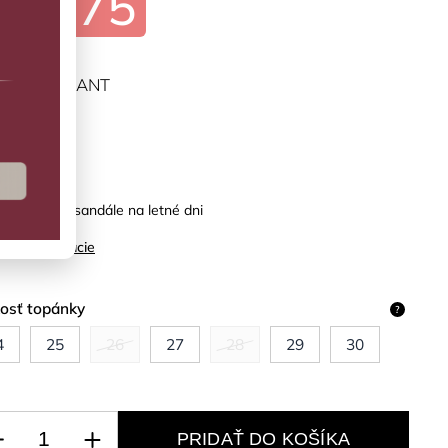
€21,75
ĽTE VARIANT
predaj
é otvorené sandále na letné dni
ilné informácie
kosť topánky
?
4
25
26
27
28
29
30
PRIDAŤ DO KOŠÍKA