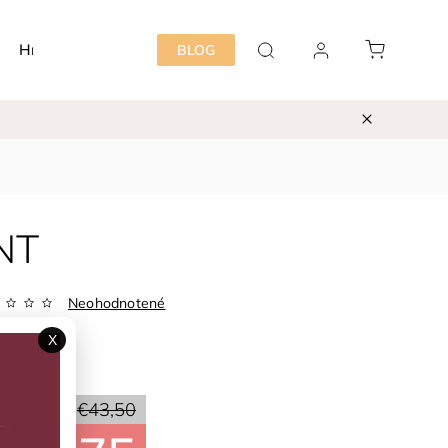
Hračky
Detská izba
Starostlivosť mama&dieť
BLOG
NT
Neohodnotené
Zvoľte variant
X
ka:
EN*FANT
50 %
€43,50