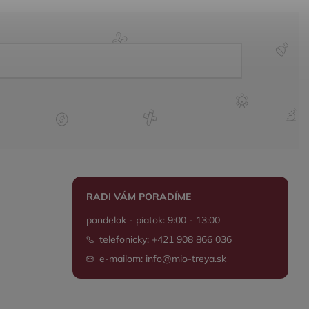
RADI VÁM PORADÍME
pondelok - piatok: 9:00 - 13:00
telefonicky: +421 908 866 036
e-mailom: info@mio-treya.sk