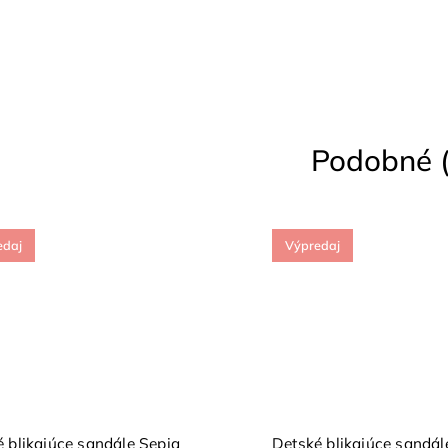
Podobné (
edaj
Výpredaj
 blikajúce sandále Sepia
Detské blikajúce sandál