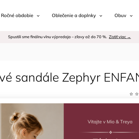
 / Ročné obdobie
Oblečenie a doplnky
Obuv
Spustili sme finálnu vlnu výpredaja – zľavy až do 70 %.
Zistiť viac →
vé sandále Zephyr ENFA
Kód:
Znač
–