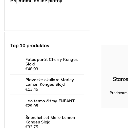
Prijímame online platby
Top 10 produktov
Fotoaparát Cherry Konges
Slojd
€48,93
Staros
Plavecké okuliare Marley
Lemon Konges Slojd
€13,45
Predávame 
Leo termo čižmy ENFANT
€29,95
Šnorchel set Mello Lemon
Konges Slojd
€33,75