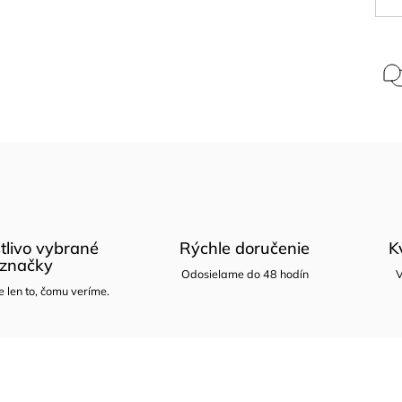
tlivo vybrané
Rýchle doručenie
K
značky
Odosielame do 48 hodín
V
len to, čomu veríme.