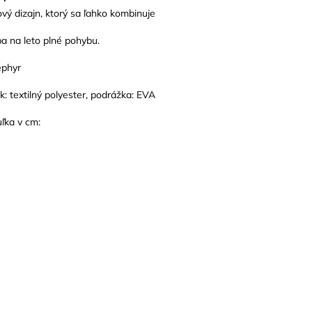
ý dizajn, ktorý sa ľahko kombinuje
ba na leto plné pohybu.
ephyr
ok: textilný polyester, podrážka: EVA
uľka v cm: