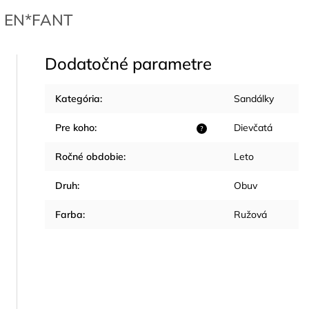
EN*FANT
Dodatočné parametre
Kategória
:
Sandálky
Pre koho
:
Dievčatá
?
Ročné obdobie
:
Leto
Druh
:
Obuv
Farba
:
Ružová