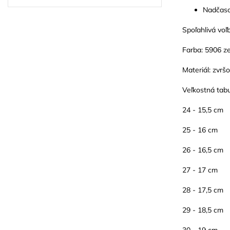
Nadčasov
Spoľahlivá voľ
Farba: 5906 z
Materiál: zvrš
Veľkostná tab
24 - 15,5 cm
25 - 16 cm
26 - 16,5 cm
27 - 17 cm
28 - 17,5 cm
29 - 18,5 cm
30 - 19 cm