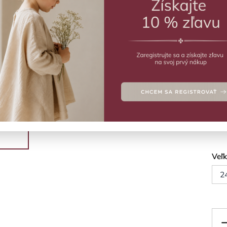
ZVO
Vý
Ľahk
Deta
Veľ
2