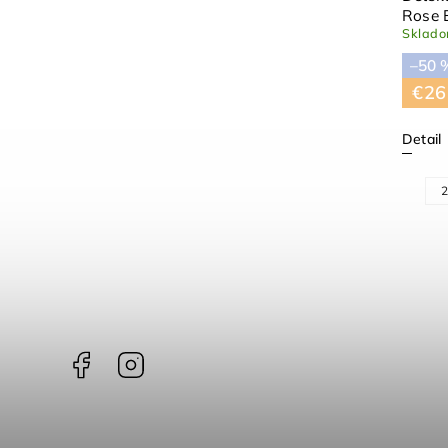
Rose
Sklad
–50 
€26
Detail
2
Facebook
Instagram