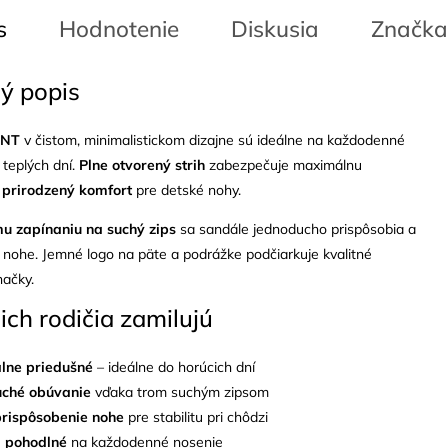
s
Hodnotenie
Diskusia
Značka
ý popis
ANT
v čistom, minimalistickom dizajne sú ideálne na každodenné
teplých dní.
Plne otvorený strih
zabezpečuje maximálnu
a
prirodzený komfort
pre detské nohy.
mu zapínaniu na suchý zips
sa sandále jednoducho prispôsobia a
 nohe. Jemné logo na päte a podrážke podčiarkuje kvalitné
načky.
 ich rodičia zamilujú
lne priedušné
– ideálne do horúcich dní
uché obúvanie
vďaka trom suchým zipsom
rispôsobenie nohe
pre stabilitu pri chôdzi
 pohodlné
na každodenné nosenie