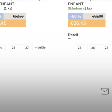
 ENFANT
ENFANT
om
(1 ks)
Skladom
(1 ks)
%
–50 %
€52,90
€52,90
,45
€26,45
Detail
4
26
27
+ ďalšie
25
26
28