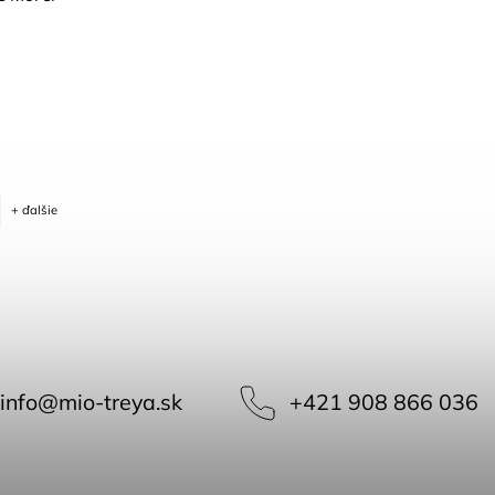
+ ďalšie
info
@
mio-treya.sk
+421 908 866 036