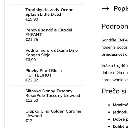
Popi
Topánky do vody Ocean
Splash Little Dutch
€19,90
Podrobn
Penové sandále Citadel
ENFANT
€21,75
Sandále
ENF
nosenie počas 
Vodná hra s krúžkami Dino
priedušnosť
Konges Slojd
€6,90
Vďaka
trojité
Plavky Pearl Blush
dobre držia na
HUTTELIHUT
spracovanie z
€22,32
Prečo si
Šiltovka Danny Tuscany
Rose/Pale Tuscany Liewood
€13,50
Maximá
Čiapka Gina Golden Caramel
Jednod
Liewood
Dobré p
€12
Ľahké a