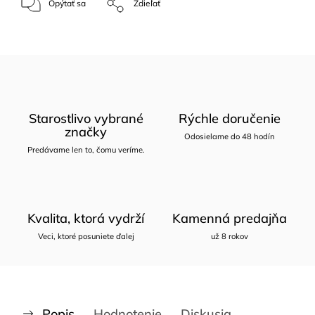
Opýtať sa
Zdieľať
Starostlivo vybrané
Rýchle doručenie
značky
Odosielame do 48 hodín
Predávame len to, čomu veríme.
Kvalita, ktorá vydrží
Kamenná predajňa
Veci, ktoré posuniete ďalej
už 8 rokov
Popis
Hodnotenie
Diskusia