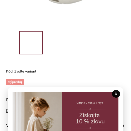
Kód:
Zvoľte variant
Výpredaj
X
Ľahké sandále pre letné dni
Detailné informácie
Veľkosť topánky
?