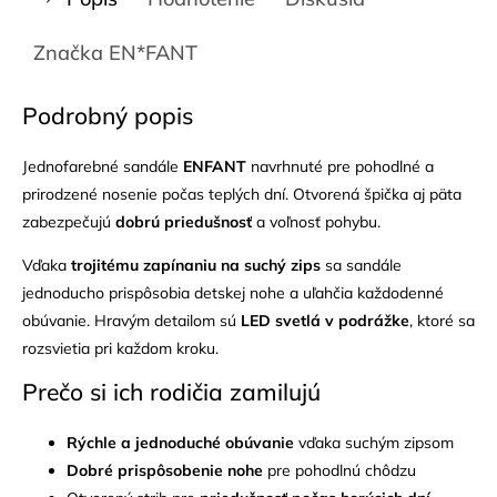
Značka
EN*FANT
Podrobný popis
Jednofarebné sandále
ENFANT
navrhnuté pre pohodlné a
prirodzené nosenie počas teplých dní. Otvorená špička aj päta
zabezpečujú
dobrú priedušnosť
a voľnosť pohybu.
Vďaka
trojitému zapínaniu na suchý zips
sa sandále
jednoducho prispôsobia detskej nohe a uľahčia každodenné
obúvanie. Hravým detailom sú
LED svetlá v podrážke
, ktoré sa
rozsvietia pri každom kroku.
Prečo si ich rodičia zamilujú
Rýchle a jednoduché obúvanie
vďaka suchým zipsom
Dobré prispôsobenie nohe
pre pohodlnú chôdzu