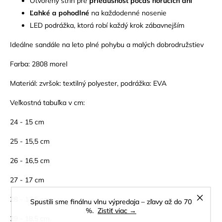
Otvorený strih pre
priedušnosť počas horúcich dní
Ľahké a pohodlné
na každodenné nosenie
LED podrážka, ktorá robí každý krok zábavnejším
Ideálne sandále na leto plné pohybu a malých dobrodružstiev
Farba: 2808 morel
Materiál: zvršok: textilný polyester, podrážka: EVA
Veľkostná tabuľka v cm:
24 - 15 cm
25 - 15,5 cm
26 - 16,5 cm
27 - 17 cm
28 - 17,5 cm
Spustili sme finálnu vlnu výpredaja – zľavy až do 70
%.
Zistiť viac →
29 - 18,5 cm