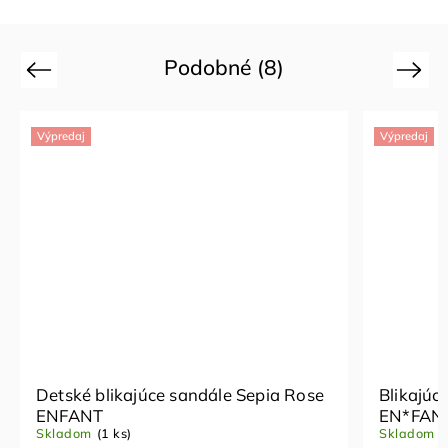
Podobné (8)
Previous
Next
Výpredaj
Výpre
se
Blikajúce sandále Mocha Mousse
Blik
EN*FANT
EN*
Skladom
(1 ks)
Vypr