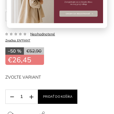
24
25
26
27
28
29
30
31
32
Neohodnotené
Značka:
EN*FANT
–50 %
€52,90
€26,45
ZVOĽTE VARIANT
PRIDAŤ DO KOŠÍKA