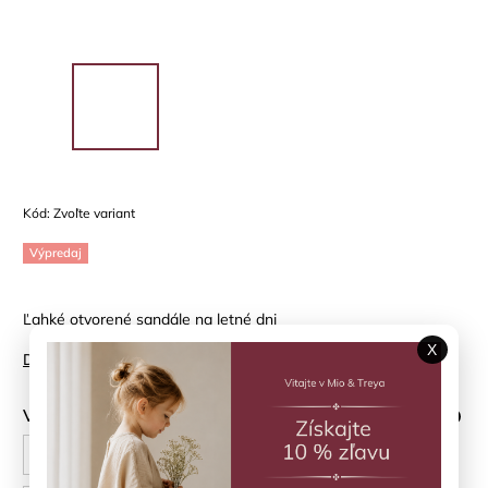
Kód:
Zvoľte variant
Výpredaj
Ľahké otvorené sandále na letné dni
X
Detailné informácie
Veľkosť topánky
?
24
25
26
27
28
29