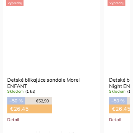
Výpredaj
Výpredaj
Detské blikajúce sandále Morel
Detské b
ENFANT
Night E
Skladom
(1 ks)
Skladom
(
–50 %
–50 %
€52,90
€26,45
€26,4
Detail
Detail