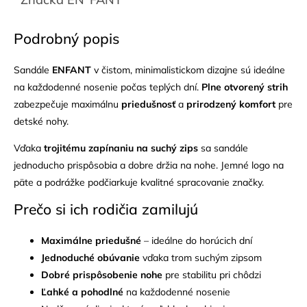
Podrobný popis
Sandále
ENFANT
v čistom, minimalistickom dizajne sú ideálne
na každodenné nosenie počas teplých dní.
Plne otvorený strih
zabezpečuje maximálnu
priedušnosť
a
prirodzený komfort
pre
detské nohy.
Vďaka
trojitému zapínaniu na suchý zips
sa sandále
jednoducho prispôsobia a dobre držia na nohe. Jemné logo na
päte a podrážke podčiarkuje kvalitné spracovanie značky.
Prečo si ich rodičia zamilujú
Maximálne priedušné
– ideálne do horúcich dní
Jednoduché obúvanie
vďaka trom suchým zipsom
Dobré prispôsobenie nohe
pre stabilitu pri chôdzi
Ľahké a pohodlné
na každodenné nosenie