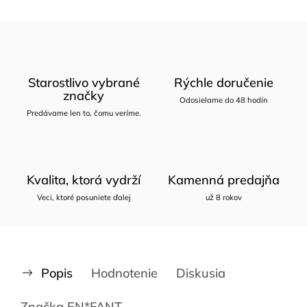
Starostlivo vybrané
Rýchle doručenie
značky
Odosielame do 48 hodín
Predávame len to, čomu veríme.
Kvalita, ktorá vydrží
Kamenná predajňa
Veci, ktoré posuniete ďalej
už 8 rokov
Popis
Hodnotenie
Diskusia
Značka
EN*FANT