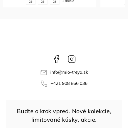
+ ďalšie
25
26
28
Facebook
Instagram
info
@
mio-treya.sk
+421 908 866 036