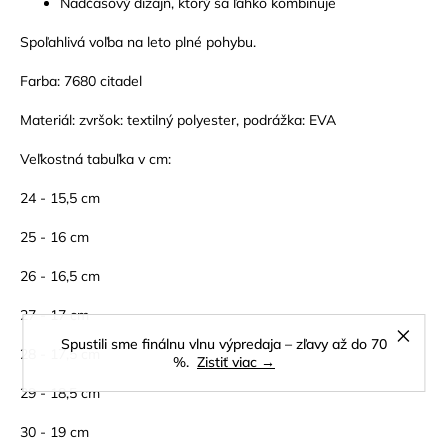
Nadčasový dizajn, ktorý sa ľahko kombinuje
Spoľahlivá voľba na leto plné pohybu.
Farba: 7680 citadel
Materiál: zvršok: textilný polyester, podrážka: EVA
Veľkostná tabuľka v cm:
24 - 15,5 cm
25 - 16 cm
26 - 16,5 cm
27 - 17 cm
Spustili sme finálnu vlnu výpredaja – zľavy až do 70
28 - 17,5 cm
%.
Zistiť viac →
29 - 18,5 cm
30 - 19 cm