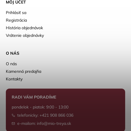
MÔJ ÚČET
Prihlásiť sa
Registrácia
História objednávok
Vrátenie objednávky
O NÁS
O nás
Kamenná predajňa
Kontakty
RADI VÁM PORADÍME
pondelok - piatok: 9:00 - 13:00
telefonicky: +421 908 866 036
e-mailom: info@mio-treya.sk