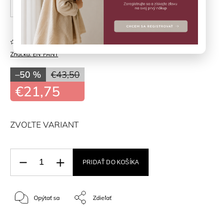
30
Neohodnotené
Značka:
EN*FANT
–50 %
€43,50
€21,75
ZVOĽTE VARIANT
PRIDAŤ DO KOŠÍKA
Opýtať sa
Zdieľať