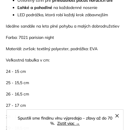
Otvorený strih pre
priedušnosť počas horúcich dní
Ľahké a pohodlné
na každodenné nosenie
LED podrážka, ktorá robí každý krok zábavnejším
Ideálne sandále na leto plné pohybu a malých dobrodružstiev
Farba: 7021 parisian night
Materiál: zvršok: textilný polyester, podrážka: EVA
Veľkostná tabuľka v cm:
24 - 15 cm
25 - 15,5 cm
26 - 16,5 cm
27 - 17 cm
28 - 17,5 cm
Spustili sme finálnu vlnu výpredaja – zľavy až do 70
%.
Zistiť viac →
29 - 18,5 cm