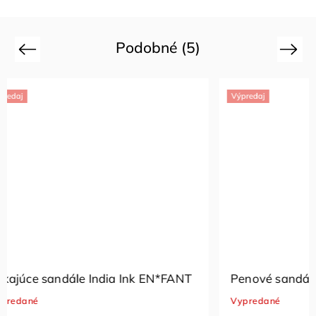
Podobné (5)
Previous
Next
Výpredaj
Výpredaj
Penové sandále Infinity EN*FANT
Penové 
Vypredané
Skladom
(