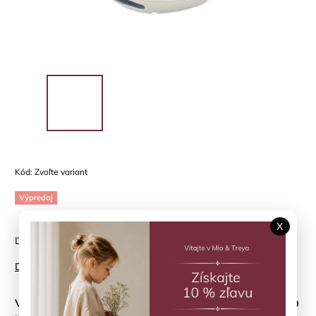
Kód:
Zvoľte variant
Výpredaj
X
Ľahké sandále pre letné dni
Detailné informácie
Veľkosť topánky
?