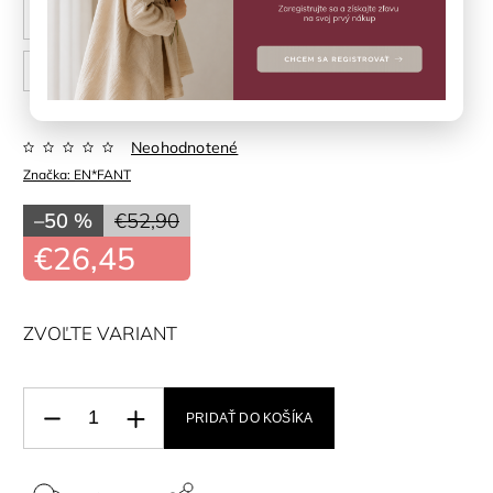
24
25
26
27
28
29
30
31
32
Neohodnotené
Značka:
EN*FANT
–50 %
€52,90
€26,45
ZVOĽTE VARIANT
PRIDAŤ DO KOŠÍKA