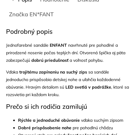
Značka
EN*FANT
Podrobný popis
Jednofarebné sandále
ENFANT
navrhnuté pre pohodlné a
prirodzené nosenie počas teplých dní. Otvorená špička aj päta
zabezpečujú
dobrú priedušnosť
a voľnosť pohybu.
Vďaka
trojitému zapínaniu na suchý zips
sa sandále
jednoducho prispôsobia detskej nohe a uľahčia každodenné
obúvanie. Hravým detailom sú
LED svetlá v podrážke
, ktoré sa
rozsvietia pri každom kroku.
Prečo si ich rodičia zamilujú
Rýchle a jednoduché obúvanie
vďaka suchým zipsom
Dobré prispôsobenie nohe
pre pohodlnú chôdzu