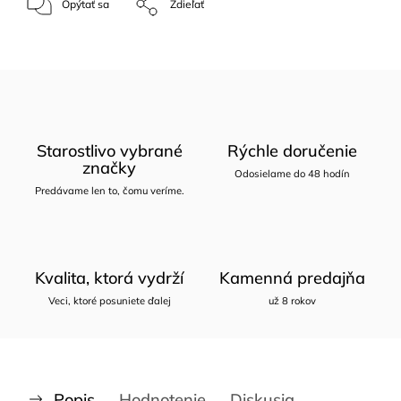
Opýtať sa
Zdieľať
Starostlivo vybrané
Rýchle doručenie
značky
Odosielame do 48 hodín
Predávame len to, čomu veríme.
Kvalita, ktorá vydrží
Kamenná predajňa
Veci, ktoré posuniete ďalej
už 8 rokov
Popis
Hodnotenie
Diskusia