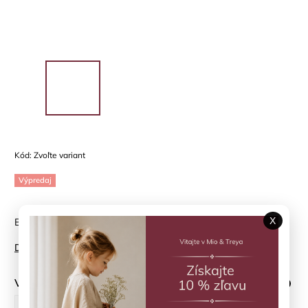
Kód:
Zvoľte variant
Výpredaj
X
Blikajúce sandále India Ink EN*FANT
Detailné informácie
Veľkosť topánky
?
25
26
27
28
29
30