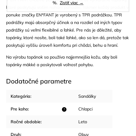
%.
Zistiť viac →
ktoré poskytujú vašim nohám pohodlie. Takmer každý produkt v
ponuke značky EN*FANT je vyrobený s TPR podrážkou. TPR
podrážky majú absorpčný účinok a na rozdiel od iných typov
podrážky sú veľmi flexibilné a ľahké. Pre nás je dôležité, aby
topánky, ktoré nosíte, boli také ľahké, ako sa len dá, pretože tak
poskytujú vyššiu úroveň komfortu pri chôdzi, behu a hraní.
Na výrobu topánok sa používa najjemnejšia kožu, aby boli
topánky mäkké a poskytovali voľnosť pohybu.
Dodatočné parametre
Kategória
:
Sandálky
Pre koho
:
Chlapci
?
Ročné obdobie
:
Leto
Druh
:
Obuv