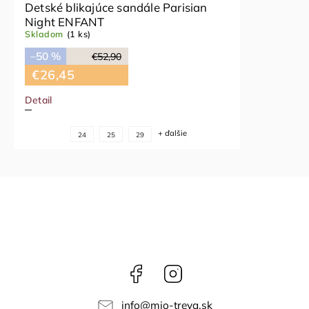
Detské blikajúce sandále Parisian
Night ENFANT
Skladom
(1 ks)
–50 %
€52,90
€26,45
Detail
+ ďalšie
24
25
29
Facebook
Instagram
info
@
mio-treya.sk