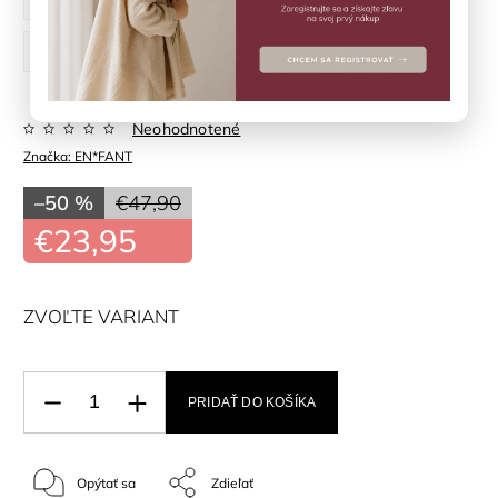
31
32
33
34
35
Neohodnotené
Značka:
EN*FANT
–50 %
€47,90
€23,95
ZVOĽTE VARIANT
PRIDAŤ DO KOŠÍKA
Opýtať sa
Zdieľať