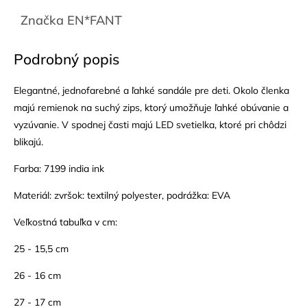
Značka
EN*FANT
Podrobný popis
Elegantné, jednofarebné a ľahké sandále pre deti. Okolo členka
majú remienok na suchý zips, ktorý umožňuje ľahké obúvanie a
vyzúvanie. V spodnej časti majú LED svetielka, ktoré pri chôdzi
blikajú.
Farba: 7199 india ink
Materiál: zvršok: textilný polyester, podrážka: EVA
Veľkostná tabuľka v cm:
25 - 15,5 cm
26 - 16 cm
27 - 17 cm