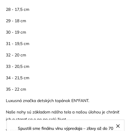
28 - 17,5 cm
29 - 18 cm
30 - 19 cm
31 - 19,5 cm
32 - 20 cm
33 - 20,5 cm
34 - 21,5 cm
35 - 22 cm
Luxusná značka detských topánok EN*FANT.
Naše nohy sú základom nášho tela a našou úlohou je chrániť
ich a starať sa o ne po celý život.
Spustili sme finálnu vlnu výpredaja – zľavy až do 70
V EN*FANT chceme podporiť voľbu tým, že vytvárame topánky,